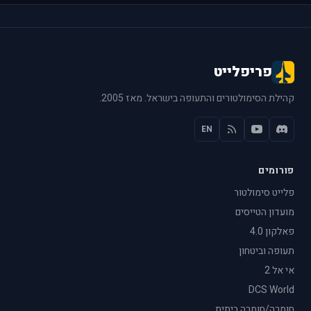
פריפלייט
קהילת הסימולטורים והתעופה בישראל. מאז 2005.
EN
פורומים
פלייט סימולטור
מועדון הטייסים
פאלקון 4.0
תעופה וביטחון
אי אל 2
DCS World
חומרה/חומרה ביתית