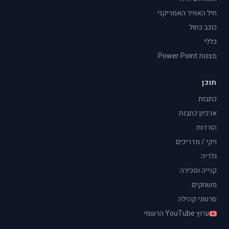
חיל האוויר האמריקני
כוכב כחול
כללי
מצגות Power Point
תוכן
כתבות
ארכיון כתבות
הורדות
ויקי / מדריכים
גלריה
קנייה ומכירה
משחקים
סרטוני קהילה
ערוץ YouTube הרשמי