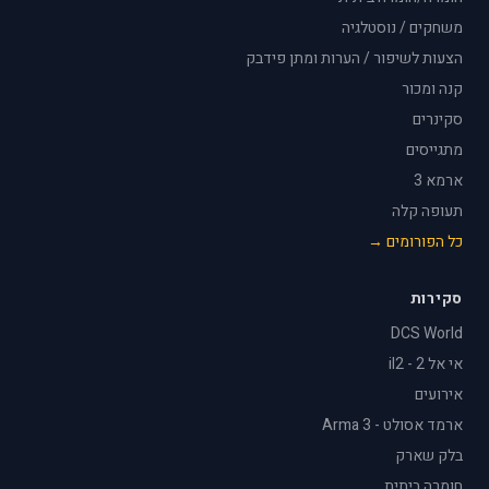
משחקים / נוסטלגיה
הצעות לשיפור / הערות ומתן פידבק
קנה ומכור
סקינרים
מתגייסים
ארמא 3
תעופה קלה
כל הפורומים →
סקירות
DCS World
אי אל 2 - il2
אירועים
ארמד אסולט - Arma 3
בלק שארק
חומרה ביתית