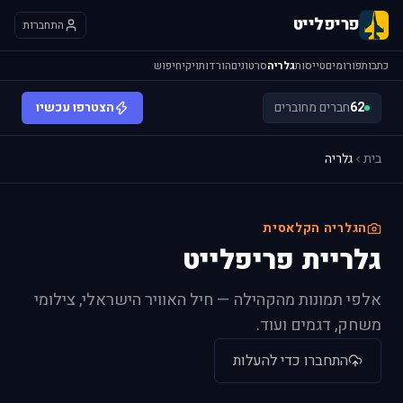
פריפלייט
התחברות
כתבות
פורומים
טייסות
גלריה
סרטונים
הורדות
ויקי
חיפוש
62
חברים מחוברים
הצטרפו עכשיו
בית
גלריה
הגלריה הקלאסית
גלריית פריפלייט
אלפי תמונות מהקהילה — חיל האוויר הישראלי, צילומי
משחק, דגמים ועוד.
התחברו כדי להעלות