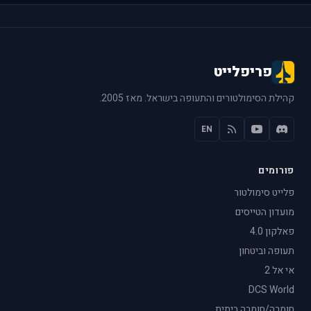
פריפלייט
קהילת הסימולטורים והתעופה בישראל. מאז 2005.
EN
פורומים
פלייט סימולטור
מועדון הטייסים
פאלקון 4.0
תעופה וביטחון
אי אל 2
DCS World
חומרה/חומרה ביתית