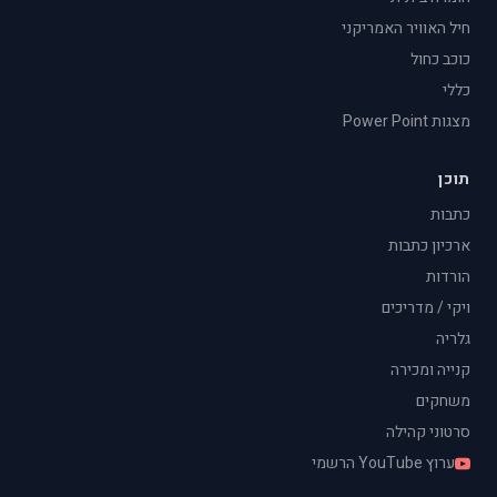
חיל האוויר האמריקני
כוכב כחול
כללי
מצגות Power Point
תוכן
כתבות
ארכיון כתבות
הורדות
ויקי / מדריכים
גלריה
קנייה ומכירה
משחקים
סרטוני קהילה
ערוץ YouTube הרשמי