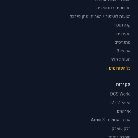
משחקים / נוסטלגיה
הצעות לשיפור / הערות ומתן פידבק
קנה ומכור
סקינרים
מתגייסים
ארמא 3
תעופה קלה
כל הפורומים →
סקירות
DCS World
אי אל 2 - il2
אירועים
ארמד אסולט - Arma 3
בלק שארק
חומרה ביתית