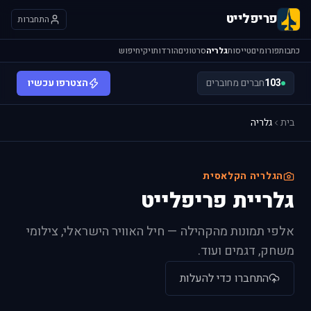
פריפלייט
התחברות
כתבות
פורומים
טייסות
גלריה
סרטונים
הורדות
ויקי
חיפוש
103
חברים מחוברים
הצטרפו עכשיו
בית
גלריה
הגלריה הקלאסית
גלריית פריפלייט
אלפי תמונות מהקהילה — חיל האוויר הישראלי, צילומי
משחק, דגמים ועוד.
התחברו כדי להעלות