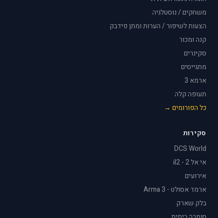
משחקים / נוסטלגיה
הצעות לשיפור / הערות ומתן פידבק
קנה ומכור
סקינרים
מתגייסים
ארמא 3
תעופה קלה
כל הפורומים →
סקירות
DCS World
אי אל 2 - il2
אירועים
ארמד אסולט - Arma 3
בלק שארק
חומרה ביתית