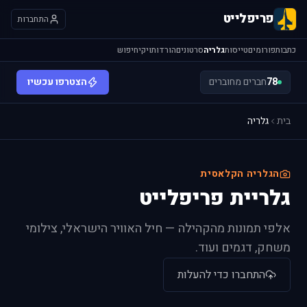
פריפלייט
התחברות
כתבות
פורומים
טייסות
גלריה
סרטונים
הורדות
ויקי
חיפוש
78
חברים מחוברים
הצטרפו עכשיו
בית
גלריה
הגלריה הקלאסית
גלריית פריפלייט
אלפי תמונות מהקהילה — חיל האוויר הישראלי, צילומי
משחק, דגמים ועוד.
התחברו כדי להעלות