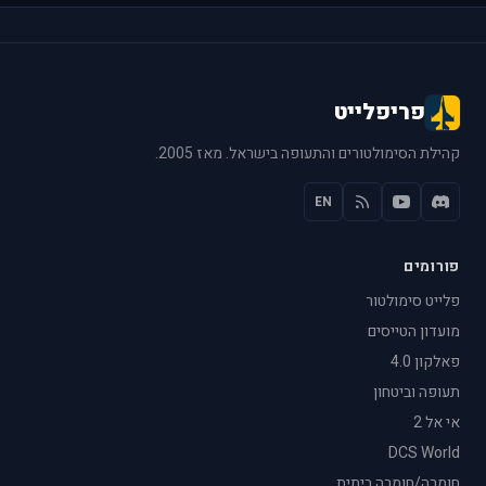
פריפלייט
קהילת הסימולטורים והתעופה בישראל. מאז 2005.
EN
פורומים
פלייט סימולטור
מועדון הטייסים
פאלקון 4.0
תעופה וביטחון
אי אל 2
DCS World
חומרה/חומרה ביתית