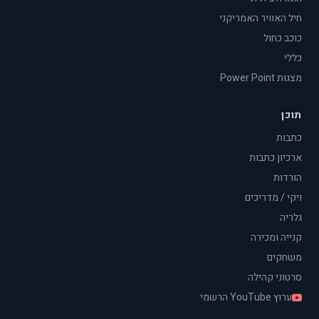
חיל האוויר האמריקני
כוכב כחול
כללי
מצגות Power Point
תוכן
כתבות
ארכיון כתבות
הורדות
ויקי / מדריכים
גלריה
קנייה ומכירה
משחקים
סרטוני קהילה
ערוץ YouTube הרשמי