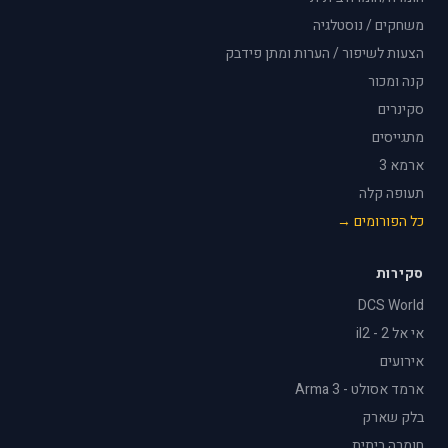
משחקים / נוסטלגיה
הצעות לשיפור / הערות ומתן פידבק
קנה ומכור
סקינרים
מתגייסים
ארמא 3
תעופה קלה
כל הפורומים →
סקירות
DCS World
אי אל 2 - il2
אירועים
ארמד אסולט - Arma 3
בלק שארק
חומרה ביתית