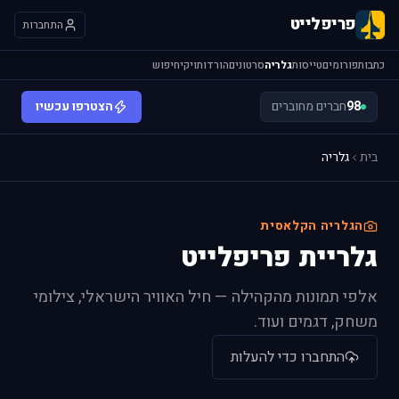
פריפלייט
התחברות
כתבות
פורומים
טייסות
גלריה
סרטונים
הורדות
ויקי
חיפוש
98
חברים מחוברים
הצטרפו עכשיו
בית
גלריה
הגלריה הקלאסית
גלריית פריפלייט
אלפי תמונות מהקהילה — חיל האוויר הישראלי, צילומי
משחק, דגמים ועוד.
התחברו כדי להעלות