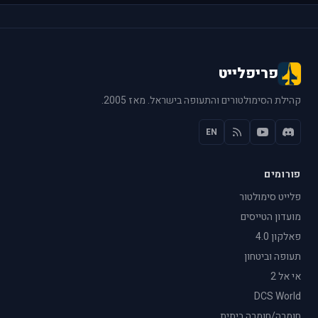
פריפלייט
קהילת הסימולטורים והתעופה בישראל. מאז 2005.
EN
פורומים
פלייט סימולטור
מועדון הטייסים
פאלקון 4.0
תעופה וביטחון
אי אל 2
DCS World
חומרה/חומרה ביתית