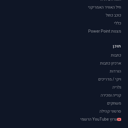
חיל האוויר האמריקני
כוכב כחול
כללי
מצגות Power Point
תוכן
כתבות
ארכיון כתבות
הורדות
ויקי / מדריכים
גלריה
קנייה ומכירה
משחקים
סרטוני קהילה
ערוץ YouTube הרשמי