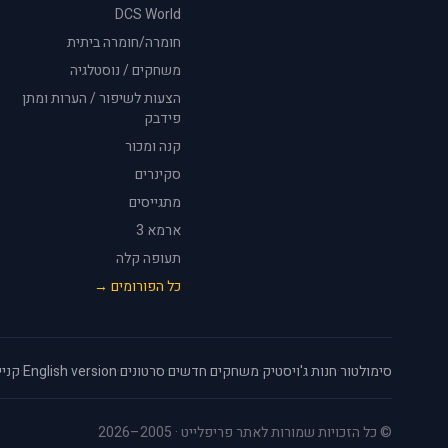
DCS World
חומרה/חומרה ביתית
משחקים / נוסטלגיה
הצעות לשיפור / הערות ומתן
פידבק
קנה ומכור
סקינרים
מתגייסים
ארמא 3
תעופה קלה
כל הפורומים →
סימולטור
·
חנות ג'ויסטיק
·
משחקים חדשים
·
סרטונים
·
English version
·
קניי
© כל הזכויות שמורות לאתר פריפלייט · 2005–2026