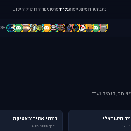
כתבות
פורומים
טייסות
גלריה
סרטונים
הורדות
ויקי
חיפוש
D
D
D
C
C
B
b
b
A
A
A
A
a
[
+38
משחק, דגמים ועוד.
76 תמונות
יר הישראלי
צוותי אווירובאטיקה
עודכן: 16.05.2008