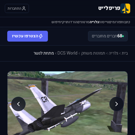
פריפלייט
התחברות
כתבות
פורומים
טייסות
גלריה
סרטונים
הורדות
ויקי
חיפוש
68
חברים מחוברים
הצטרפו עכשיו
בית
גלריה
תמונות משחק
DCS World
מתחת לגשר