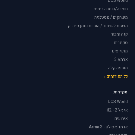
DCS World
חומרה/חומרה ביתית
משחקים / נוסטלגיה
הצעות לשיפור / הערות ומתן פידבק
קנה ומכור
סקינרים
מתגייסים
ארמא 3
תעופה קלה
כל הפורומים →
סקירות
DCS World
אי אל 2 - il2
אירועים
ארמד אסולט - Arma 3