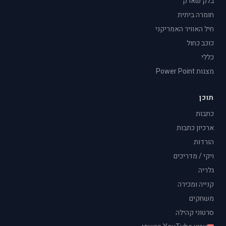
בלק שארק
חומרה ביתית
חיל האוויר האמריקני
כוכב כחול
כללי
מצגות Power Point
תוכן
כתבות
ארכיון כתבות
הורדות
ויקי / מדריכים
גלריה
קנייה ומכירה
משחקים
סרטוני קהילה