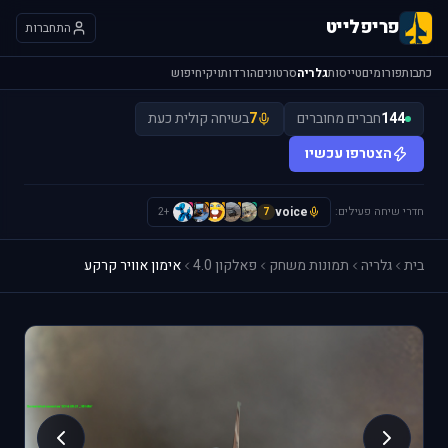
פריפלייט
התחברות
כתבות
פורומים
טייסות
גלריה
סרטונים
הורדות
ויקי
חיפוש
144
חברים מחוברים
7
בשיחה קולית כעת
הצטרפו עכשיו
חדרי שיחה פעילים:
voice
H
I
I
L
L
+2
7
בית
גלריה
תמונות משחק
פאלקון 4.0
אימון אוויר קרקע