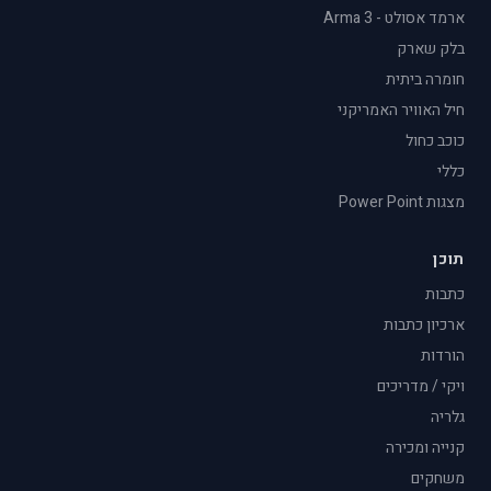
ארמד אסולט - Arma 3
בלק שארק
חומרה ביתית
חיל האוויר האמריקני
כוכב כחול
כללי
מצגות Power Point
תוכן
כתבות
ארכיון כתבות
הורדות
ויקי / מדריכים
גלריה
קנייה ומכירה
משחקים