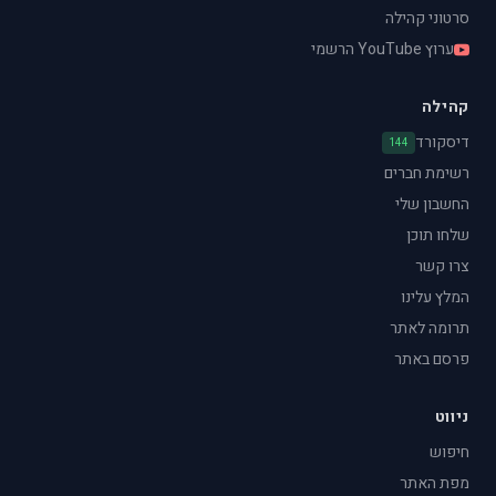
סרטוני קהילה
ערוץ YouTube הרשמי
קהילה
דיסקורד
144
רשימת חברים
החשבון שלי
שלחו תוכן
צרו קשר
המלץ עלינו
תרומה לאתר
פרסם באתר
ניווט
חיפוש
מפת האתר