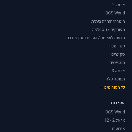
אי אל 2
DCS World
חומרה/חומרה ביתית
משחקים / נוסטלגיה
הצעות לשיפור / הערות ומתן פידבק
קנה ומכור
סקינרים
מתגייסים
ארמא 3
תעופה קלה
כל הפורומים →
סקירות
DCS World
אי אל 2 - il2
אירועים