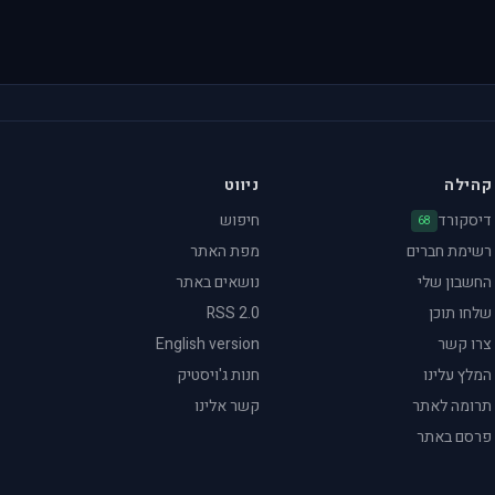
קהילה
ניווט
דיסקורד
חיפוש
68
רשימת חברים
מפת האתר
החשבון שלי
נושאים באתר
שלחו תוכן
RSS 2.0
צרו קשר
English version
המלץ עלינו
חנות ג'ויסטיק
תרומה לאתר
קשר אלינו
פרסם באתר