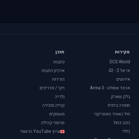
סקירות
תוכן
DCS World
כתבות
אי אל 2 - il2
ארכיון כתבות
אירועים
הורדות
ארמד אסולט - Arma 3
ויקי / מדריכים
בלק שארק
גלריה
חומרה ביתית
קנייה ומכירה
חיל האוויר האמריקני
משחקים
כוכב כחול
סרטוני קהילה
כללי
ערוץ YouTube הרשמי