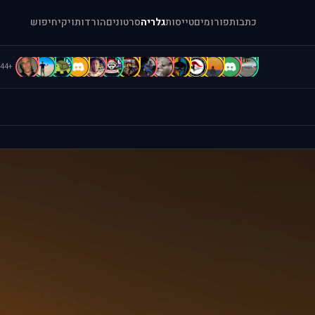
כתבות
פורומים
טייסות
גלריה
סרטונים
הורדות
ויקי
חיפוש
d
d
C
B
B
b
b
A
A
A
A
A
a
[
+44