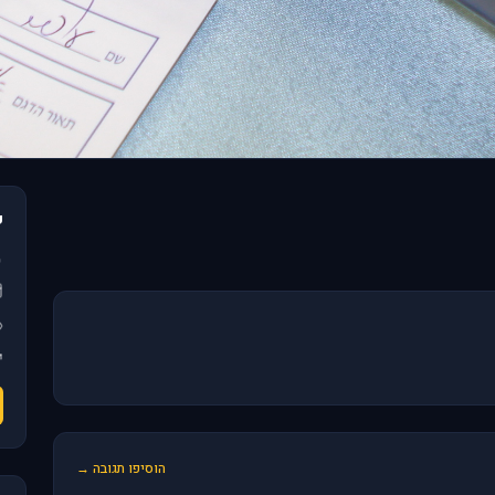
פ
הוסיפו תגובה →