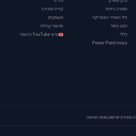
בלק שארק
גלריה
חומרה ביתית
קנייה ומכירה
חיל האוויר האמריקני
משחקים
כוכב כחול
סרטוני קהילה
כללי
ערוץ YouTube הרשמי
מצגות Power Point
ה ומכירה
·
פרסם באתר
·
תרומה