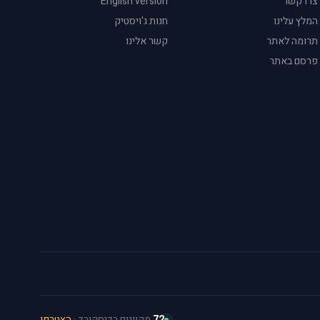
צרו קשר
English version
המלץ עלינו
חנות ג'ויסטיק
תרומה לאתר
קשר אלינו
פרסם באתר
72
מקוונים בדיסקורד ·
הצטרפו