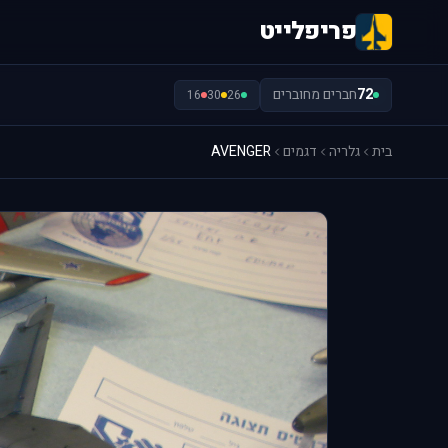
פריפלייט
72
חברים מחוברים
16
30
26
בית
גלריה
דגמים
AVENGER