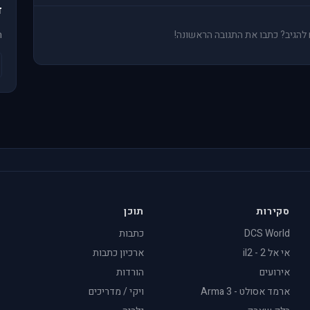
ד
ים להגיב? כתבו את התגובה הראשונה!
ה
סקירות
תוכן
DCS World
כתבות
אי אל 2 - il2
ארכיון כתבות
אירועים
הורדות
ארמד אסולט - Arma 3
ויקי / מדריכים