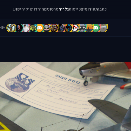
כתבות
פורומים
טייסות
גלריה
סרטונים
הורדות
ויקי
חיפוש
C
C
c
C
B
b
b
A
A
A
a
A
a
[
+48