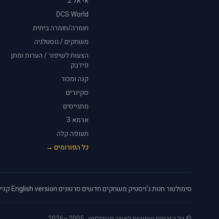
אי אל 2
DCS World
חומרה/חומרה ביתית
משחקים / נוסטלגיה
הצעות לשיפור / הערות ומתן
פידבק
קנה ומכור
סקינרים
מתגייסים
ארמא 3
תעופה קלה
כל הפורומים →
סימולטור
·
חנות ג'ויסטיק
·
משחקים חדשים
·
סרטונים
·
English version
·
קניי
© כל הזכויות שמורות לאתר פריפלייט · 2005–2026