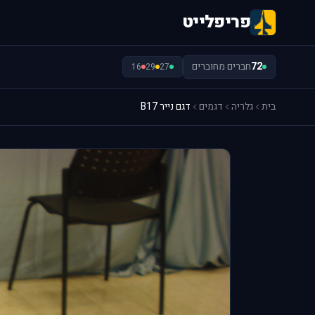
פריפלייט
72
חברים מחוברים
16
29
27
בית
גלריה
דגמים
דגם נייר B17