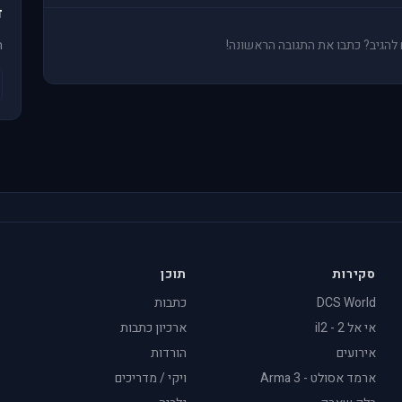
ד
ים להגיב? כתבו את התגובה הראשונה!
ה
סקירות
תוכן
DCS World
כתבות
אי אל 2 - il2
ארכיון כתבות
אירועים
הורדות
ארמד אסולט - Arma 3
ויקי / מדריכים