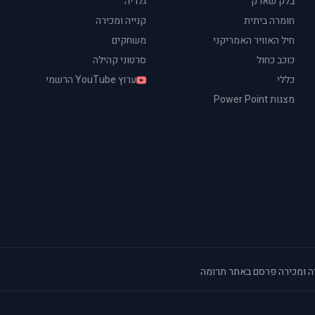
בלק שארק
גלריה
חומרה ביתית
קנייה ומכירה
חיל האוויר האמריקני
משחקים
כוכב כחול
סרטוני קהילה
כללי
ערוץ YouTube הרשמי
מצגות Power Point
ה ומכירה
·
פרסם באתר
·
תרומה