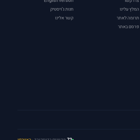
צרו קשר
English version
המלץ עלינו
חנות ג'ויסטיק
תרומה לאתר
קשר אלינו
פרסם באתר
72
מקוונים בדיסקורד ·
הצטרפו