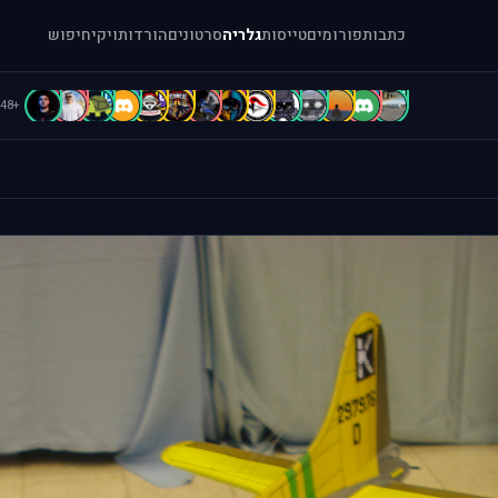
כתבות
פורומים
טייסות
גלריה
סרטונים
הורדות
ויקי
חיפוש
C
c
C
B
b
b
A
A
A
A
a
A
a
[
+48