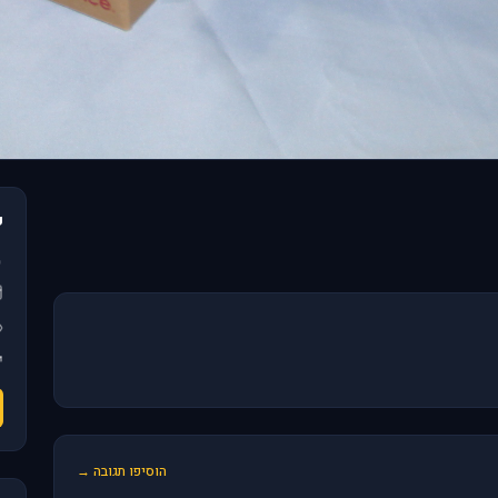
פ
הוסיפו תגובה →