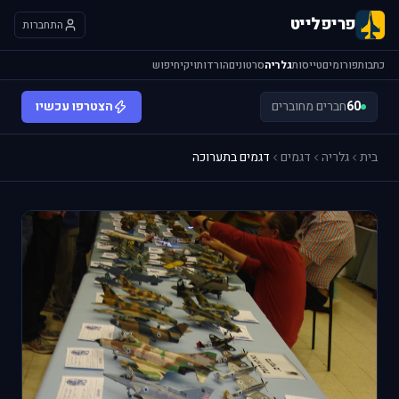
פריפלייט
התחברות
כתבות
פורומים
טייסות
גלריה
סרטונים
הורדות
ויקי
חיפוש
60
חברים מחוברים
הצטרפו עכשיו
בית
גלריה
דגמים
דגמים בתערוכה