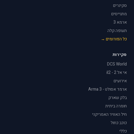
סקינרים
מתגייסים
ארמא 3
תעופה קלה
כל הפורומים →
סקירות
DCS World
אי אל 2 - il2
אירועים
ארמד אסולט - Arma 3
בלק שארק
חומרה ביתית
חיל האוויר האמריקני
כוכב כחול
כללי