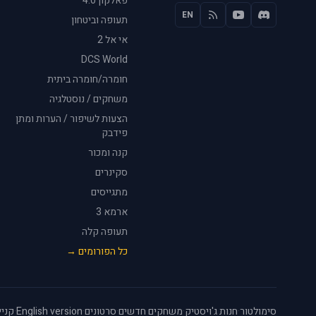
פאלקון 4.0
EN
תעופה וביטחון
אי אל 2
DCS World
חומרה/חומרה ביתית
משחקים / נוסטלגיה
הצעות לשיפור / הערות ומתן
פידבק
קנה ומכור
סקינרים
מתגייסים
ארמא 3
תעופה קלה
כל הפורומים →
סימולטור
·
חנות ג'ויסטיק
·
משחקים חדשים
·
סרטונים
·
English version
·
קניי