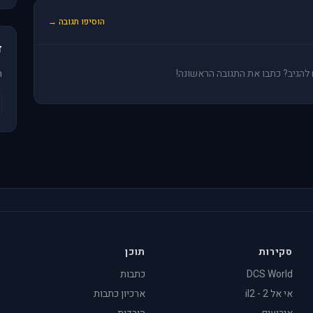
הוסיפו תגובה →
ד
ים להגיב? כתבו את התגובה הראשונה!
ה
סקירות
תוכן
DCS World
כתבות
אי אל 2 - il2
ארכיון כתבות