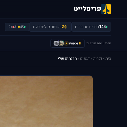
פריפלייט
144
חברים מחוברים
2
בשיחה קולית כעת
24
31
45
חדרי שיחה פעילים:
voice
H
S
2
בית
גלריה
דגמים
הדגמים שלי