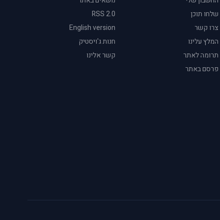
החשבון שלי
נושאים באתר
שלחו תוכן
RSS 2.0
צרו קשר
English version
המלץ עלינו
חנות ג'ויסטיק
תרומה לאתר
קשר אלינו
פרסם באתר