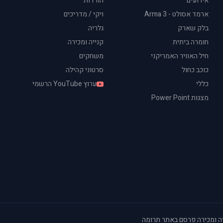
אירועים
הורדות
ארמד אסולט - Arma 3
ויקי / מדריכים
בלק שארק
גלריה
חומרה ביתית
קנייה ומכירה
חיל האוויר האמריקני
משחקים
כוכב כחול
סרטוני קהילה
כללי
ערוץ YouTube הרשמי
מצגות Power Point
ה ומכירה
·
פרסם באתר
·
תרומה