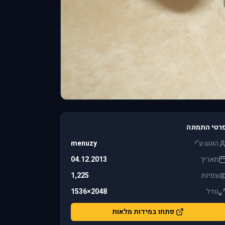
רטי התמונה
הוגש ע"י
menuzy
תאריך
04.12.2013
צפיות
1,225
גודל
2048×1536
פתחו במידות מלאות