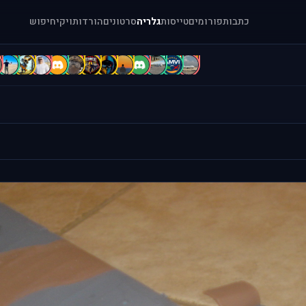
כתבות
פורומים
טייסות
גלריה
סרטונים
הורדות
ויקי
חיפוש
d
d
C
c
B
B
b
A
A
a
[
[
.