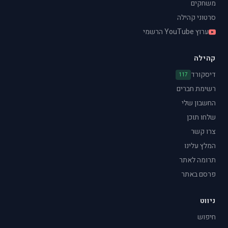
משחקים
סרטוני קהילה
ערוץ YouTube הרשמי
קהילה
דיסקורד
117
רשימת חברים
החשבון שלי
שלחו תוכן
צרו קשר
המלץ עלינו
תרומה לאתר
פרסם באתר
ניווט
חיפוש