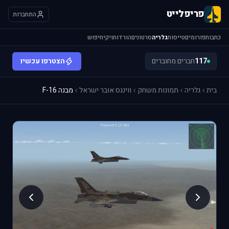
פריפלייט
התחברות
כתבות
פורומים
טייסות
גלריה
סרטונים
הורדות
ויקי
חיפוש
117
חברים מחוברים
הצטרפו עכשיו
בית
גלריה
תמונות משחק
ווינגס אובר ישראל
מבנה F-16