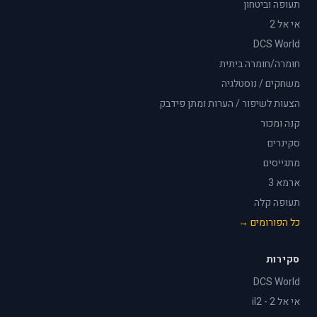
תעופה וביטחון
אי אל 2
DCS World
חומרה/חומרה ביתית
משחקים / נוסטלגיה
הצעות לשיפור / הערות ומתן פידבק
קנה ומכור
סקינרים
מתגייסים
ארמא 3
תעופה קלה
כל הפורומים →
סקירות
DCS World
אי אל 2 - il2