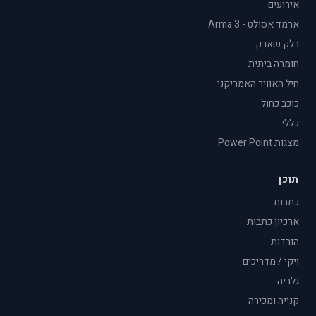
אירועים
ארמד אסולט - Arma 3
בלק שארק
חומרה ביתית
חיל האוויר האמריקני
כוכב כחול
כללי
מצגות Power Point
תוכן
כתבות
ארכיון כתבות
הורדות
ויקי / מדריכים
גלריה
קנייה ומכירה