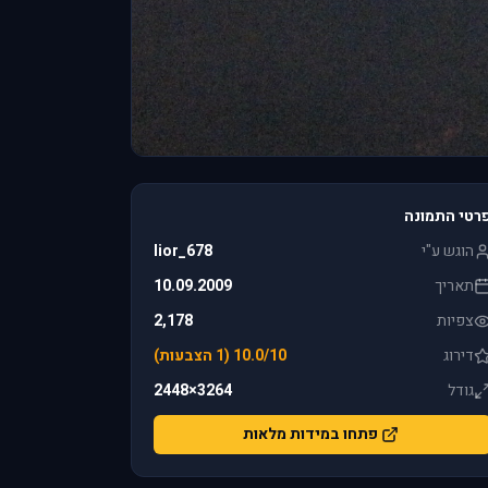
רטי התמונה
הוגש ע"י
lior_678
תאריך
10.09.2009
צפיות
2,178
דירוג
10.0/10 (1 הצבעות)
גודל
3264×2448
פתחו במידות מלאות