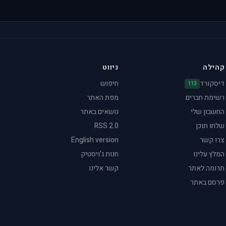
קהילה
ניווט
דיסקורד
חיפוש
113
רשימת חברים
מפת האתר
החשבון שלי
נושאים באתר
שלחו תוכן
RSS 2.0
צרו קשר
English version
המלץ עלינו
חנות ג'ויסטיק
תרומה לאתר
קשר אלינו
פרסם באתר