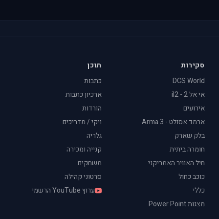
סקירות
תוכן
DCS World
כתבות
אי אל 2 - il2
ארכיון כתבות
אירועים
הורדות
ארמד אסולט - Arma 3
ויקי / מדריכים
בלק שארק
גלריה
חומרה ביתית
קנייה ומכירה
חיל האוויר האמריקני
משחקים
כוכב כחול
סרטוני קהילה
כללי
ערוץ YouTube הרשמי
מצגות Power Point