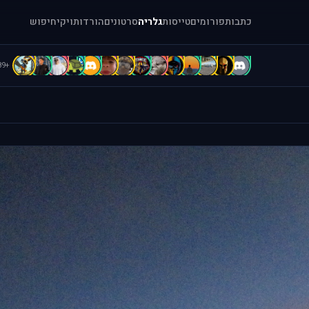
כתבות
פורומים
טייסות
גלריה
סרטונים
הורדות
ויקי
חיפוש
C
C
c
C
B
B
B
b
A
A
A
[
=
.
+89