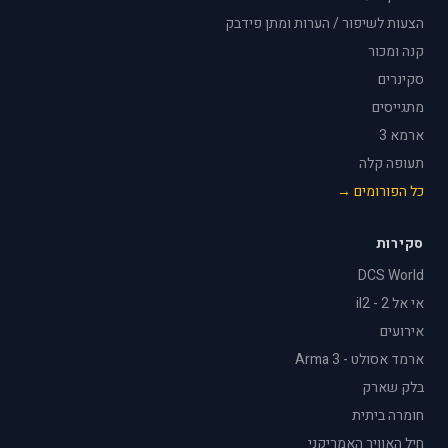
הצעות לשיפור / הערות ומתן פידבק
קנה ומכור
סקינרים
מתגייסים
ארמא 3
תעופה קלה
כל הפורומים →
סקירות
DCS World
אי אל 2 - il2
אירועים
ארמד אסולט - Arma 3
בלק שארק
חומרה ביתית
חיל האוויר האמריקני