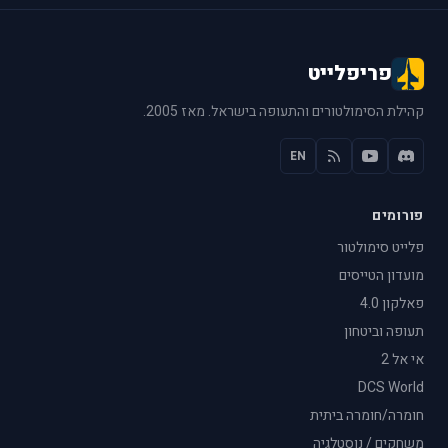
פריפלייט
קהילת הסימולטורים והתעופה בישראל. מאז 2005.
EN
פורומים
פלייט סימולטור
מועדון הטייסים
פאלקון 4.0
תעופה וביטחון
אי אל 2
DCS World
חומרה/חומרה ביתית
משחקים / נוסטלגיה