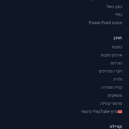
כוכב כחול
כללי
מצגות Power Point
תוכן
כתבות
ארכיון כתבות
הורדות
ויקי / מדריכים
גלריה
קנייה ומכירה
משחקים
סרטוני קהילה
ערוץ YouTube הרשמי
קהילה