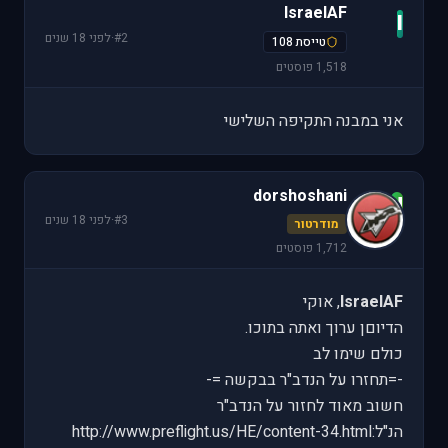
IsraelAF
I
#2
·
לפני 18 שנים
טייסת 108
1,518 פוסטים
אני במבנה התקיפה השלישי
dorshoshani
d
#3
·
לפני 18 שנים
מודרטור
1,712 פוסטים
IsraelAF
, אוקי
הדיוםן ערוך ואתה בתוכו.
כולם שימו לב
-=תחזרו על הנדב"ר בבקשה =-
חשוב מאוד לחזור על הנדב"ר
הנ"ל:http://www.preflight.us/HE/content-34.html