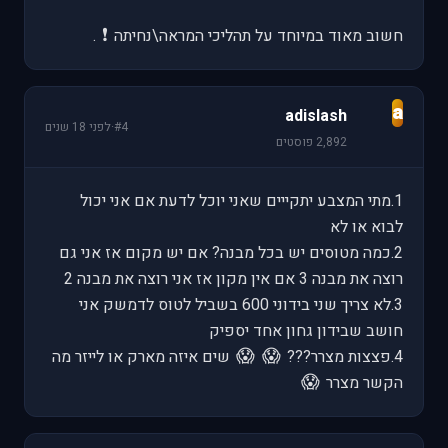
❗
חשוב מאוד במיוחד על תהליכי המראה\נחיתה
.
a
adislash
#4
·
לפני 18 שנים
2,892 פוסטים
1.מתי המצבע יתקייים שאני יוכל לדעת אם אני יכול
לבוא או לא
2.כמה מטוסים יש בכל מבנה? אם יש מקום אז אני גם
רוצה את מבנה 3 אם אין מקון אז אני רוצה את מבנה 2
3.לא צריך שני בידוני 600 בשביל לטוס לדמשק אני
חושב שבידון גחון אחד יספיק
😱
😱
4.פצצות מצרר???
שים איזה מארק או לייזר מה
😱
הקשר מצרר