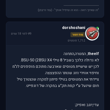
------------------------------------------------
"זה שאינך רואה - הוא זה שיפיל אותך" - (עזר וויצמן)
dorshoshani
d
#9
·
לפני 18 שנים
מודרטור
1,712 פוסטים
theelf
, המטרה,התחנה
לא גדולה כלכך בשביל 8 טילי BSU-50 (2BSU X4.
לכן יש שישיית מטוסים שארבעה מתוכם מופפנים לנ"מ
וחיפוי אווירי וזוג שנותר ההפצצצה.
ציידתי את המטוסים בטילי פיתון למקרה שנצטרך טיל
חום שינעל ע"י קסת תק"ע במקרה של דוגפייט.
עדי,יוגב ואפיק: