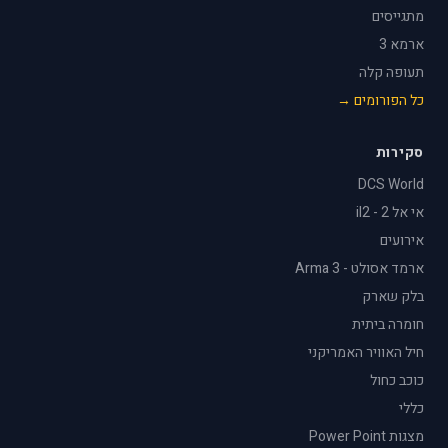
מתגייסים
ארמא 3
תעופה קלה
כל הפורומים →
סקירות
DCS World
אי אל 2 - il2
אירועים
ארמד אסולט - Arma 3
בלק שארק
חומרה ביתית
חיל האוויר האמריקני
כוכב כחול
כללי
מצגות Power Point