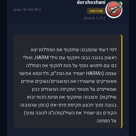
dorshoshani
d
#12
·
לפני 18 שנים
מודרטור
1,712 פוסטים
לפי דעתי שהמבנה שיתקוף את הסוללות יצא
ראשון בגובה גבוה ויתקוף עם טילי HARM, ואולי
גם עם חימוש נוסף על מנת לתקוף את הסוללה
עצמה (הHARM ישמיד את המכ"ם, ולדוגמא אפשר
מאווריקים שישמידו את המשגרים/נשקים אחרים
שמאיימים על מטוסי התקיפה המשניים כגון
שילקות). והמבנה שיתקוף את תחנת הכוח יבוא
בגובה נמוך ויבצע תקיפת פופ-אפ (בזמן שהמבנה
הקודם גם ישמיד את השילקות/נ"מ לגובה נמוך)
על התחנה.