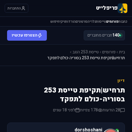
פריפלייט
התחברות
כתבות
פורומים
טייסות
גלריה
סרטונים
הורדות
ויקי
חיפוש
140
חברים מחוברים
הצטרפו עכשיו
בית
פורומים
טייסת 253 הנגב
תרחיש|תקיפת טייסת 253 בסוריה-כולם לתפקד
דיון
תרחיש|תקיפת טייסת 253
בסוריה-כולם לתפקד
28 הודעות
178 צפיות
לפני 18 שנים
dorshoshani