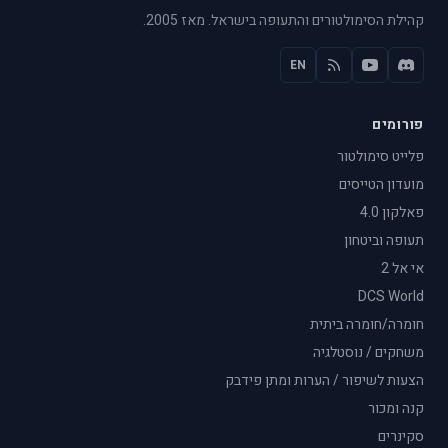
קהילת הסימולטורים והתעופה בישראל. מאז 2005.
EN
פורומים
פלייט סימולטור
מועדון הטייסים
פאלקון 4.0
תעופה וביטחון
אי אל 2
DCS World
חומרה/חומרה ביתית
משחקים / נוסטלגיה
הצעות לשיפור / הערות ומתן פידבק
קנה ומכור
סקינרים