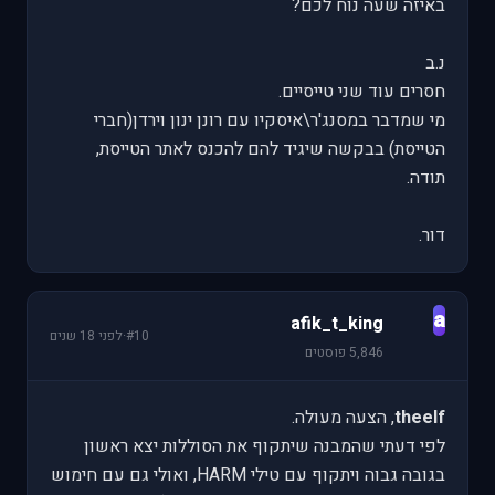
באיזה שעה נוח לכם?
נ.ב
חסרים עוד שני טייסיים.
מי שמדבר במסנג'ר\איסקיו עם רונן ינון וירדן(חברי
הטייסת) בבקשה שיגיד להם להכנס לאתר הטייסת,
תודה.
דור.
a
afik_t_king
#10
·
לפני 18 שנים
5,846 פוסטים
theelf
, הצעה מעולה.
לפי דעתי שהמבנה שיתקוף את הסוללות יצא ראשון
בגובה גבוה ויתקוף עם טילי HARM, ואולי גם עם חימוש