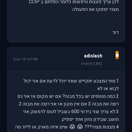
לכן צריך פצצות טיפשות כלומר הפלתם ב CCIP
מצרר יספקו את הפעולה.
דור.
a
adislash
#6
·
לפני 18 שנים
2,892 פוסטים
1.מתי המצבע יתקייים שאני יוכל לדעת אם אני יכול
לבוא או לא
2.כמה מטוסים יש בכל מבנה? אם יש מקום אז אני גם
רוצה את מבנה 3 אם אין מקון אז אני רוצה את מבנה 2
3.לא צריך שני בידוני 600 בשביל לטוס לדמשק אני
חושב שבידון גחון אחד יספיק
😱
😱
4.פצצות מצרר???
שים איזה מארק או לייזר מה