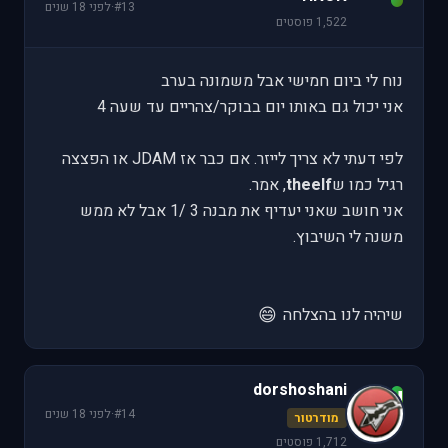
#13
·
לפני 18 שנים
1,522 פוסטים
נוח לי ביום חמישי אבל משמונה בערב
אני יכול גם באותו יום בבוקר/צהריים עד שעה 4
לפי דעתי לא צריך לייזר. אם כבר אז JDAM או הפצצה
רגיל כמו ש
theelf
, אמר.
אני חושב שאני יעדיף את מבנה 3 /1 אבל לא ממש
משנה לי השיבוץ.
😄
שיהיה לנו בהצלחה
dorshoshani
d
#14
·
לפני 18 שנים
מודרטור
1,712 פוסטים