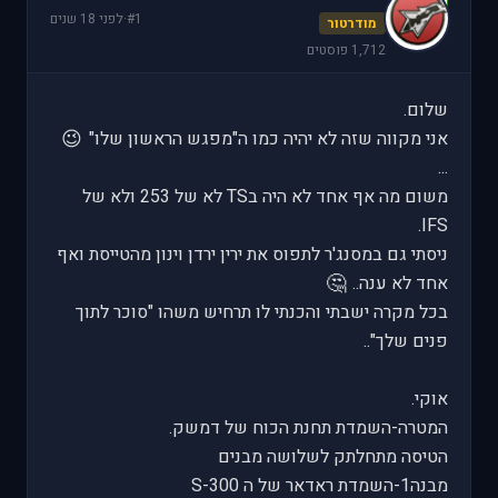
d
#1
·
לפני 18 שנים
מודרטור
1,712 פוסטים
שלום.
😉
אני מקווה שזה לא יהיה כמו ה"מפגש הראשון שלו"
...
משום מה אף אחד לא היה בTS לא של 253 ולא של
IFS.
ניסתי גם במסנג'ר לתפוס את ירין ירדן וינון מהטייסת ואף
🤔
אחד לא ענה..
בכל מקרה ישבתי והכנתי לו תרחיש משהו "סוכר לתוך
פנים שלך"..
אוקי.
המטרה-השמדת תחנת הכוח של דמשק.
הטיסה מתחלתק לשלושה מבנים
מבנה1-השמדת ראדאר של ה S-300