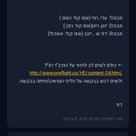
מבנה1: עדי, רמי (שם קוד גשם )
מבנה2: ינון, רונן(שם קוד גפן )
מבנה3: דור.ש. , יוגב (שם קוד: אשכול)
-= כולם לשים לב לחזור על הנדב"ר הנ"ל
http://www.preflight.us/HE/content-34.htmL
ולשים דגש בבקשה על הליכי המראה\נחיתה בבקשה.
דור.
נערך לאחרונה: לפני 18 שנים · 8 עריכות