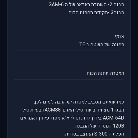
מבנה 2- השמדת ראדאר של ה SAM-6
מבנה3 -תקיפת תחתנת הכוח.
אוקי
תמונה של השטח ב TE:
המטרה-תחנת הכוח:
כמו שאתם מסביב למטרה יש הרבה נ"מים לכן,
מבנה1 מצוויד ב שני טילי הארם-AGM88,רבעיית טילי
AGM-64D בידון גחון, וטילי א"א מסוג פיתון ו אמראם
120B המטרה של המבנה:
הפלת ה S-300 המוצב בסוריה.