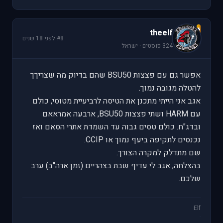
t
theelf
#8
·
לפני 18 שנים
324 פוסטים · ישראל
אפשר גם עם פצצות BSU50 שהם בדיוק מה שצריךך
להטלה מגובה נמוך.
אגב אני הייתי מתכנן את הטיסה לרביעיית מטוסי, כולם
עם HARM ושתי פצצות BSU50, ארבעה אמראאם
ובדג"ח. כולם טסים גבוה עד השמדת אתרי הסאם ואז
נכנסים לתקיפה ביעף נמוך או CCIP.
שם מתדלק למקרה הצורך.
בהצלחה, אגב לי עדיף שבת בצהריים (זמן ארה"ב) ערב
שלכם.
Elf