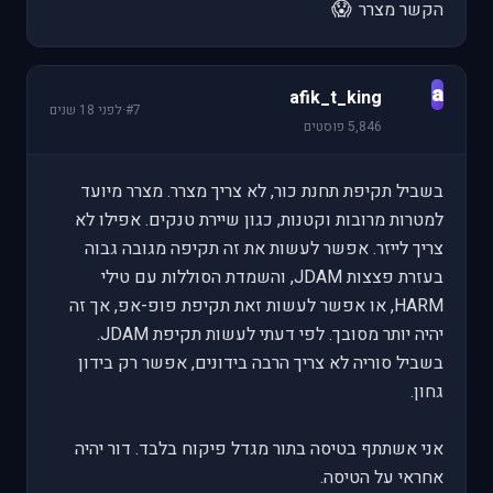
😱
הקשר מצרר
a
afik_t_king
#7
·
לפני 18 שנים
5,846 פוסטים
בשביל תקיפת תחנת כור, לא צריך מצרר. מצרר מיועד
למטרות מרובות וקטנות, כגון שיירת טנקים. אפילו לא
צריך לייזר. אפשר לעשות את זה תקיפה מגובה גבוה
בעזרת פצצות JDAM, והשמדת הסוללות עם טילי
HARM, או אפשר לעשות זאת תקיפת פופ-אפ, אך זה
יהיה יותר מסובך. לפי דעתי לעשות תקיפת JDAM.
בשביל סוריה לא צריך הרבה בידונים, אפשר רק בידון
גחון.
אני אשתתף בטיסה בתור מגדל פיקוח בלבד. דור יהיה
אחראי על הטיסה.