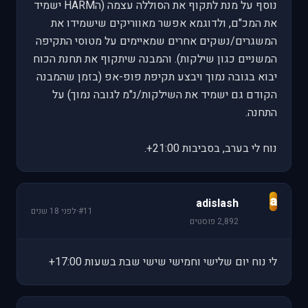
נוסף על מנת לתקוף את הסוללה עצמה (הHARM ישמיד
את המכ"ם, ולדוגמא אפשר מאווריקים שישמידו את
המשגרים/נשקים אחרים שמאיימים על מטוסי התקיפה
המשניים כגון שילקות). והמבנה שיתקוף את תחנת הכוח
יבוא בגובה נמוך ויבצע תקיפת פופ-אפ (בזמן שהמבנה
הקודם גם ישמיד את השילקות/נ"מ לגובה נמוך) על
התחנה.
נוח לי בערב, בסביבות 21:00+.
a
adislash
#11
·
לפני 18 שנים
2,892 פוסטים
לי נוח יום שלישי וחמישי שישי שבת בשעות 17:00+