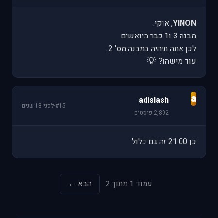
YINON
, אוקי.
מבנה 3 ו1 כבר מיואשים
לכן אתה תיהיה במבנה מס' 2..
💡
עוד מישהו?
a
adislash
#15
·
לפני 18 שנים
2,892 פוסטים
כן 21:00 זה גם כלול
עמוד 1 מתוך 2
הבא ←