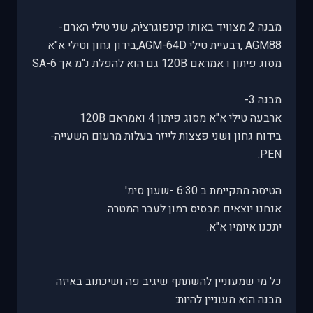
מבנה 2 מצוויד באותו קינפוגרציהׁ, שני טילי הארם-
AGM88 ,רבעיית טילי AGM-64D,בידון גחון וטילי א"א
מסוג פיתון ו אמראם 120Bׂ גם הוא להפלת נ"מ אך SA-6
מבנה 3-
ארבעה טילי א"א מסוג פיתון 4 ואמראם 120B
בידוח גחון ושני פצצות לייזר בעלות מרעום השעייה-
PEN.
הטיסה מתקיימת ב 6:30 -שעון סימ'.
אנחנו יוצאים מבסיס רמון לעבר המטרה.
יתכנו איומיו א"א.
כל מי שמעוניין להשתתף שיגיב פה ושיכתוב באיזה
מבנה הוא מעוניין להיות: