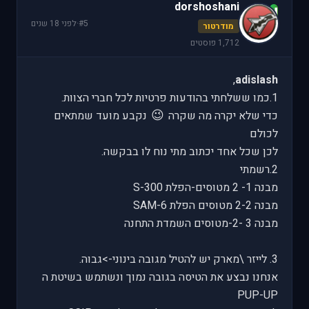
dorshoshani
d
#5
·
לפני 18 שנים
מודרטור
1,712 פוסטים
,
adislash
1.כמו ששלחתי בהודעות פרטיות לכל חברי הצוות.
😉
כדי שלא יקרה מה שקרה
נקבע מועד שמתאים
לכולם
לכן שכל אחד יכתוב מתי נוח לו בבקשה.
2.רשמתי
מבנה 1- 2 מטוסים-הפלת S-300
מבנה 2-2 מטוסים הפלת SAM-6
מבנה 3 -2-מטוסים השמדת התחנה
3. לייזר \מארק יש להטיל מגובה בינוני->גבוה.
אנחנו נבצע את הטיסה בגובה נמוך ונשתמש בשיטת ה
PUP-UP