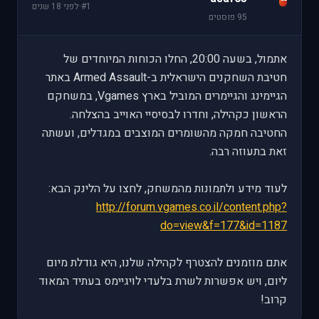
#1
·
לפני 18 שנים
95 פוסטים
אתמול, בשעה 20:00, החלו הכוחות המיוחדים של
חטיבת השחקנים הישראלית ב-Armed Assault באתר
הגיימינג והגיימרים המוביל בארץ Vgames, במשחקם
הראשון כקהילה, וחדרו לבסיסיי האוייב בהצלחה.
החטיבה חמקה מהשומרים המוצבים במגדלים, ועשתה
זאת בתעוזה רבה.
לעוד מידע ולתמונות מהמשחק, לחצו על הלינק הבא:
http://forum.vgames.co.il/content.php?
do=view&f=177&id=1187
אתם מוזמנים להצטרף לקהילה שלנו, היא גודלת מיום
ליום, ויש אפשרות לשרת בלעדי לויגיימס בעתיד המאוד
קרוב!