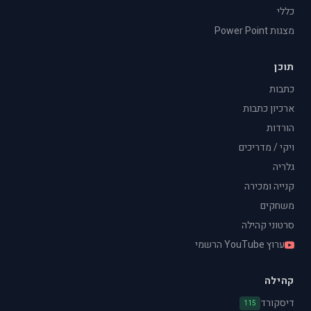
כללי
מצגות Power Point
תוכן
כתבות
ארכיון כתבות
הורדות
ויקי / מדריכים
גלריה
קנייה ומכירה
משחקים
סרטוני קהילה
ערוץ YouTube הרשמי
קהילה
דיסקורד
115