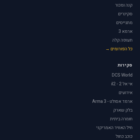
קנה ומכור
סקינרים
מתגייסים
ארמא 3
תעופה קלה
כל הפורומים →
סקירות
DCS World
אי אל 2 - il2
אירועים
ארמד אסולט - Arma 3
בלק שארק
חומרה ביתית
חיל האוויר האמריקני
כוכב כחול