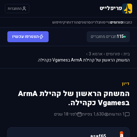
פריפלייט
התחברות
כתבות
פורומים
טייסות
גלריה
סרטונים
הורדות
ויקי
חיפוש
115
חברים מחוברים
הצטרפו עכשיו
בית
פורומים
ארמא 3
המשחק הראשון של קהילת ArmA בVgames כקהילה.
דיון
המשחק הראשון של קהילת ArmA
בVgames כקהילה.
1 הודעות
1,630 צפיות
לפני 18 שנים
a
asaf65