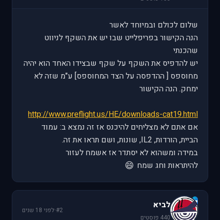
שלום לכולם ובמיוחד לאשר
הנה הקישור בפריפלייט שבו יש את השקף לניווט
שהכנתי
יש להדפיס את השקף על שקף שבצידו האחד הוא יהיה
מחוספס [ ההדפסה על הצד המחוספס] ע"מ שזה לא
ימחק. הנה הקישור
http://www.preflight.us/HE/downloads-cat19.html
אם אתם לא מצליחים להיכנס אז זה נמצא ב: עמוד
הביית, הורדות, IL2, שונות, ושם תראו את זה.
במידה ומשהוא לא יסתדר אז אשמח לעזור
😄
להיתראות וחג שמח
ל
לביא
#2
·
לפני 18 שנים
440 פוסטים