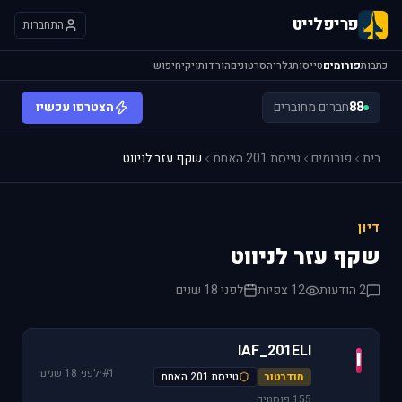
פריפלייט
התחברות
כתבות
פורומים
טייסות
גלריה
סרטונים
הורדות
ויקי
חיפוש
88
חברים מחוברים
הצטרפו עכשיו
בית
פורומים
טייסת 201 האחת
שקף עזר לניווט
דיון
שקף עזר לניווט
2 הודעות
12 צפיות
לפני 18 שנים
IAF_201ELI
I
#1
·
לפני 18 שנים
מודרטור
טייסת 201 האחת
155 פוסטים