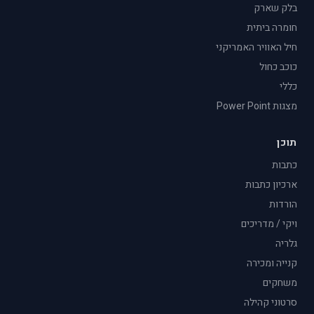
בלק שארק
חומרה ביתית
חיל האוויר האמריקני
כוכב כחול
כללי
מצגות Power Point
תוכן
כתבות
ארכיון כתבות
הורדות
ויקי / מדריכים
גלריה
קנייה ומכירה
משחקים
סרטוני קהילה