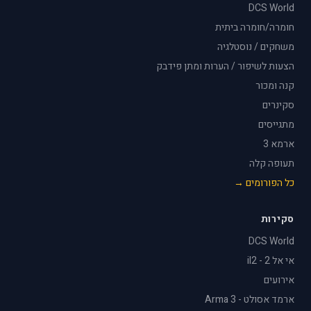
DCS World
חומרה/חומרה ביתית
משחקים / נוסטלגיה
הצעות לשיפור / הערות ומתן פידבק
קנה ומכור
סקינרים
מתגייסים
ארמא 3
תעופה קלה
כל הפורומים →
סקירות
DCS World
אי אל 2 - il2
אירועים
ארמד אסולט - Arma 3