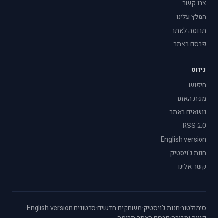
צרו קשר
המלץ עלינו
תרומה לאתר
פרסם באתר
ניווט
חיפוש
מפת האתר
נושאים באתר
RSS 2.0
English version
חנות ג'ויסטיק
קשר אלינו
סימולטור
·
חנות ג'ויסטיק
·
משחקים חדשים
·
סרטונים
·
English version
·
קנייה ומכירה
·
פרסם באתר
·
תרומה