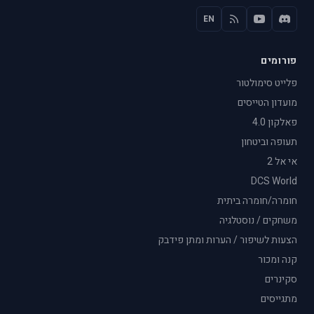
EN
פורומים
פלייט סימולטור
מועדון הטייסים
פאלקון 4.0
תעופה וביטחון
אי אל 2
DCS World
חומרה/חומרה ביתית
משחקים / נוסטלגיה
הצעות לשיפור / הערות ומתן פידבק
קנה ומכור
סקינרים
מתגייסים