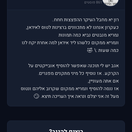
861 פוסטים
רון יא מחבל העיקר ההפצצות חחח..
כעקרון אנחנו לא מתכוונים ברצינות לטוס לאיראן,
נמריא מנבטים נביא כמה תמונות
ונמריא ממקום כלשהו ליד איראן למה אחרת יקח לנו
🤣
כמה שעות :\
אגב יש לי תוכנה שאפשר להוסיף אובייקטים על
הקרקע.. אז נוסיף כל מיני מתקנים מפגרים.
אם אתה מעוניין,
אז ננסה להוסיף ונמריא ממקום שקרוב אליהם ונטוס
🙄
מעל זה אני יצלם ונראה איך העריכה תיצא.
רוצים להגיב?