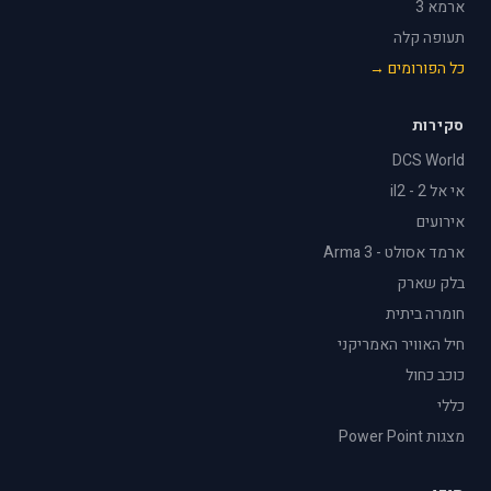
ארמא 3
תעופה קלה
כל הפורומים →
סקירות
DCS World
אי אל 2 - il2
אירועים
ארמד אסולט - Arma 3
בלק שארק
חומרה ביתית
חיל האוויר האמריקני
כוכב כחול
כללי
מצגות Power Point