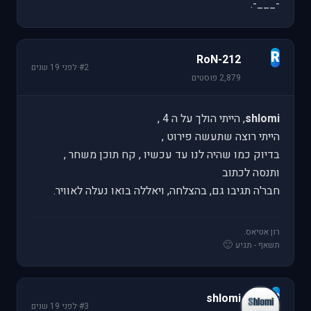
-___-.
R
RoN-212
#2
·
לפני 19 שנים
2,879 פוסטים
shlomi
, הייתי הולך על ה 4 ,
הייתי רוצה שתעשה פירוט ,
בדיוק כמו שהיה לנו עד עכשיו , קח תוכן משחר ,
ותנסה לכתוב
חבר'ה תגיבו גם, בהצלחה, ויאללה בואו נעלה לאוויר.
רון אטיאס.
🙂
תשאף - תגיע
s
shlomi
#3
·
לפני 19 שנים