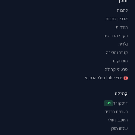
תוכן
כתבות
ארכיון כתבות
הורדות
ויקי / מדריכים
גלריה
קנייה ומכירה
משחקים
סרטוני קהילה
ערוץ YouTube הרשמי
קהילה
דיסקורד
149
רשימת חברים
החשבון שלי
שלחו תוכן