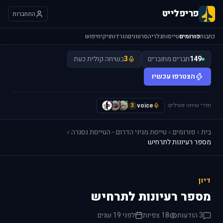
פריפלייט
התחברות
כתבות
פורומים
טייסות
גלריה
סרטונים
הורדות
ויקי
חיפוש
149
חברים מחוברים
3
בשיחה קולית כעת
הצטרפו עכשיו
חדרי שיחה פעילים:
voice
H
I
y
3
בית
פורומים
טייסת מגיני הדרום - הטייסת נסגרה
מספר רעיונות לתרחיש
דיון
מספר רעיונות לתרחיש
3 הודעות
18 צפיות
לפני 19 שנים