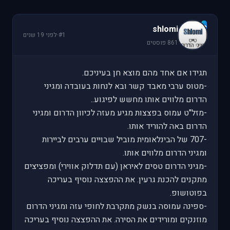
s
shlomi
#1
·
לפני 19 שנים
861 פוסטים
תגידו אם אחד מהם מוצא חן בעיניכם.
-מטוס ערבי מאבד קשר ובא לנחות בעובדה ומגיני
הדרום מלווים אותו מחשש לפיגוע..
-מזל"ט עמוס בפצצות מגיע מעזה לכיוון הדרום ומגיני
הדרום באה להוריד אותו.
-707 של הבינלאומית מוביל שבויים ערבים לביירות
ומגיני הדרום מלווים אותו.
-מגיני הדרום טסים לאיראן (עם תדלוק אווירי) ומפציצים
מתקנים להכנת גרעין. את ההפצצה נוסיף בעריכה
בפוטושופ.
-ספינה עמוסה בנשק מתקרבת לחופי עזה ומגיני הדרום
מוזנקים ומורידים את הסירה. את ההפצצה נוסיף בעריכה