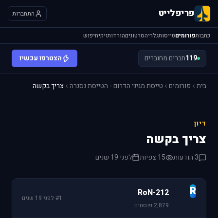
פריפלייט
התחברות
כתבות
פורומים
טייסות
גלריה
סרטונים
הורדות
ויקי
חיפוש
119
חברים מחוברים
הצטרפו עכשיו
בית
פורומים
טייסת מגיני הדרום - הטייסת נסגרה
צריך בקשה
דיון
צריך בקשה
3 הודעות
15 צפיות
לפני 19 שנים
R
RoN-212
#1
·
לפני 19 שנים
2,879 פוסטים