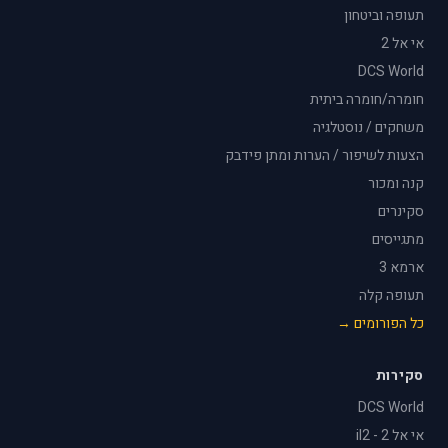
תעופה וביטחון
אי אל 2
DCS World
חומרה/חומרה ביתית
משחקים / נוסטלגיה
הצעות לשיפור / הערות ומתן פידבק
קנה ומכור
סקינרים
מתגייסים
ארמא 3
תעופה קלה
כל הפורומים →
סקירות
DCS World
אי אל 2 - il2