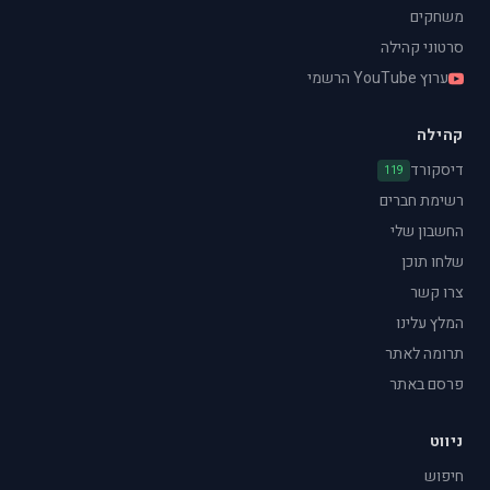
משחקים
סרטוני קהילה
ערוץ YouTube הרשמי
קהילה
דיסקורד
119
רשימת חברים
החשבון שלי
שלחו תוכן
צרו קשר
המלץ עלינו
תרומה לאתר
פרסם באתר
ניווט
חיפוש