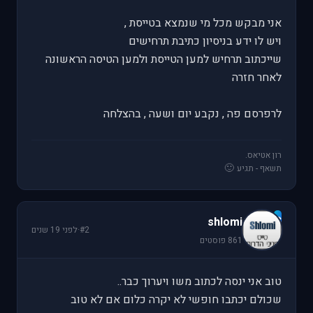
אני מבקש מכל מי שנמצא בטייסת ,
ויש לו ידע בניסיון כתיבת תרחישים
שייכתוב תרחיש למען הטייסת ולמען הטיסה הראשונה
לאחר חזרה
לרפרסם פה , נקבע יום ושעה , בהצלחה
רון אטיאס.
🙂
תשאף - תגיע
s
shlomi
#2
·
לפני 19 שנים
861 פוסטים
טוב אני ינסה לכתוב משו ויערוך כבר..
שכולם יכתבו חופשי לא יקרה כלום אם לא טוב