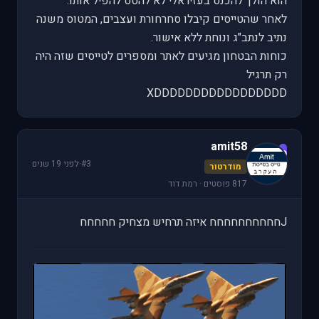
הוא הולך להכנס בעזיראלי לא להסס להפיל אותו.
לאחר שהטייסים קיבלו סחרחורת ועצבים, המטוס משנה
נתיב לנתב"ג ונוחת ללא אישור.
כוחות הבטחון מגיעים לאתר ומספרים לטייסים שזה היה
רק תרגיל
XDDDDDDDDDDDDDDDDD
amit58
a
#3
·
לפני 19 שנים
מודרטור
817 פוסטים · רמת דוד
Jחחחחחחחחחח איזה תרחיש מצחיק חחחחח