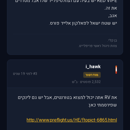
RED VIPE יש בעיה עם המולטיפלייר שלו אבל מסדרים
את זה..
אגב,
יש שטח ישאל לפאלקון אלייד פורס.
בן קלי.
צוות ניהול ראשי פריפלייט.
i_hawk
i
#3
·
לפני 19 שנים
מודרטור
2,532 פוסטים · ב"ש
את RV אתה יכול למצוא בטורנטים, אבל יש גם לינקים
שפירסמתי כאן:
http://www.preflight.us/HE/ftopict-6865.html