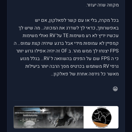
מקווה שזה יעזור.
בכל מקרה, בלי או עם קשר לפאלקון, אם יש
באפשרותך, כדאי לך לשדרג את המכונה... מה שיש לך
עכשיו יריץ לא רע משימות TE על RV ואולי משימות
קמפיין לא עמוסות מידי אבל ברגע שיהיה קצת עמוס... ה
FPS יצנחו לך ממש מהר. ב OF זה יהיה אפילו גרוע יותר
כי ה FPS שם על הפנים בהשוואה ל RV... בגלל מנוע
גרפי RV משתמש בכרטיס מסך הרבה יותר ביעילות
מאשר כל גירסה אחרת של פאלקון...
😁