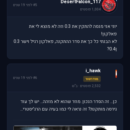
D
DesertFalcon_117
#5
·
לפני 19 שנים
1,004 פוסטים
יוני אני מנסה להתקין את 0.3 וזה לא מוצא לי את
פאלקון!
לא הבנתי כל כך את סדר ההתקנה, פאלקון רגיל וישר 0.3
ן0.4?
i_hawk
i
#6
·
לפני 19 שנים
מודרטור
2,532 פוסטים · ב"ש
כן... זה הסדר הנכון. מוזר שהוא לא מזהה... יש לך עוד
גירסה מותקנת? זה נראה לי כמו בעיה עם הרג'יסטרי...