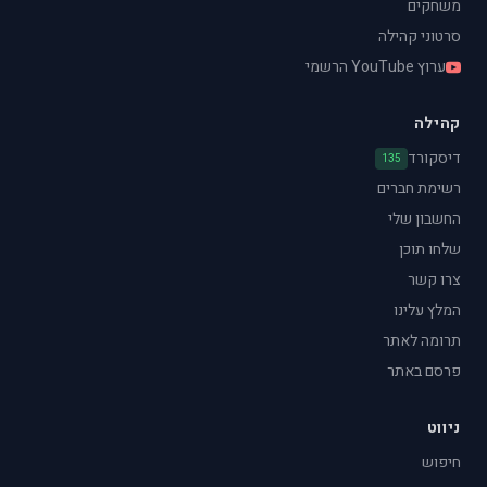
משחקים
סרטוני קהילה
ערוץ YouTube הרשמי
קהילה
דיסקורד
135
רשימת חברים
החשבון שלי
שלחו תוכן
צרו קשר
המלץ עלינו
תרומה לאתר
פרסם באתר
ניווט
חיפוש