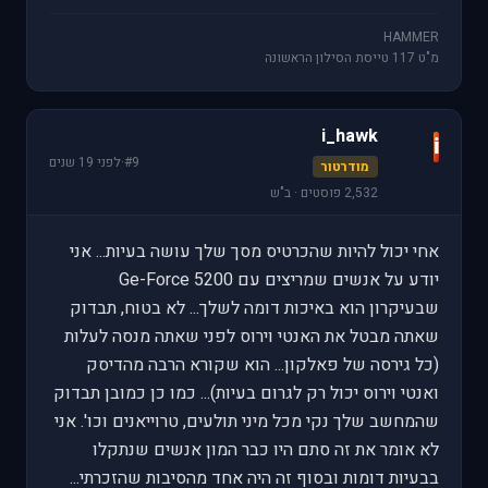
HAMMER
מ"ט 117 טייסת הסילון הראשונה
i_hawk
i
#9
·
לפני 19 שנים
מודרטור
2,532 פוסטים · ב"ש
אחי יכול להיות שהכרטיס מסך שלך עושה בעיות... אני
יודע על אנשים שמריצים עם Ge-Force 5200
שבעיקרון הוא באיכות דומה לשלך... לא בטוח, תבדוק
שאתה מבטל את האנטי וירוס לפני שאתה מנסה לעלות
(כל גירסה של פאלקון... הוא שקורא הרבה מהדיסק
ואנטי וירוס יכול רק לגרום בעיות)... כמו כן כמובן תבדוק
שהמחשב שלך נקי מכל מיני תולעים, טרוייאנים וכו'. אני
לא אומר את זה סתם היו כבר המון אנשים שנתקלו
בבעיות דומות ובסוף זה היה אחד מהסיבות שהזכרתי...