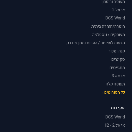
תעופה וביטחון
אי אל 2
DCS World
חומרה/חומרה ביתית
משחקים / נוסטלגיה
הצעות לשיפור / הערות ומתן פידבק
קנה ומכור
סקינרים
מתגייסים
ארמא 3
תעופה קלה
כל הפורומים →
סקירות
DCS World
אי אל 2 - il2