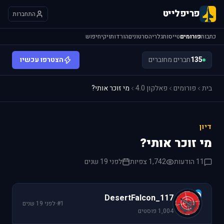
פריפלייט
התחברות
כתבות
פורומים
טייסות
גלריה
סרטונים
הורדות
ויקי
חיפוש
135
חברים מחוברים
הצטרפו עכשיו
בית
פורומים
פאלקון 4.0
מי זוכר אותי?
דיון
מי זוכר אותי?
11 הודעות
1,742 צפיות
לפני 19 שנים
D
DesertFalcon_117
#1
·
לפני 19 שנים
1,004 פוסטים