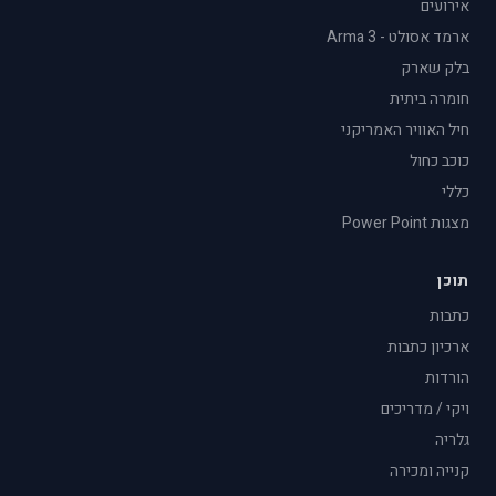
אירועים
ארמד אסולט - Arma 3
בלק שארק
חומרה ביתית
חיל האוויר האמריקני
כוכב כחול
כללי
מצגות Power Point
תוכן
כתבות
ארכיון כתבות
הורדות
ויקי / מדריכים
גלריה
קנייה ומכירה