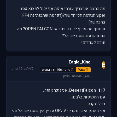
מה המצב אני צריך עזרה! איפה אני יכול למצוא red
viper הגירסה הכי חדשה?(לפי מה שהבנתי זה FF4
בהכחשה).
ובנוסף מה עדיף לי , רד ויפר או OPEN FALCON? מה
התחדש עם שטח ישראל?
תודה לעוזרים!
Eagle_King
E
#2
·
לפני 19 שנים
מנהל
טייסת 106 חוד החנית
5,687 פוסטים · חולון
DesertFalcon_117
, אני זוכר אותך..
עם התקיפות בלבנון..
בכל מקרה.
אני באופן אישי מעדיף V לOF עדיין אין שטח ישראל וה-