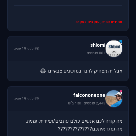
מהירים כברק, עוקצים כעקרב
s
shlomi
#8
·
לפני 19 שנים
861 פוסטים
😂
אבל זה מצחיק לדבר במושגים צבאיים
f
falcononeone
#9
·
לפני 19 שנים
2,443 פוסטים · אזור ב"ש
מה קורה לכם אנשים כולם עוזבים/תמידית-זמנית.
מה נסגר איתכם??????????????