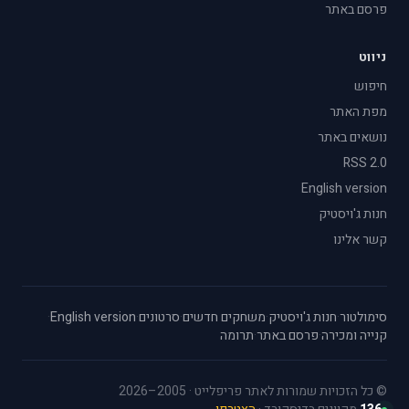
פרסם באתר
ניווט
חיפוש
מפת האתר
נושאים באתר
RSS 2.0
English version
חנות ג'ויסטיק
קשר אלינו
סימולטור
·
חנות ג'ויסטיק
·
משחקים חדשים
·
סרטונים
·
English version
·
קנייה ומכירה
·
פרסם באתר
·
תרומה
© כל הזכויות שמורות לאתר פריפלייט · 2005–2026