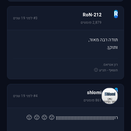
R
RoN-212
#3
·
לפני 19 שנים
2,879 פוסטים
תודה רבה מאור,
ותוקן.
רון אטיאס.
🙂
תשאף - תגיע
s
shlomi
#4
·
לפני 19 שנים
861 פוסטים
🙁
🙁
🙁
🙁
רוןןןןןןןןןןןןןןןןןןןןןןןןןןןןןןןןןןןןןןןן