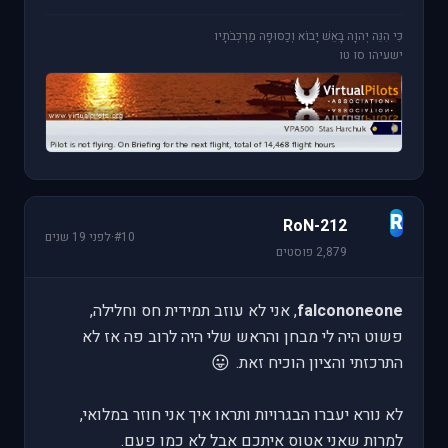
כִּי הִנֵּה יְהוָה בָּאֵשׁ יָבוֹא וְכַסּוּפָה מַרְכְּבֹתָיו
ישעיהו סו טו
R
RoN-212
#10
·
לפני 19 שנים
2,879 פוסטים
falcononeone
, אני לא עוזב תמידית חס וחלילה,
פשוט היה לי מבחן והראש שלי היה לרוב פה אז לא
😛
התרכזתי והציון הוכיח זאת.
לא נורא יעברו הבגרויות ותראו איך אני חוזר במלואי,
למרות שאני אטוס איתכם אבל לא כמו פעם.