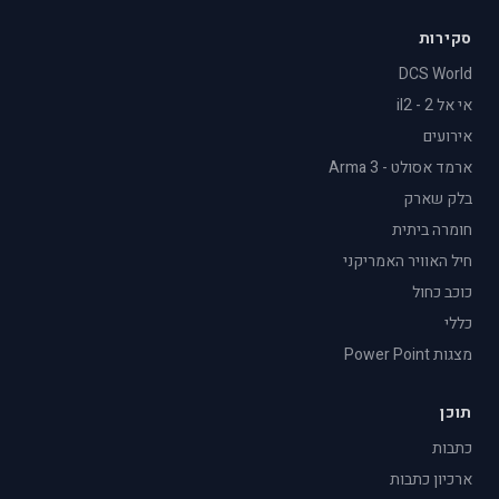
סקירות
DCS World
אי אל 2 - il2
אירועים
ארמד אסולט - Arma 3
בלק שארק
חומרה ביתית
חיל האוויר האמריקני
כוכב כחול
כללי
מצגות Power Point
תוכן
כתבות
ארכיון כתבות