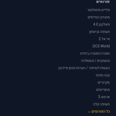
פורומים
פלייט סימולטור
מועדון הטייסים
פאלקון 4.0
תעופה וביטחון
אי אל 2
DCS World
חומרה/חומרה ביתית
משחקים / נוסטלגיה
הצעות לשיפור / הערות ומתן פידבק
קנה ומכור
סקינרים
מתגייסים
ארמא 3
תעופה קלה
כל הפורומים →