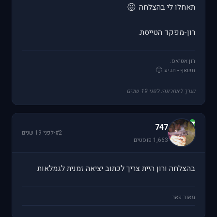
😛
תאחלו לי בהצלחה
רון-מפקד הטייסת.
רון אטיאס.
🙂
תשאף - תגיע
נערך לאחרונה: לפני 19 שנים
7
747
#2
·
לפני 19 שנים
1,663 פוסטים
בהצלחה ורון היית צריך לכתוב יציאה זמנית לגמלאות
מאור פאר