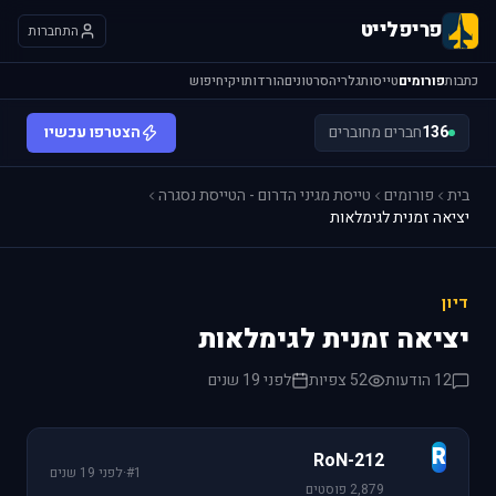
פריפלייט
התחברות
כתבות
פורומים
טייסות
גלריה
סרטונים
הורדות
ויקי
חיפוש
136
חברים מחוברים
הצטרפו עכשיו
בית
פורומים
טייסת מגיני הדרום - הטייסת נסגרה
יציאה זמנית לגימלאות
דיון
יציאה זמנית לגימלאות
12 הודעות
52 צפיות
לפני 19 שנים
R
RoN-212
#1
·
לפני 19 שנים
2,879 פוסטים