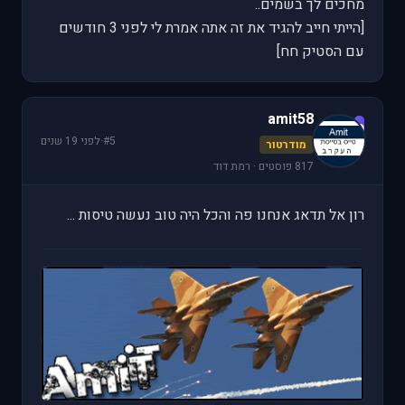
מחכים לך בשמים..
[הייתי חייב להגיד את זה אתה אמרת לי לפני 3 חודשים
עם הסטיק חח]
amit58
a
#5
·
לפני 19 שנים
מודרטור
817 פוסטים · רמת דוד
רון אל תדאג אנחנו פה והכל היה טוב נעשה טיסות ...