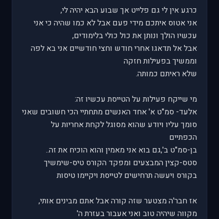
כרגע אין לי גם פלייט אך שבוע הבא יהיה לי,
אני אטוס איתכם מידי פעם אבל לא כמו שהיה כי אני
עכשיו הולך ונותן את כול כולי בלימודים,
אבל אל תדאגו אחרי חודש וחצי חודשיים אני בא לפה
וממשיך בפעילות חזקה
שלא ראיתם כמותה.
מי שייקח פעילות על הטייסת עכשיו זה:
אלעד- סמ"ט א' אחד האנשים מתחתיי הכי חשובים שאני
סומך עליו ויודע שהוא מסוגל לקחת אחריות על
הכפתיים
בן-סמ"ט ב',גם בוא אני מאמין והוא הוכיח את זה..
סטס-קצין המבצעים ומפקד הקורס טיס-שימשיך
בקורס ויעשה תרחישים לטייסת ויקיימו טיסות
אז חבר'ה מצטער שזה קורה אבל אתם מבינים אותי,
מקווה שיהיה טוב ואני אעבור בעזרת ה'