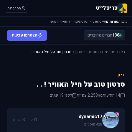
פריפלייט
התחברות
כתבות
פורומים
טייסות
גלריה
סרטונים
הורדות
ויקי
חיפוש
138
חברים מחוברים
הצטרפו עכשיו
בית
פורומים
תעופה וביטחון
סרטון טוב על חיל האוויר ! . .
דיון
סרטון טוב על חיל האוויר ! . .
14 הודעות
2,258 צפיות
לפני 19 שנים
d
dynamic17
#1
·
לפני 19 שנים
428 פוסטים