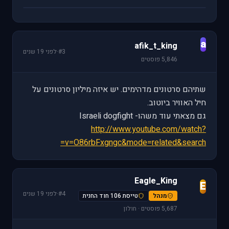
a
afik_t_king
#3
·
לפני 19 שנים
5,846 פוסטים
שתיהם סרטונים מדהימים. יש איזה מיליון סרטונים על
חיל האוויר ביוטוב.
גם מצאתי עוד משהו- Israeli dogfight
http://www.youtube.com/watch?
v=O86rbFxgngc&mode=related&search=
Eagle_King
E
#4
·
לפני 19 שנים
מנהל
טייסת 106 חוד החנית
5,687 פוסטים · חולון