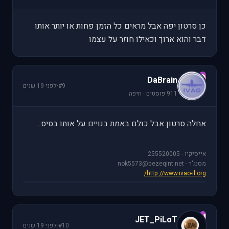
כן סרטון יפה אבל מראים כל הזמן פחות או יותר אותו
דבר והוא ארוך וכאילו חוזר על עצמו
D
DaBrain
#9
·
לפני 19 שנים
911 פוסטים · חיפה
אחלה סרטון אבל כולם באמת בנויים על אותו בסיס..
אייסיקיו - 255520005
מסנג'ר - nok5573@bezeqint.net
http://www.ivao-il.org/
J
JET_PiLoT
#10
·
לפני 19 שנים