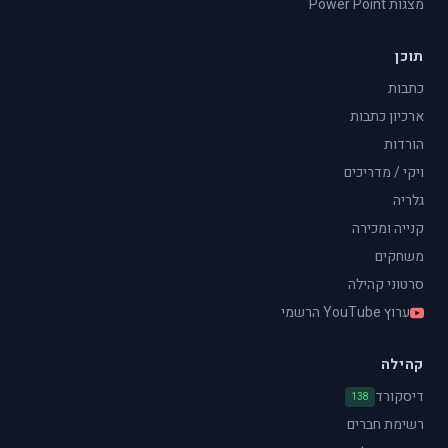
מצגות Power Point
תוכן
כתבות
ארכיון כתבות
הורדות
ויקי / מדריכים
גלריה
קנייה ומכירה
משחקים
סרטוני קהילה
ערוץ YouTube הרשמי
קהילה
דיסקורד
138
רשימת חברים