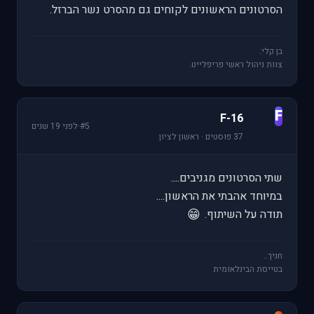
הסרטונים הראשונים לקוחים גם מהסרט נשר הברזל.
בן קלי.
צוות ניהול ראשי פריפלייט.
F
F-16
#5
·
לפני 19 שנים
37 פוסטים · ראשון לציון
שתי הסרטונים מגניבים....
במיוחד אהבתי את הראשון....
😁
תודה על השיתוף.
חניך..
בטייסת הבינלאומית