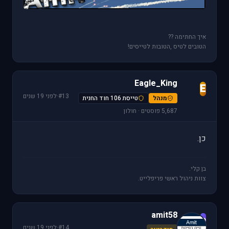
איך החתימה ??
הטובים לטיס ,הטובות לטייסים!
Eagle_King
E
#13
·
לפני 19 שנים
מנהל
טייסת 106 חוד החנית
5,687 פוסטים · חולון
כן.
בן קלי.
צוות ניהול ראשי פריפלייט.
amit58
a
#14
·
לפני 19 שנים