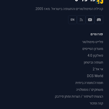
קהילת הסימולטורים והתעופה בישראל. מאז 2005.
EN
פורומים
פלייט סימולטור
מועדון הטייסים
פאלקון 4.0
תעופה וביטחון
אי אל 2
DCS World
חומרה/חומרה ביתית
משחקים / נוסטלגיה
הצעות לשיפור / הערות ומתן פידבק
קנה ומכור