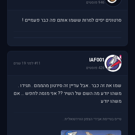
946 פוסטים
סרטונים יפים למרות ששמו אותם פה כבר פעמיים !
I
IAF001
#11
·
לפני 19 שנים
426 פוסטים
שמו את זה כבר . אבל עדיין זה סירטון מהממם . תגידו .
משהו יודע מה השם של השיר ?? אני מנסה לחפש ... אם
משהו יודע
טייס בטייסת אבירי הצפון הווירטואלית .