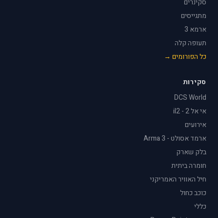
סקינרים
מתגייסים
ארמא 3
תעופה קלה
כל הפורומים →
סקירות
DCS World
אי אל 2 - il2
אירועים
ארמד אסולט - Arma 3
בלק שארק
חומרה ביתית
חיל האוויר האמריקני
כוכב כחול
כללי