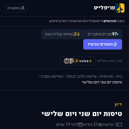
פריפלייט
התחברות
כתבות
פורומים
טייסות
גלריה
סרטונים
הורדות
ויקי
חיפוש
97
חברים מחוברים
2
בשיחה קולית כעת
הצטרפו עכשיו
חדרי שיחה פעילים:
voice
A
I
2
בית
פורומים
טייסת הלהב הכחול - הטייסת נסגרה
טיסות יום שני ויום שלישי
דיון
טיסות יום שני ויום שלישי
3 הודעות
31 צפיות
לפני 19 שנים