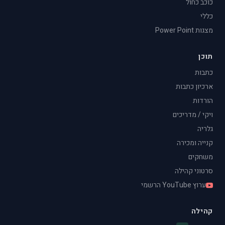
כוכב כחול
כללי
מצגות Power Point
תוכן
כתבות
ארכיון כתבות
הורדות
ויקי / מדריכים
גלריה
קנייה ומכירה
משחקים
סרטוני קהילה
ערוץ YouTube הרשמי
קהילה