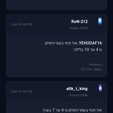
R
RoN-212
#2
·
לפני 19 שנים
2,879 פוסטים
YEHUDAF16
, אני פנוי בשני הימים.
מ 4 עד 10 בלילה.
רון אטיאס.
🙂
תשאף - תגיע
a
afik_t_king
#3
·
לפני 19 שנים
5,846 פוסטים
אני פנוי בשתי הימים מ-4 עד 7 בערך