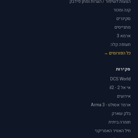
הצעות לשיפור / הערות ומתן פידבק
קנה ומכור
סקינרים
מתגייסים
ארמא 3
תעופה קלה
כל הפורומים →
סקירות
DCS World
אי אל 2 - il2
אירועים
ארמד אסולט - Arma 3
בלק שארק
חומרה ביתית
חיל האוויר האמריקני