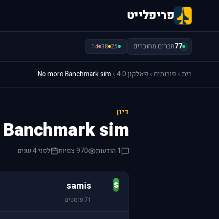
פריפלייט
77
חברים מחוברים
14
38
25
בית
פורומים
פאלקון 4.0
No more Banchmark sim
דיון
 Banchmark sim
1 הודעות
970 צפיות
לפני 4 שנים
s
samis
71 פוסטים