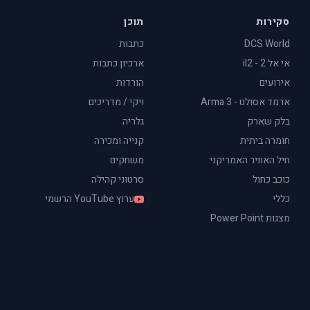
סקירות
תוכן
DCS World
כתבות
אי אל 2 - il2
ארכיון כתבות
אירועים
הורדות
ארמד אסולט - Arma 3
ויקי / מדריכים
בלק שארק
גלריה
חומרה ביתית
קנייה ומכירה
חיל האוויר האמריקני
משחקים
כוכב כחול
סרטוני קהילה
כללי
ערוץ YouTube הרשמי
מצגות Power Point