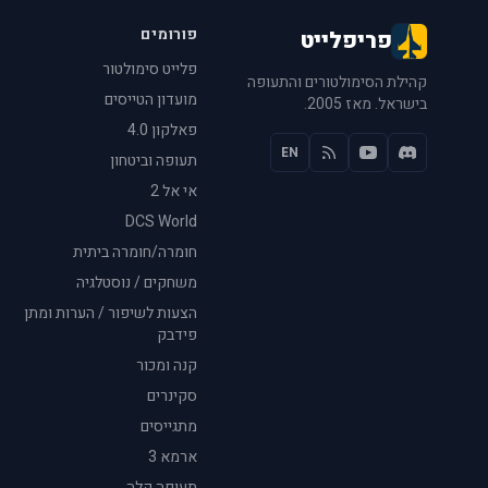
פורומים
פריפלייט
פלייט סימולטור
קהילת הסימולטורים והתעופה
מועדון הטייסים
בישראל. מאז 2005.
פאלקון 4.0
EN
תעופה וביטחון
אי אל 2
DCS World
חומרה/חומרה ביתית
משחקים / נוסטלגיה
הצעות לשיפור / הערות ומתן
פידבק
קנה ומכור
סקינרים
מתגייסים
ארמא 3
תעופה קלה