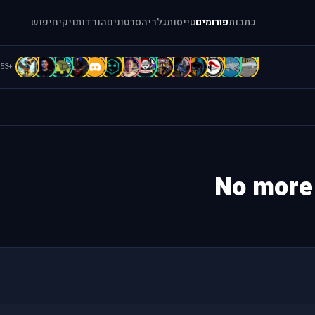
כתבות
פורומים
טייסות
גלריה
סרטונים
הורדות
ויקי
חיפוש
C
C
C
b
B
B
B
b
b
A
A
A
a
[
+53
No more