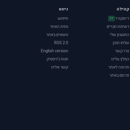
קהילה
ניווט
דיסקורד
חיפוש
77
רשימת חברים
מפת האתר
החשבון שלי
נושאים באתר
שלחו תוכן
RSS 2.0
צרו קשר
English version
המלץ עלינו
חנות ג'ויסטיק
תרומה לאתר
קשר אלינו
פרסם באתר