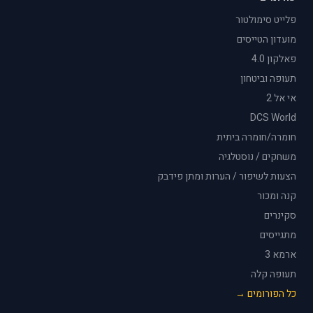
פלייט סימולטור
מועדון הטייסים
פאלקון 4.0
תעופה וביטחון
אי אל 2
DCS World
חומרה/חומרה ביתית
משחקים / נוסטלגיה
הצעות לשיפור / הערות ומתן פידבק
קנה ומכור
סקינרים
מתגייסים
ארמא 3
תעופה קלה
כל הפורומים →