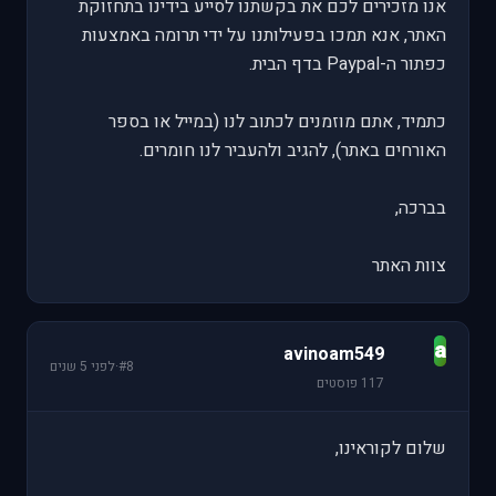
אנו מזכירים לכם את בקשתנו לסייע בידינו בתחזוקת
האתר, אנא תמכו בפעילותנו על ידי תרומה באמצעות
כפתור ה-Paypal בדף הבית.
כתמיד, אתם מוזמנים לכתוב לנו (במייל או בספר
האורחים באתר), להגיב ולהעביר לנו חומרים.
בברכה,
צוות האתר
a
avinoam549
#8
·
לפני 5 שנים
117 פוסטים
שלום לקוראינו,