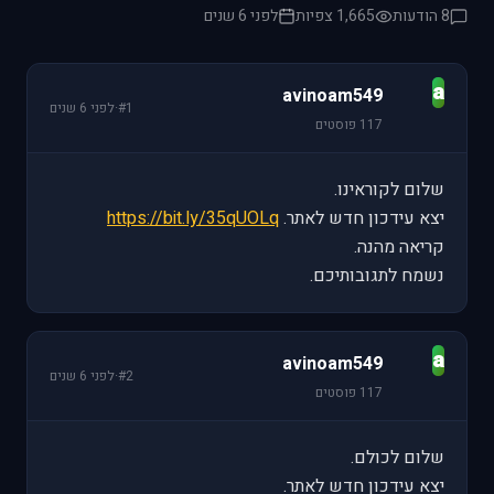
8 הודעות
1,665 צפיות
לפני 6 שנים
a
avinoam549
#1
·
לפני 6 שנים
117 פוסטים
שלום לקוראינו.
יצא עידכון חדש לאתר.
https://bit.ly/35qUOLq
קריאה מהנה.
נשמח לתגובותיכם.
a
avinoam549
#2
·
לפני 6 שנים
117 פוסטים
שלום לכולם.
יצא עידכון חדש לאתר.