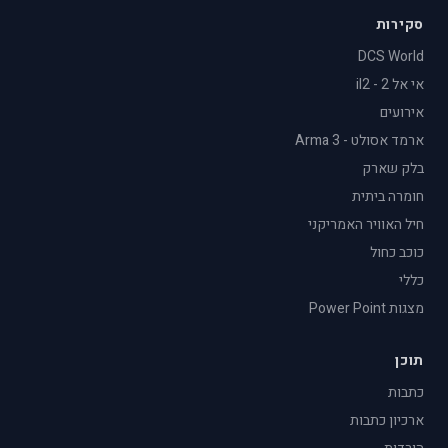
סקירות
DCS World
אי אל 2 - il2
אירועים
ארמד אסולט - Arma 3
בלק שארק
חומרה ביתית
חיל האוויר האמריקני
כוכב כחול
כללי
מצגות Power Point
תוכן
כתבות
ארכיון כתבות