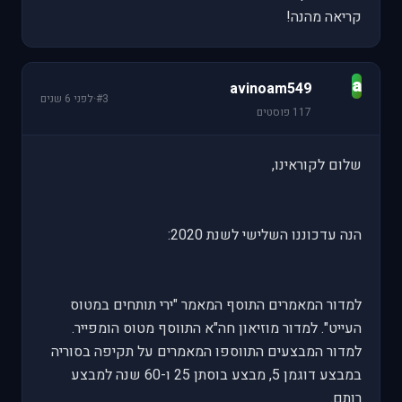
קריאה מהנה!
a
avinoam549
#3
·
לפני 6 שנים
117 פוסטים
שלום לקוראינו,
הנה עדכוננו השלישי לשנת 2020:
למדור המאמרים התוסף המאמר "ירי תותחים במטוס
העייט". למדור מוזיאון חה"א התווסף מטוס הומפייר.
למדור המבצעים התווספו המאמרים על תקיפה בסוריה
במבצע דוגמן 5, מבצע בוסתן 25 ו-60 שנה למבצע
רותם.