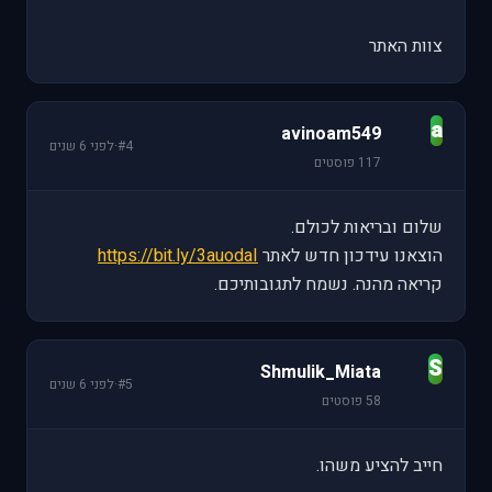
צוות האתר
a
avinoam549
#4
·
לפני 6 שנים
117 פוסטים
שלום ובריאות לכולם.
הוצאנו עידכון חדש לאתר
https://bit.ly/3auodaI
קריאה מהנה. נשמח לתגובותיכם.
S
Shmulik_Miata
#5
·
לפני 6 שנים
58 פוסטים
חייב להציע משהו.