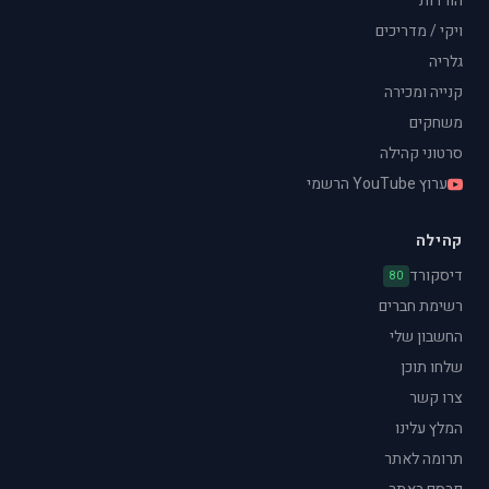
הורדות
ויקי / מדריכים
גלריה
קנייה ומכירה
משחקים
סרטוני קהילה
ערוץ YouTube הרשמי
קהילה
דיסקורד
80
רשימת חברים
החשבון שלי
שלחו תוכן
צרו קשר
המלץ עלינו
תרומה לאתר