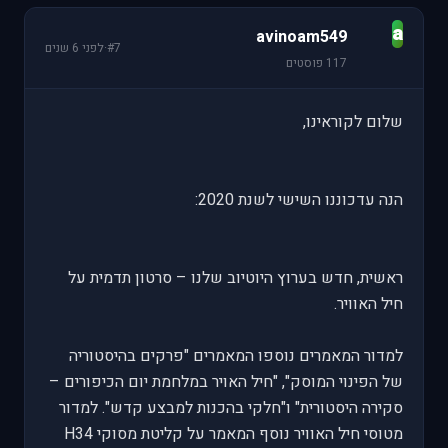
a
avinoam549
#7
·
לפני 6 שנים
117 פוסטים
שלום לקוראינו,
הנה עדכוננו השישי לשנת 2020:
ראשית, חדש בערוץ היוטיוב שלנו – סרטון תדמית על
חיל האוויר.
למדור המאמרים נוספו המאמרים "פרקים בהיסטוריה
של הפינוי המוסק", "חיל האויר במלחמת יום הכיפורים –
סקירה היסטורית" ו"חלקי בהכנות למבצע קדש". למדור
מטוסי חיל האוויר נוסף המאמר על קליטת מסוקי H34