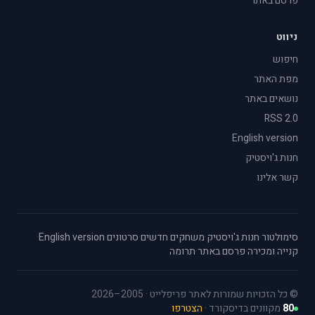
פרסם באתר
ניווט
חיפוש
מפת האתר
נושאים באתר
RSS 2.0
English version
חנות ג'ויסטיק
קשר אלינו
סימולטור
·
חנות ג'ויסטיק
·
משחקים חדשים
·
סרטונים
·
English version
·
קנייה ומכירה
·
פרסם באתר
·
תרומה
© כל הזכויות שמורות לאתר פריפלייט · 2005–2026
80
מקוונים בדיסקורד ·
הצטרפו