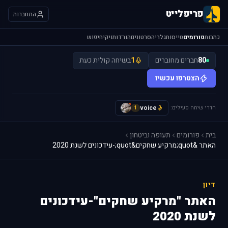
פריפלייט
התחברות
כתבות
פורומים
טייסות
גלריה
סרטונים
הורדות
ויקי
חיפוש
80
חברים מחוברים
1
בשיחה קולית כעת
הצטרפו עכשיו
חדרי שיחה פעילים:
voice
A
1
בית
פורומים
תעופה וביטחון
האתר &quot;מרקיע שחקים&quot;-עידכונים לשנת 2020
דיון
האתר "מרקיע שחקים"-עידכונים
לשנת 2020