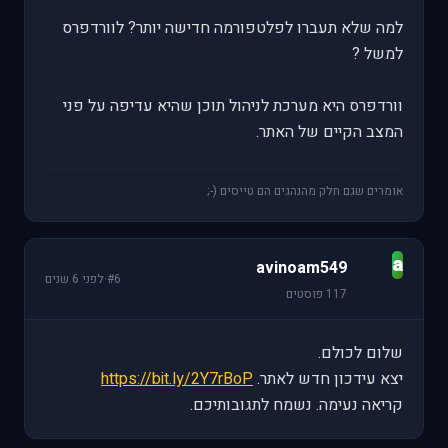
למה שלא תעברו לפלטפורמה חדישה יותר? לוורדפרס
למשל ?
וורדפרס היא מערכת לניהול תוכן שהיא עדיפה על פני
המצב הקיים של האתר.
אומרים שגם חלק מהנהגים הם טייסים (-;
a
avinoam549
#6
·
לפני 6 שנים
117 פוסטים
שלום לכולם.
יצא עידכון חדש לאתר.
https://bit.ly/2Y7rBoP
קריאה נעימה. נשמח לתגובותיכם.