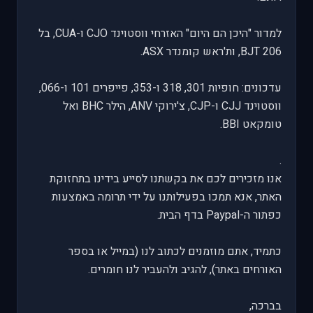
למדור "היכן הם היום" האזרחי ווסטוינד CJO ו-CUA, בל
206 BJT, ות'ראש קומנדר ASX.
עדכונים: חופיות 301, 318 ו-353, פייפרים 101 ו-066,
ווסטוינד CJJ ו-CJP, צ'ירוקי ANV, הילר BHC ואל
טומקאט BBI.
.
אנו מזכירים לכם את בקשתנו לסייע בידינו בתחזוקת
האתר, אנא תמכו בפעילותנו על ידי תרומה באמצעות
כפתור ה-Paypal בדף הבית.
כתמיד, אתם מוזמנים לכתוב לנו (במייל או בספר
האורחים באתר), להגיב ולהעביר לנו חומרים.
בברכה,