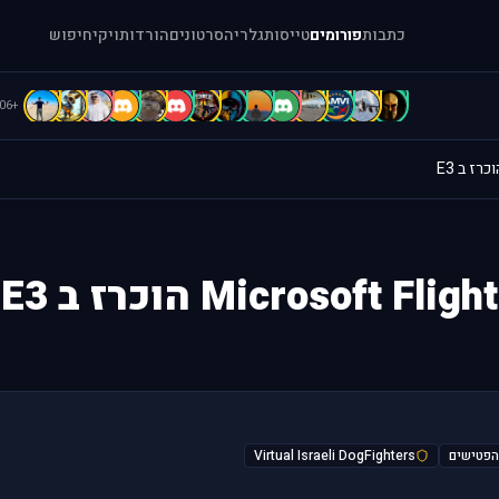
כתבות
פורומים
טייסות
גלריה
סרטונים
הורדות
ויקי
חיפוש
d
C
c
B
B
b
b
A
A
a
[
[
[
=
+106
Microsoft  הוכרז ב E3
Virtual Israeli DogFighters