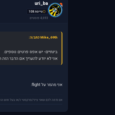
uri_ba
u
טייסת 108
4,693 פוסטים
Mike_69th כתב/ה:
בינתיים- יש אפס פרטים נוספים.
אני לא יודע להעריך אם הדבר הזה הוא רק עוד Microsoft Flight מלוטש, 
אני מהמר על flight.
אם נדמה לכם שאני ציני/סרקסטי ו/או בעל חוש הומ