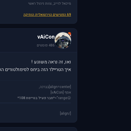
מיכאל לוייב, צוות ניהול ראשי
69 הפטישים הוירטואלית הותיקה
v
vAiCon
486 פוסטים
ואו, זה נראה משוגע !
איך הטריילר הזה ביחס לסימולטורים הע
[align=center]בברכה,
אסף [vAiCon]
😮
range">
*חבר פעיל בטייסת 108*
[/align]