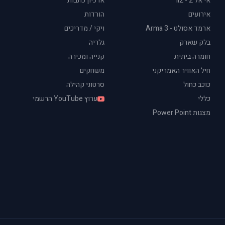
אי אל 2 - il2
ארכיון כתבות
אירועים
הורדות
ארמד אסולט - Arma 3
ויקי / מדריכים
בלק שארק
גלריה
חומרה ביתית
קנייה ומכירה
חיל האוויר האמריקני
משחקים
כוכב כחול
סרטוני קהילה
כללי
ערוץ YouTube הרשמי
מצגות Power Point