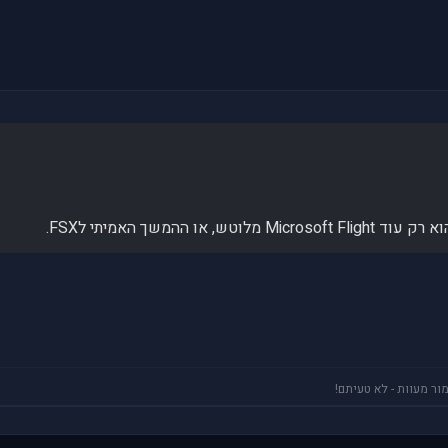
או ההמשך האמיתי לFSX.
ור מעוות - לא טעיתם!