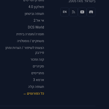
מועדון הטייסים
בישראל. מאז 2005.
פאלקון 4.0
EN
תעופה וביטחון
אי אל 2
DCS World
חומרה/חומרה ביתית
משחקים / נוסטלגיה
הצעות לשיפור / הערות ומתן
פידבק
קנה ומכור
סקינרים
מתגייסים
ארמא 3
תעופה קלה
כל הפורומים →