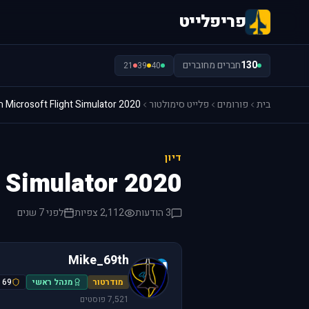
פריפלייט
130
חברים מחוברים
21
39
40
בית
פורומים
פלייט סימולטור
Microsoft Flight Simulator 2020 הוכרז ב E3
דיון
Flight Simulator 2020
3 הודעות
2,112 צפיות
לפני 7 שנים
Mike_69th
M
מודרטור
מנהל ראשי
69 הפטישים
7,521 פוסטים