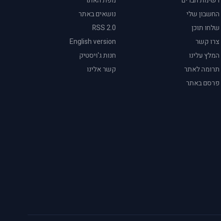
רשימת חברים
מפת האתר
החשבון שלי
נושאים באתר
שלחו תוכן
RSS 2.0
צרו קשר
English version
המלץ עלינו
חנות ג'ויסטיק
תרומה לאתר
קשר אלינו
פרסם באתר