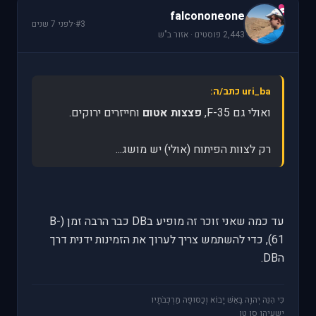
f
falcononeone
#3
·
לפני 7 שנים
2,443 פוסטים · אזור ב"ש
uri_ba כתב/ה:
ואולי גם F-35,
פצצות אטום
וחייזרים ירוקים.
רק לצוות הפיתוח (אולי) יש מושג...
עד כמה שאני זוכר זה מופיע בDB כבר הרבה זמן (B-
61), כדי להשתמש צריך לערוך את הזמינות ידנית דרך
הDB.
כִּי הִנֵּה יְהוָה בָּאֵשׁ יָבוֹא וְכַסּוּפָה מַרְכְּבֹתָיו
ישעיהו סו טו