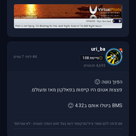
uri_ba
u
#4
·
לפני 7 שנים
טייסת 108
4,693 פוסטים
🙂
הפוך גוטה
פצצות אטום היו קיימות בפאלקון מאז ומעולם.
🙂
BMS ביטלו אותם ב4.32
אם נדמה לכם שאני ציני/סרקסטי ו/או בעל חוש הומור מעוות - לא טעיתם!