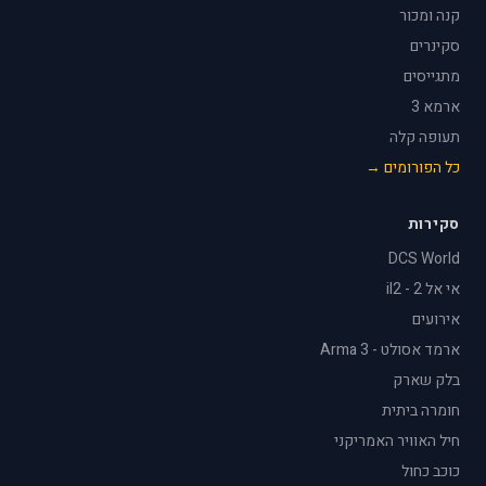
קנה ומכור
סקינרים
מתגייסים
ארמא 3
תעופה קלה
כל הפורומים →
סקירות
DCS World
אי אל 2 - il2
אירועים
ארמד אסולט - Arma 3
בלק שארק
חומרה ביתית
חיל האוויר האמריקני
כוכב כחול