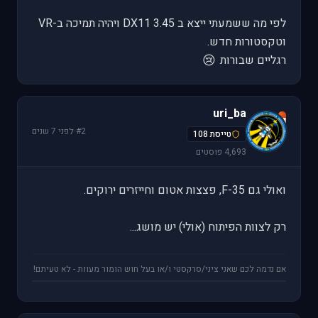
לפי מה ששמעתי ייצא ב 3.45 DX11 ויהיה תמיכה ב-VR
וטקסטורות חדש.
😢
רגליים שבורות
uri_ba
u
#2
·
לפני 7 שנים
טייסת 108
4,693 פוסטים
ואולי גם F-35, פצצות אטום וחייזרים ירוקים.
רק לצוות הפיתוח (אולי) יש מושג...
אם נדמה לכם שאני ציני/סרקסטי ו/או בעל חוש הומור מעוות - לא טעיתם!