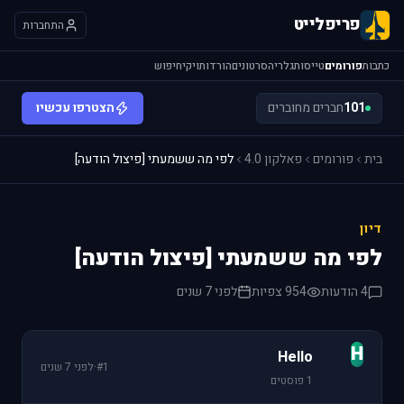
פריפלייט
התחברות
כתבות
פורומים
טייסות
גלריה
סרטונים
הורדות
ויקי
חיפוש
101
חברים מחוברים
הצטרפו עכשיו
בית
פורומים
פאלקון 4.0
לפי מה ששמעתי [פיצול הודעה]
דיון
לפי מה ששמעתי [פיצול הודעה]
4 הודעות
954 צפיות
לפני 7 שנים
H
Hello
#1
·
לפני 7 שנים
1 פוסטים