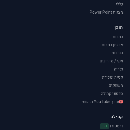
כללי
מצגות Power Point
תוכן
כתבות
ארכיון כתבות
הורדות
ויקי / מדריכים
גלריה
קנייה ומכירה
משחקים
סרטוני קהילה
ערוץ YouTube הרשמי
קהילה
דיסקורד
101