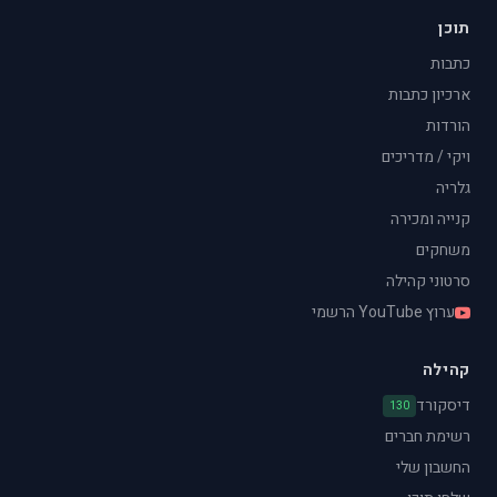
תוכן
כתבות
ארכיון כתבות
הורדות
ויקי / מדריכים
גלריה
קנייה ומכירה
משחקים
סרטוני קהילה
ערוץ YouTube הרשמי
קהילה
דיסקורד
130
רשימת חברים
החשבון שלי