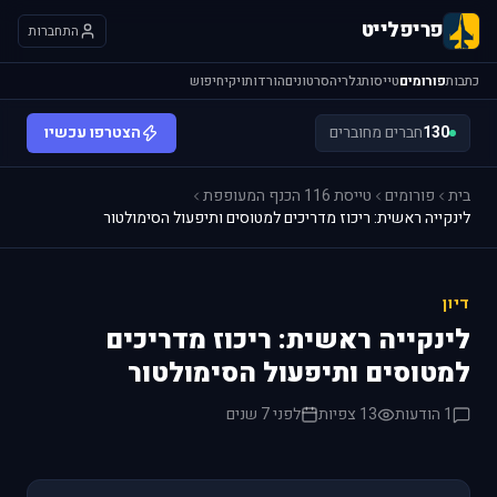
פריפלייט
התחברות
כתבות
פורומים
טייסות
גלריה
סרטונים
הורדות
ויקי
חיפוש
130
חברים מחוברים
הצטרפו עכשיו
בית
פורומים
טייסת 116 הכנף המעופפת
לינקייה ראשית: ריכוז מדריכים למטוסים ותיפעול הסימולטור
דיון
לינקייה ראשית: ריכוז מדריכים
למטוסים ותיפעול הסימולטור
1 הודעות
13 צפיות
לפני 7 שנים