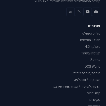
קהילת הסימולטורים והתעופה בישראל. מאז 2005.
EN
פורומים
פלייט סימולטור
מועדון הטייסים
פאלקון 4.0
תעופה וביטחון
אי אל 2
DCS World
חומרה/חומרה ביתית
משחקים / נוסטלגיה
הצעות לשיפור / הערות ומתן פידבק
קנה ומכור
סקינרים