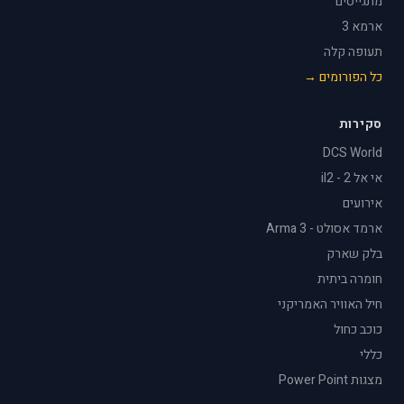
מתגייסים
ארמא 3
תעופה קלה
כל הפורומים →
סקירות
DCS World
אי אל 2 - il2
אירועים
ארמד אסולט - Arma 3
בלק שארק
חומרה ביתית
חיל האוויר האמריקני
כוכב כחול
כללי
מצגות Power Point