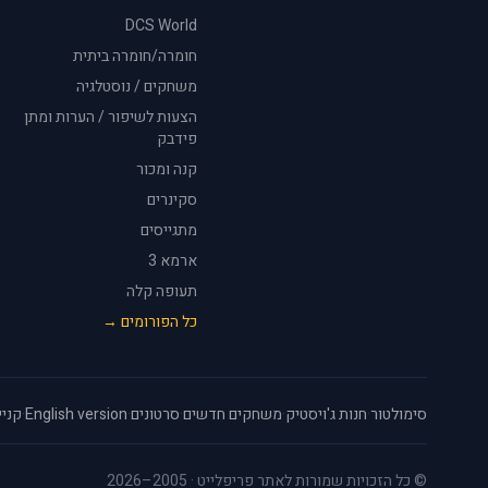
DCS World
חומרה/חומרה ביתית
משחקים / נוסטלגיה
הצעות לשיפור / הערות ומתן
פידבק
קנה ומכור
סקינרים
מתגייסים
ארמא 3
תעופה קלה
כל הפורומים →
סימולטור
·
חנות ג'ויסטיק
·
משחקים חדשים
·
סרטונים
·
English version
·
קניי
© כל הזכויות שמורות לאתר פריפלייט · 2005–2026