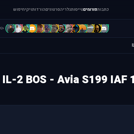
כתבות
פורומים
טייסות
גלריה
סרטונים
הורדות
ויקי
חיפוש
C
c
C
B
B
B
B
b
A
A
A
[
=
.
+92
I
IL-2 BOS - Avia S199 IAF 