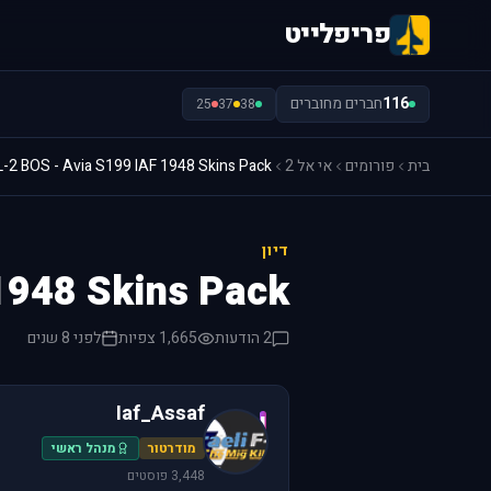
פריפלייט
116
חברים מחוברים
25
37
38
בית
פורומים
אי אל 2
L-2 BOS - Avia S199 IAF 1948 Skins Pack
דיון
1948 Skins Pack
2 הודעות
1,665 צפיות
לפני 8 שנים
Iaf_Assaf
I
מודרטור
מנהל ראשי
3,448 פוסטים