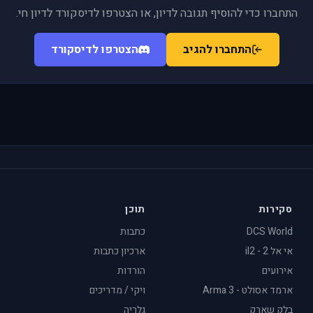
התחברו כדי להוסיף תגובה לדיון, או הצטרפו לדיסקורד לדיון חי.
התחברו להגיב
הצטרפו לדיסקורד
סקירות
תוכן
DCS World
כתבות
אי אל 2 - il2
ארכיון כתבות
אירועים
הורדות
ארמד אסולט - Arma 3
ויקי / מדריכים
בלק שארק
גלריה