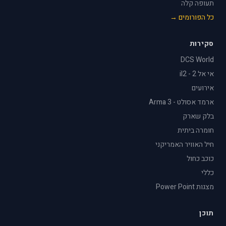
תעופה קלה
כל הפורומים →
סקירות
DCS World
אי אל 2 - il2
אירועים
ארמד אסולט - Arma 3
בלק שארק
חומרה ביתית
חיל האוויר האמריקני
כוכב כחול
כללי
מצגות Power Point
תוכן