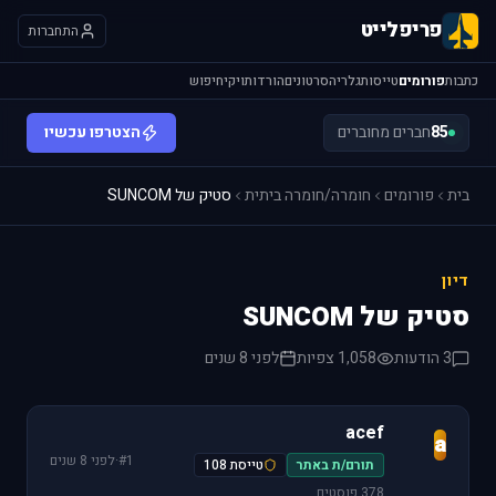
פריפלייט
התחברות
כתבות
פורומים
טייסות
גלריה
סרטונים
הורדות
ויקי
חיפוש
85
חברים מחוברים
הצטרפו עכשיו
בית
פורומים
חומרה/חומרה ביתית
סטיק של SUNCOM
דיון
סטיק של SUNCOM
3 הודעות
1,058 צפיות
לפני 8 שנים
acef
a
#1
·
לפני 8 שנים
תורם/ת באתר
טייסת 108
378 פוסטים