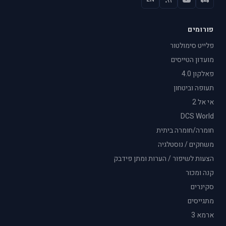
פורומים
פלייט סימולטור
מועדון הטייסים
פאלקון 4.0
תעופה וביטחון
אי אל 2
DCS World
חומרה/חומרה ביתית
משחקים / נוסטלגיה
הצעות לשיפור / הערות ומתן פידבק
קנה ומכור
סקינרים
מתגייסים
ארמא 3