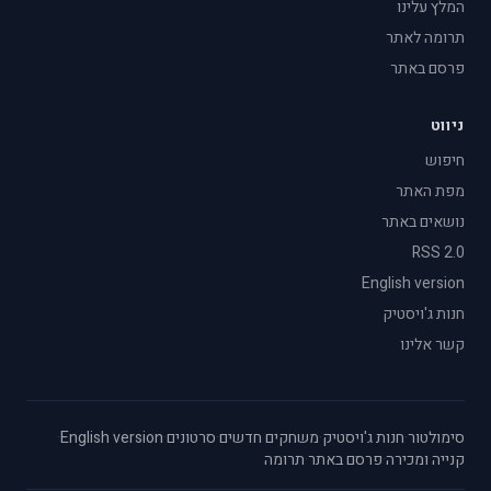
המלץ עלינו
תרומה לאתר
פרסם באתר
ניווט
חיפוש
מפת האתר
נושאים באתר
RSS 2.0
English version
חנות ג'ויסטיק
קשר אלינו
סימולטור
·
חנות ג'ויסטיק
·
משחקים חדשים
·
סרטונים
·
English version
·
קנייה ומכירה
·
פרסם באתר
·
תרומה