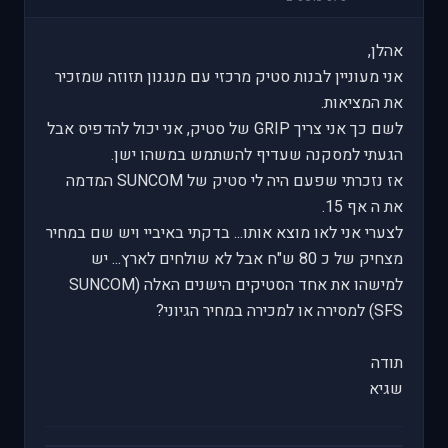
אהלן,
אני מעוניין לבנות סטיק מרכזי עם מנגנון תזוזה שמזכיר
את המציאות.
לשם כך אני צריך GRIP של סטיק, אני יכול להדפיס אבל
הגעתי למסקנה שעדיף להשתמש במשהו ישן.
אז נזכרתי שפעם היה לי סטיק של SUNCOM המדמה
את ה אף 15.
לצערי אני לאו מוצא אותו... בדקתי באיביי ויש שם במחיר
מצחיק של כ 80 ש"ח אבל לא שולחים לארץ... יש
למישהו את אחד הסטיקים הישנים האלה (SUNCOM
SFS) למסירה או למכירה במחיר הגיוני?
תודה
שגיא