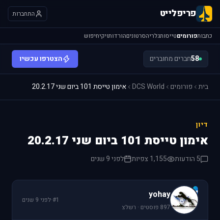
פריפלייט
התחברות
כתבות
פורומים
טייסות
גלריה
סרטונים
הורדות
ויקי
חיפוש
58
חברים מחוברים
הצטרפו עכשיו
בית
פורומים
DCS World
אימון טייסת 101 ביום שני 20.2.17
דיון
אימון טייסת 101 ביום שני 20.2.17
5 הודעות
1,155 צפיות
לפני 9 שנים
y
yohay
#1
·
לפני 9 שנים
897 פוסטים · רשלצ