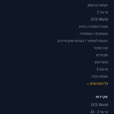
תעופה וביטחון
אי אל 2
DCS World
חומרה/חומרה ביתית
משחקים / נוסטלגיה
הצעות לשיפור / הערות ומתן פידבק
קנה ומכור
סקינרים
מתגייסים
ארמא 3
תעופה קלה
כל הפורומים →
סקירות
DCS World
אי אל 2 - il2