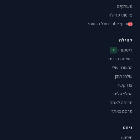
משחקים
סרטוני קהילה
ערוץ YouTube הרשמי
קהילה
דיסקורד
58
רשימת חברים
החשבון שלי
שלחו תוכן
צרו קשר
המלץ עלינו
תרומה לאתר
פרסם באתר
ניווט
חיפוש