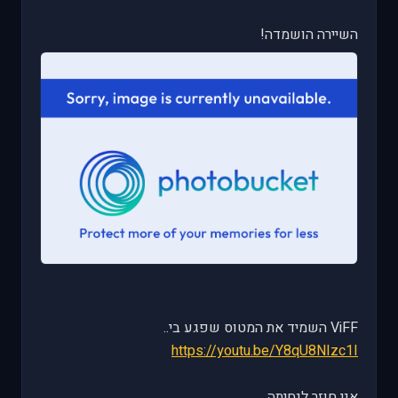
השיירה הושמדה!
ViFF השמיד את המטוס שפגע בי..
https://youtu.be/Y8qU8NIzc1I
אני חוזר לנחיתה