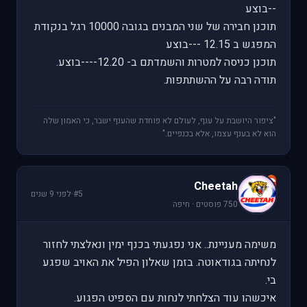
--בוצע
תוכנן חבירה של שני המבנים בגובה 10000 רגל בנקודת
המפגש ב 12.15 ---בוצע
תוכנן כניסה למטרות והשמדתם ב- 12.20----בוצע.
תודה רבה על ההשתתפות.
"ציפור היושבת על ענף, לעולם לא פוחדת שהענף ישבר, כי האמון שלה
הוא לא בענף עצמו, אלא בכנפיים."
C
Cheetah
#5
·
לפני 9 שנים
750 פוסטים · חיפה
משימה מעניינת.. אני נפגעתי בכנף ימין ונאלצתי לחזור
לנחיתה בגודאוטה. בזמן שאלון הפיל את האויב שפגע
בי.
איכשהו עוד הצלחתי לנחות עם הספיט הפגוע.