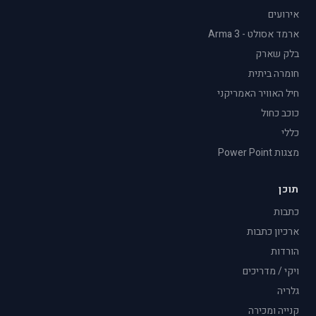
אירועים
ארמד אסולט - Arma 3
בלק שארק
חומרה ביתית
חיל האוויר האמריקני
כוכב כחול
כללי
מצגות Power Point
תוכן
כתבות
ארכיון כתבות
הורדות
ויקי / מדריכים
גלריה
קנייה ומכירה