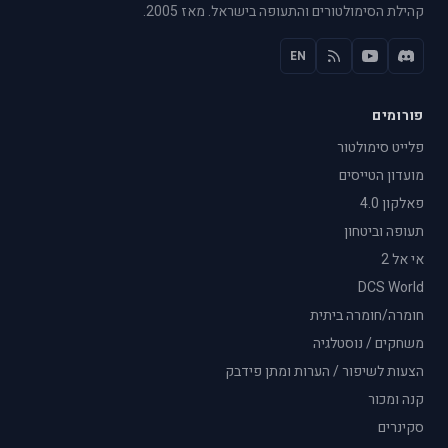
קהילת הסימולטורים והתעופה בישראל. מאז 2005.
EN
פורומים
פלייט סימולטור
מועדון הטייסים
פאלקון 4.0
תעופה וביטחון
אי אל 2
DCS World
חומרה/חומרה ביתית
משחקים / נוסטלגיה
הצעות לשיפור / הערות ומתן פידבק
קנה ומכור
סקינרים