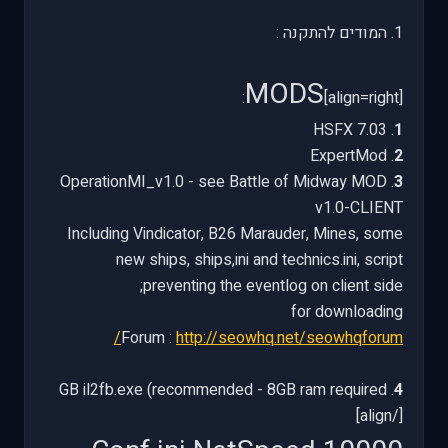
1. המודים להתקנה :
MODS
:
[align=right]
. HSFX 7.03
1
. ExpertMod
2
. OperationMI_v1.0 - see Battle of Midway MOD
3
v1.0-CLIENT
Including Vindicator, B26 Marauder, Mines, some
new ships, ships,ini and technics.ini, script
preventing the eventlog on client side;
for downloading
Forum :
http://seowhq.net/seowhqforum/
. GB il2fb.exe (recommended - 8GB ram required
4
[/align]