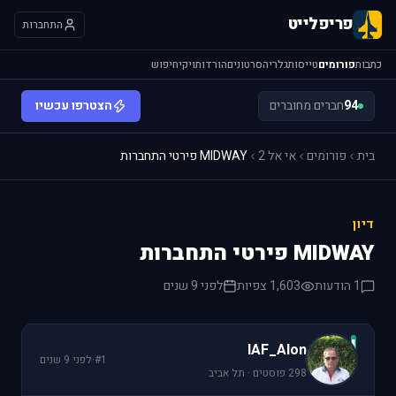
פריפלייט
התחברות
כתבות
פורומים
טייסות
גלריה
סרטונים
הורדות
ויקי
חיפוש
94
חברים מחוברים
הצטרפו עכשיו
בית
פורומים
אי אל 2
MIDWAY פירטי התחברות
דיון
MIDWAY פירטי התחברות
1 הודעות
1,603 צפיות
לפני 9 שנים
I
IAF_Alon
#1
·
לפני 9 שנים
298 פוסטים · תל אביב