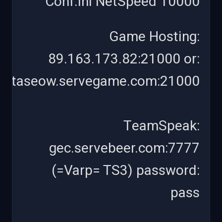
Conf.ini NetSpeed 10000
Game Hosting:
89.163.173.82:21000 or:
itaseow.servegame.com:21000
TeamSpeak:
gec.servebeer.com:7777
(=Varp= TS3) password:
pass