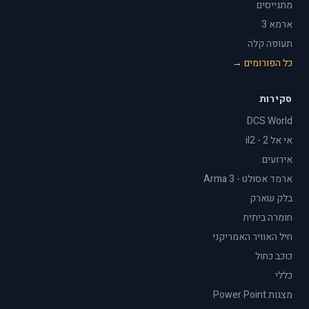
מתגייסים
ארמא 3
תעופה קלה
כל הפורומים →
סקירות
DCS World
אי אל 2 - il2
אירועים
ארמד אסולט - Arma 3
בלק שארק
חומרה ביתית
חיל האוויר האמריקני
כוכב כחול
כללי
מצגות Power Point