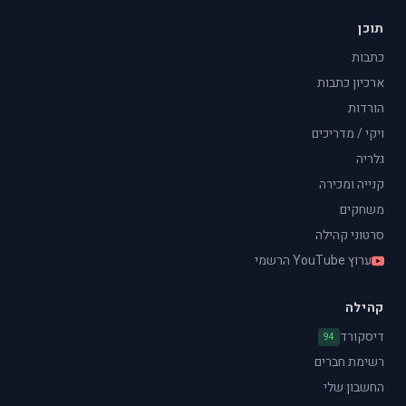
תוכן
כתבות
ארכיון כתבות
הורדות
ויקי / מדריכים
גלריה
קנייה ומכירה
משחקים
סרטוני קהילה
ערוץ YouTube הרשמי
קהילה
דיסקורד
94
רשימת חברים
החשבון שלי