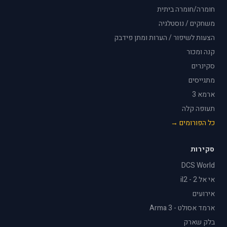
חומרה/חומרה ביתית
משחקים / נוסטלגיה
הצעות לשיפור / הערות ומתן פידבק
קנה ומכור
סקינרים
מתגייסים
ארמא 3
תעופה קלה
כל הפורומים →
סקירות
DCS World
אי אל 2 - il2
אירועים
ארמד אסולט - Arma 3
בלק שארק