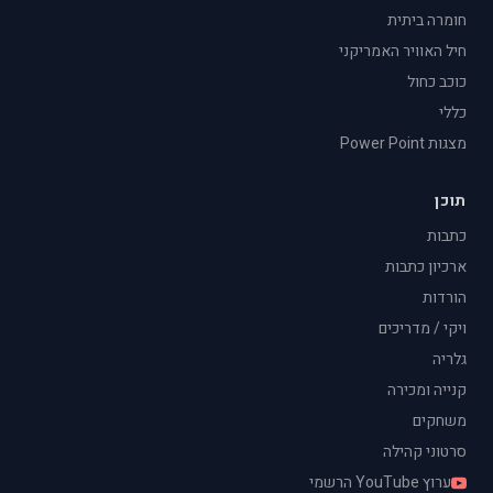
חומרה ביתית
חיל האוויר האמריקני
כוכב כחול
כללי
מצגות Power Point
תוכן
כתבות
ארכיון כתבות
הורדות
ויקי / מדריכים
גלריה
קנייה ומכירה
משחקים
סרטוני קהילה
ערוץ YouTube הרשמי