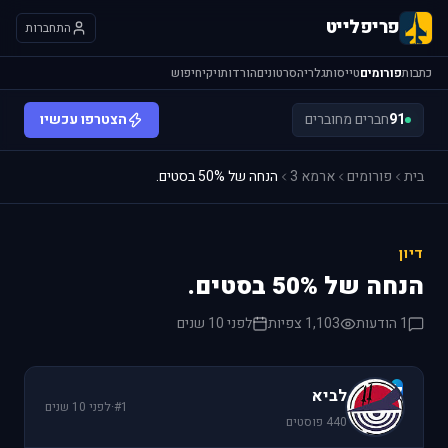
פריפלייט
התחברות
כתבות
פורומים
טייסות
גלריה
סרטונים
הורדות
ויקי
חיפוש
91
חברים מחוברים
הצטרפו עכשיו
בית
פורומים
ארמא 3
הנחה של 50% בסטים.
דיון
הנחה של 50% בסטים.
1 הודעות
1,103 צפיות
לפני 10 שנים
ל
לביא
#1
·
לפני 10 שנים
440 פוסטים