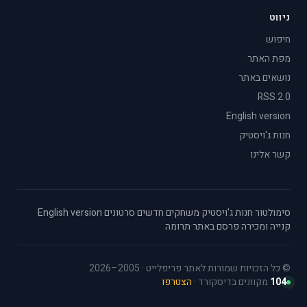
ניווט
חיפוש
מפת האתר
נושאים באתר
RSS 2.0
English version
חנות ג'ויסטיק
קשר אלינו
סימולטור
·
חנות ג'ויסטיק
·
משחקים חדשים
·
סרטונים
·
English version
·
קנייה ומכירה
·
פרסם באתר
·
תרומה
© כל הזכויות שמורות לאתר פריפלייט · 2005–2026
104
מקוונים בדיסקורד ·
הצטרפו