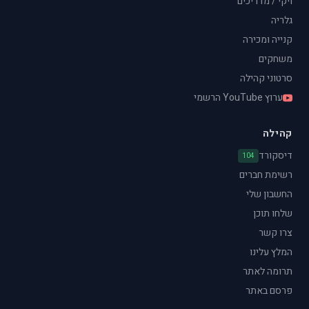
ויקי / מדריכים
גלריה
קנייה ומכירה
משחקים
סרטוני קהילה
ערוץ YouTube הרשמי
קהילה
דיסקורד
104
רשימת חברים
החשבון שלי
שלחו תוכן
צרו קשר
המלץ עלינו
תרומה לאתר
פרסם באתר