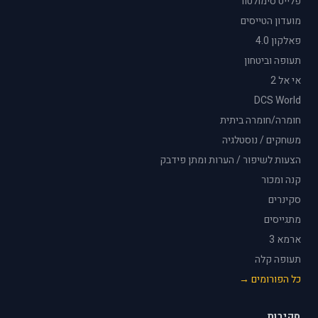
פלייט סימולטור
מועדון הטייסים
פאלקון 4.0
תעופה וביטחון
אי אל 2
DCS World
חומרה/חומרה ביתית
משחקים / נוסטלגיה
הצעות לשיפור / הערות ומתן פידבק
קנה ומכור
סקינרים
מתגייסים
ארמא 3
תעופה קלה
כל הפורומים →
סקירות