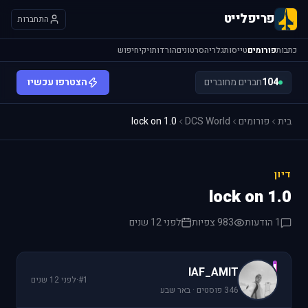
פריפלייט
התחברות
כתבות
פורומים
טייסות
גלריה
סרטונים
הורדות
ויקי
חיפוש
104
חברים מחוברים
הצטרפו עכשיו
בית
פורומים
DCS World
lock on 1.0
דיון
lock on 1.0
1 הודעות
983 צפיות
לפני 12 שנים
I
IAF_AMIT
#1
·
לפני 12 שנים
346 פוסטים · באר שבע