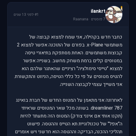
i
ilankrt
#1
·
לפני 13 שנים
7 פוסטים · Raanana
כחבר חדש בקהילה, אני שמח למצוא קבוצה של
משתמשי x-Plane. בפורם של התוכנה אפשר למצוא 2
קבוצות משתמשים. האחת מסתפקת בתיאורי טיסה
במטוסים קלים ברמת משחק מחשב. בשנייה אפשר
למצוא "טייסי סימולציה" רציניים שהאתגר שלהם הוא
להטיס מטוסים על פי כל כללי הטיסה, הניווט והתקשורת.
אני משייך עצמי לקבוצה השנייה.
לאחרונה אני מתאמן על המטוס החדש של חברת בואינג
787 dreamliner. בשונה מכל שאר המטוסים שראיתי
(תקנו אותי אם אינני צודק) המטוס הזה מתעתד להיות
ה"אפל" של טכנולוגיית תא הטייס וההטסה. פישוט
תהליכי ההכנה, הבדיקה וההטסה הוא חדשני ויש אומרים