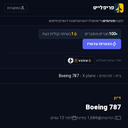
פריפלייט
התחברות
כתבות
פורומים
טייסות
גלריה
סרטונים
הורדות
ויקי
חיפוש
100
חברים מחוברים
1
בשיחה קולית כעת
הצטרפו עכשיו
חדרי שיחה פעילים:
voice
y
1
בית
פורומים
X-plane
Boeing 787
דיון
Boeing 787
2 הודעות
1,684 צפיות
לפני 13 שנים