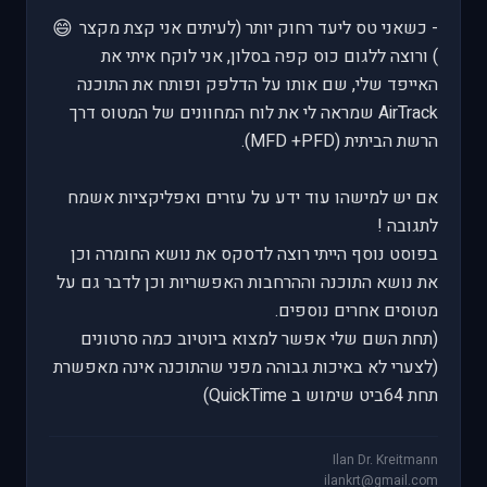
😄
- כשאני טס ליעד רחוק יותר (לעיתים אני קצת מקצר
) ורוצה ללגום כוס קפה בסלון, אני לוקח איתי את
האייפד שלי, שם אותו על הדלפק ופותח את התוכנה
AirTrack שמראה לי את לוח המחוונים של המטוס דרך
הרשת הביתית (MFD +PFD).
אם יש למישהו עוד ידע על עזרים ואפליקציות אשמח
לתגובה !
בפוסט נוסף הייתי רוצה לדסקס את נושא החומרה וכן
את נושא התוכנה וההרחבות האפשריות וכן לדבר גם על
מטוסים אחרים נוספים.
(תחת השם שלי אפשר למצוא ביוטיוב כמה סרטונים
(לצערי לא באיכות גבוהה מפני שהתוכנה אינה מאפשרת
תחת 64ביט שימוש ב QuickTime)
Ilan Dr. Kreitmann
ilankrt@gmail.com