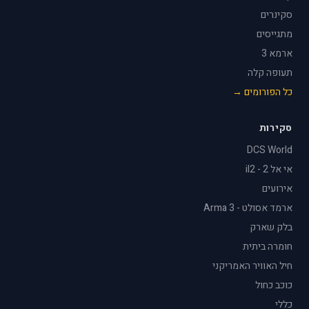
סקינרים
מתגייסים
ארמא 3
תעופה קלה
כל הפורומים →
סקירות
DCS World
אי אל 2 - il2
אירועים
ארמד אסולט - Arma 3
בלק שארק
חומרה ביתית
חיל האוויר האמריקני
כוכב כחול
כללי