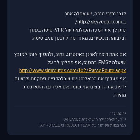
לגבי נתיבי טיסה, יש אחלה אתר
ב:http://skyvector.com/
נותן לך את המפה העולמית של VFR, טיסה בנמוך
ובגבוהה מכשירים. מאוד נוח לתכנון נתיב-טיסה.
אם אתה רוצה לארגן באינטרנט נתיב, ולהפוך אותו לקובץ
שיעלה לFMS במטוס, אני ממליץ לך על
http://www.simroutes.com/fb2/ParseRoute.aspx
אני מעדיף את הריאליסטיות שבלהדפיס פתקיות ולרשום
ידנית. את הקבצים אני שומר אם אני רוצה התארגנות
מהירה.
יהונתן פרי,
יו"ר XPIL-הקהילה הישראלית לX-PLANE
חבר בצוות הפיתוח של IXPT-ISRAEL XPROJECT TEAM