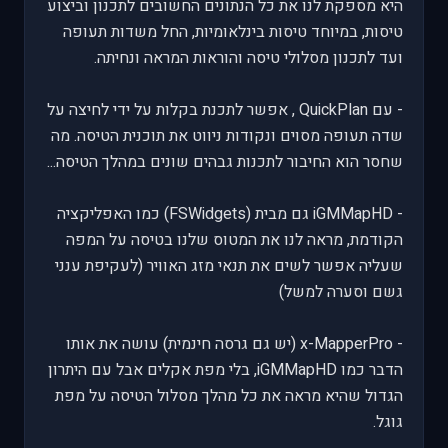
היא מספקת לנו את כל הנתונים החשובים לתכנון וביצוע
טיסות, במיוחד טיסות בינלאומיות, החל משדות תעופה
ועד לתכנון מסלולי טיסה והוראות המראה ונחיתה.
- עם QuickPlan , אפשר לתכנת בקלות על ידי לחיצה על
שדה תעופה מסוים ונקודות ניווט את תוכנית הטיסה. מה
שחסר הוא החיבור לתכנות גבהים שונים במהלך הטיסה...
- iGMMapHD גם מבית (FSWidgets) כמו האפליקציה
הקודמת, מראה לנו את המטוס שלנו בטיסה על המפה
שעליה אפשר לשים את תנאי מזג האוויר (לעקיפת ענני
גשם וסערה למשל)
- x-MapperPro (יש גם גרסה חינמית) עושה את אותו
הדבר כמו iGMMapHD, בלי מפת אקלים אבל עם היתרון
הגדול שהיא מראה את כל מהלך מסלול הטיסה על מפת
גוגל.