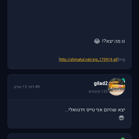
😂
נו מה יצא?!
http://shmatul.net/sig_170919.gif
[img[
g
gilad2
#9
·
לפני 13 שנים
125 פוסטים
יצא שהיום אני טייס וירטואלי....
😎