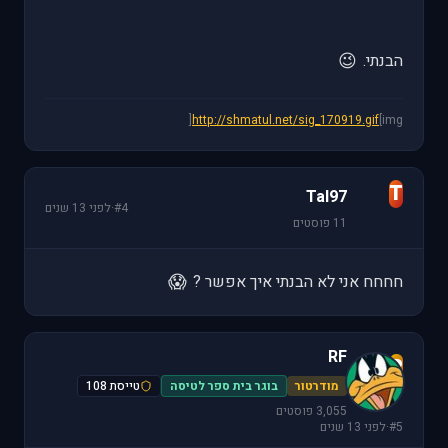
😉
הבנתי.
http://shmatul.net/sig_170919.gif
[img[
T
Tal97
#4
·
לפני 13 שנים
11 פוסטים
😱
חחחח אני לא הבנתי איך אפשר ?
RF
R
מודרטור
בוגר בית ספר לטיסה
טייסת 108
3,055 פוסטים
#5
·
לפני 13 שנים