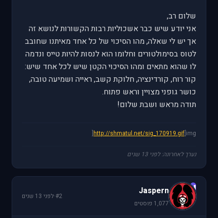
שלום רב,
אני יודע שיש כבר אשכוליות רבות הקשורות לנושא זה
אך יש לי שאלה, מהו הסיכוי של כל אחד מאיתנו שחובב
לטוס בסימולטורים וחלומו הוא לנסות להיות טייס ונדמה
לו שהוא מתאים ומהו הסיכוי הקטן שיש לכל אחד שיש:
קור רוח, קורדינציה, חלוקת קשב, ראייה ושמיעה טובה,
כושר גופני מצויין וראש פתוח.
תודה מראש ושבת שלום!
http://shmatul.net/sig_170919.gif
[img[
נערך לאחרונה: לפני 13 שנים
J
Jaspern
#2
·
לפני 13 שנים
1,077 פוסטים