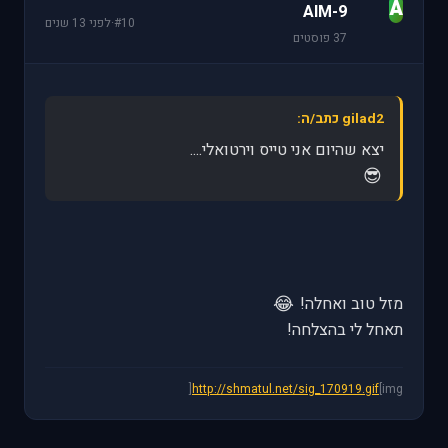
A
AIM-9
#10
·
לפני 13 שנים
37 פוסטים
gilad2 כתב/ה:
יצא שהיום אני טייס וירטואלי....
😎
😂
מזל טוב ואחלה!
תאחל לי בהצלחה!
http://shmatul.net/sig_170919.gif
[img[