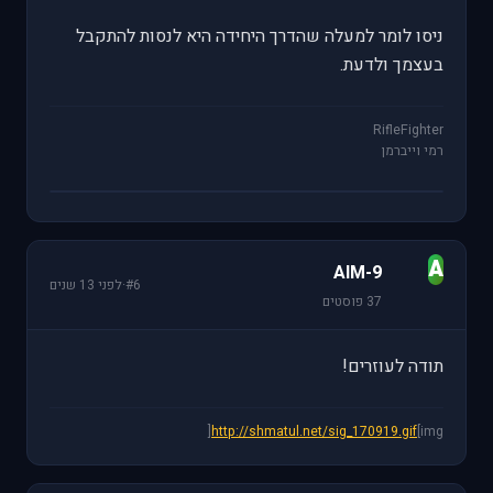
ניסו לומר למעלה שהדרך היחידה היא לנסות להתקבל
בעצמך ולדעת.
RifleFighter
רמי וייברמן
A
AIM-9
#6
·
לפני 13 שנים
37 פוסטים
תודה לעוזרים!
http://shmatul.net/sig_170919.gif
[img[