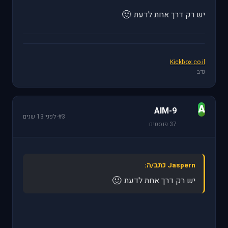
🙂
יש רק דרך אחת לדעת
Kickbox.co.il
נדב
A
AIM-9
#3
·
לפני 13 שנים
37 פוסטים
Jaspern כתב/ה:
🙂
יש רק דרך אחת לדעת