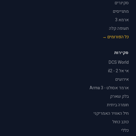
סקינרים
מתגייסים
ארמא 3
תעופה קלה
כל הפורומים →
סקירות
DCS World
אי אל 2 - il2
אירועים
ארמד אסולט - Arma 3
בלק שארק
חומרה ביתית
חיל האוויר האמריקני
כוכב כחול
כללי