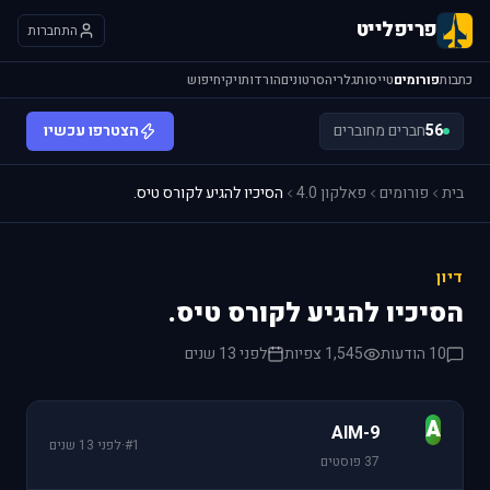
פריפלייט
התחברות
כתבות
פורומים
טייסות
גלריה
סרטונים
הורדות
ויקי
חיפוש
56
חברים מחוברים
הצטרפו עכשיו
בית
פורומים
פאלקון 4.0
הסיכיו להגיע לקורס טיס.
דיון
הסיכיו להגיע לקורס טיס.
10 הודעות
1,545 צפיות
לפני 13 שנים
A
AIM-9
#1
·
לפני 13 שנים
37 פוסטים