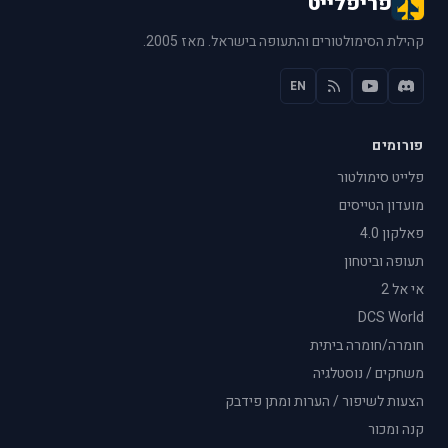
פריפלייט
קהילת הסימולטורים והתעופה בישראל. מאז 2005.
EN
פורומים
פלייט סימולטור
מועדון הטייסים
פאלקון 4.0
תעופה וביטחון
אי אל 2
DCS World
חומרה/חומרה ביתית
משחקים / נוסטלגיה
הצעות לשיפור / הערות ומתן פידבק
קנה ומכור