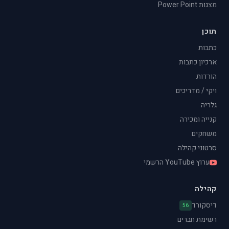
מצגות Power Point
תוכן
כתבות
ארכיון כתבות
הורדות
ויקי / מדריכים
גלריה
קנייה ומכירה
משחקים
סרטוני קהילה
ערוץ YouTube הרשמי
קהילה
דיסקורד
56
רשימת חברים