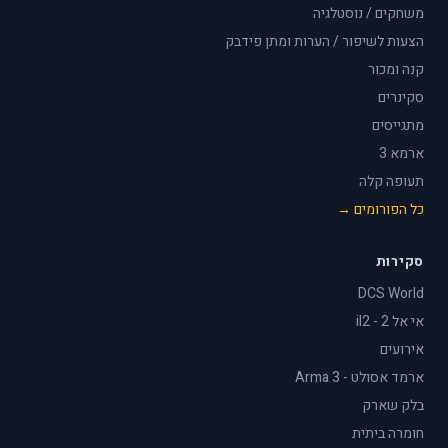
משחקים / נוסטלגיה
הצעות לשיפור / הערות ומתן פידבק
קנה ומכור
סקינרים
מתגייסים
ארמא 3
תעופה קלה
כל הפורומים →
סקירות
DCS World
אי אל 2 - il2
אירועים
ארמד אסולט - Arma 3
בלק שארק
חומרה ביתית