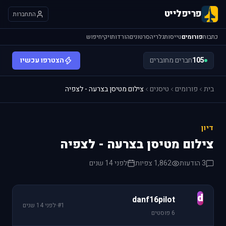
פריפלייט
התחברות
כתבות
פורומים
טייסות
גלריה
סרטונים
הורדות
ויקי
חיפוש
105
חברים מחוברים
הצטרפו עכשיו
בית
פורומים
טיסנים
צילום מטיסן בצרעה - לצפיה
דיון
צילום מטיסן בצרעה - לצפיה
3 הודעות
1,862 צפיות
לפני 14 שנים
d
danf16pilot
#1
·
לפני 14 שנים
6 פוסטים