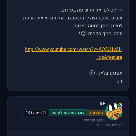
היי לכולם. אני חדש פה בפורום,
שבוע שעבר היה לי משעמם... אז חיברתי את האיפון
לטיסן בזמן הטסה בצרעה...
🙂
תהנו, הנוף מדהים
!
http://www.youtube.com/watch?v=AQ5U1v2f-
xs&feature...
🙂
תפנקו בלייק,
דן.
RF
R
מודרטור
בוגר בית ספר לטיסה
טייסת 108
3,055 פוסטים
#2
·
לפני 14 שנים