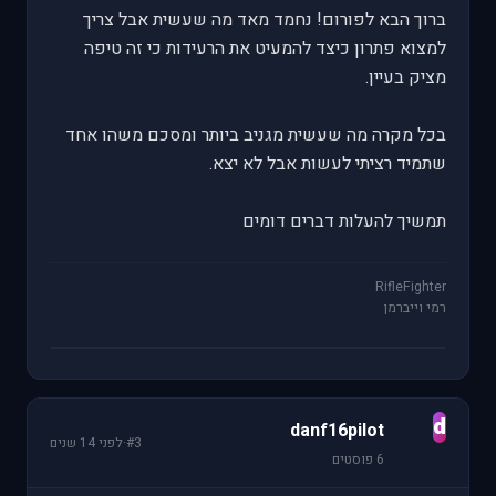
ברוך הבא לפורום! נחמד מאד מה שעשית אבל צריך
למצוא פתרון כיצד להמעיט את הרעידות כי זה טיפה
מציק בעיין.
בכל מקרה מה שעשית מגניב ביותר ומסכם משהו אחד
שתמיד רציתי לעשות אבל לא יצא.
תמשיך להעלות דברים דומים
RifleFighter
רמי וייברמן
d
danf16pilot
#3
·
לפני 14 שנים
6 פוסטים