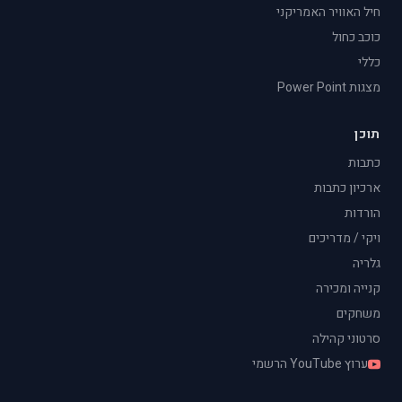
חיל האוויר האמריקני
כוכב כחול
כללי
מצגות Power Point
תוכן
כתבות
ארכיון כתבות
הורדות
ויקי / מדריכים
גלריה
קנייה ומכירה
משחקים
סרטוני קהילה
ערוץ YouTube הרשמי