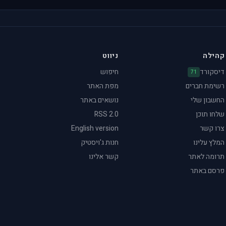
קהילה
ניווט
דיסקורד
חיפוש
71
רשימת חברים
מפת האתר
החשבון שלי
נושאים באתר
שלחו תוכן
RSS 2.0
צרו קשר
English version
המלץ עלינו
חנות ג'ויסטיק
תרומה לאתר
קשר אלינו
פרסם באתר