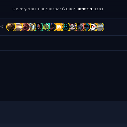
כתבות
פורומים
טייסות
גלריה
סרטונים
הורדות
ויקי
חיפוש
d
D
D
C
C
C
b
B
B
b
A
A
A
[
+47