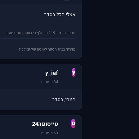
אצלי הכל בסדר.
מפקד טייסת 119 העטלף-כי באטמן סתם מעפן
מדריך בבית הספר לטיסה של פאלקון
y
y_iaf
34 פוסטים
חיובי, בסדר.
ט
טייסופה24
63 פוסטים