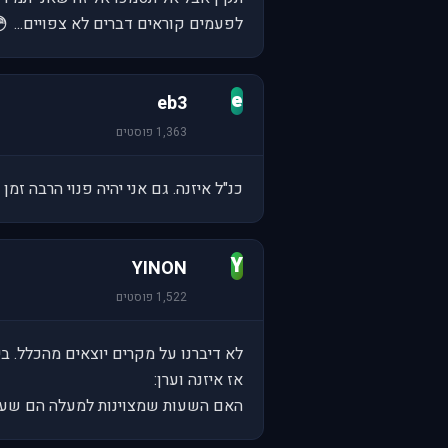

לפעמים קוראים דברים לא צפויים...
e
eb3
1,363 פוסטים
עמים אני יצטרך ללכת או לא יהיה בבית.
Y
YINON
1,522 פוסטים
 את אישורכם לגבי השעות שאתם נתתם.
אז איזנה וערן:
תקן/להוסיף/לשנות תכתבו פה למטה.