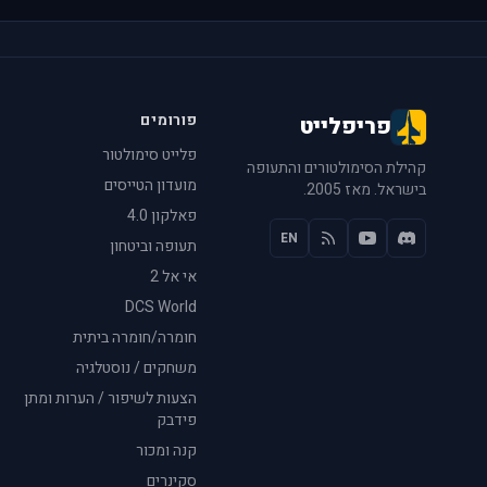
פורומים
פריפלייט
פלייט סימולטור
קהילת הסימולטורים והתעופה
מועדון הטייסים
בישראל. מאז 2005.
פאלקון 4.0
EN
תעופה וביטחון
אי אל 2
DCS World
חומרה/חומרה ביתית
משחקים / נוסטלגיה
הצעות לשיפור / הערות ומתן
פידבק
קנה ומכור
סקינרים