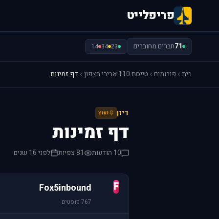
פריפלייט
71
חברים מחוברים
14
34
23
בית
פורומים
טייסת 110 אבירי הצפון
דף זמינות
דיון
נעוץ
דף זמינות
10 הודעות
81 צפיות
לפני 16 שנים
F
Fox5inbound
767 פוסטים