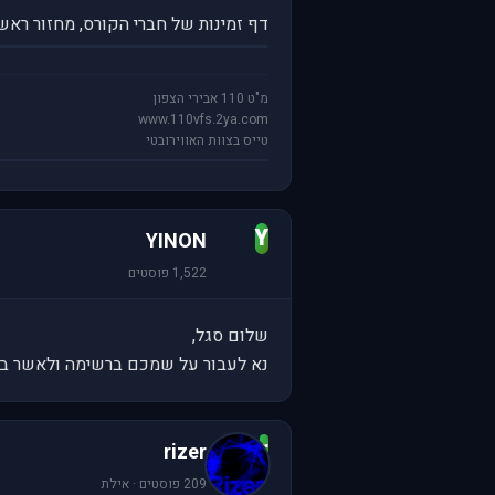
דף זמינות של חברי הקורס, מחזור ראשו
מ"ט 110 אבירי הצפון
www.110vfs.2ya.com
טייס בצוות האווירובטי
Y
YINON
1,522 פוסטים
שלום סגל,
נא לעבור על שמכם ברשימה ולאשר באש
r
rizer
209 פוסטים · אילת