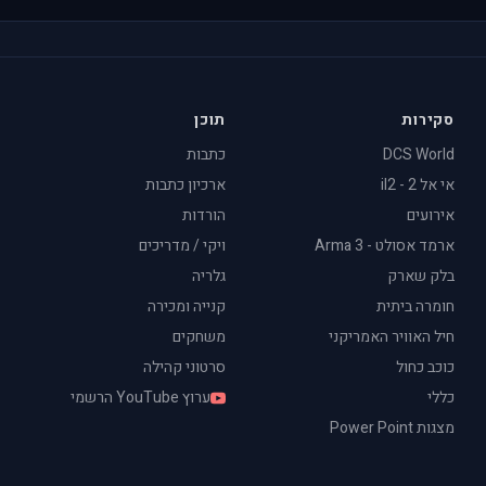
סקירות
תוכן
DCS World
כתבות
אי אל 2 - il2
ארכיון כתבות
אירועים
הורדות
ארמד אסולט - Arma 3
ויקי / מדריכים
בלק שארק
גלריה
חומרה ביתית
קנייה ומכירה
חיל האוויר האמריקני
משחקים
כוכב כחול
סרטוני קהילה
כללי
ערוץ YouTube הרשמי
מצגות Power Point