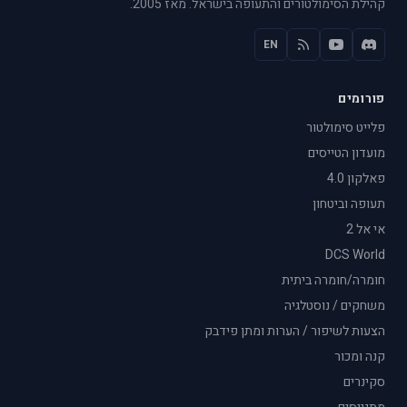
קהילת הסימולטורים והתעופה בישראל. מאז 2005.
EN
פורומים
פלייט סימולטור
מועדון הטייסים
פאלקון 4.0
תעופה וביטחון
אי אל 2
DCS World
חומרה/חומרה ביתית
משחקים / נוסטלגיה
הצעות לשיפור / הערות ומתן פידבק
קנה ומכור
סקינרים