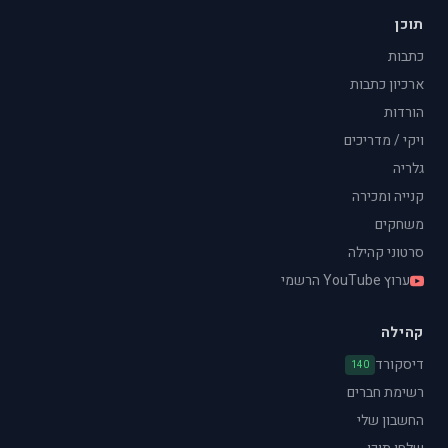
תוכן
כתבות
ארכיון כתבות
הורדות
ויקי / מדריכים
גלריה
קנייה ומכירה
משחקים
סרטוני קהילה
ערוץ YouTube הרשמי
קהילה
דיסקורד
140
רשימת חברים
החשבון שלי