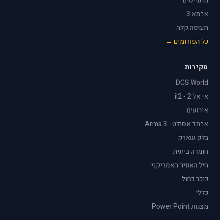
מתגייסים
ארמא 3
תעופה קלה
כל הפורומים →
סקירות
DCS World
אי אל 2 - il2
אירועים
ארמד אסולט - Arma 3
בלק שארק
חומרה ביתית
חיל האוויר האמריקני
כוכב כחול
כללי
מצגות Power Point