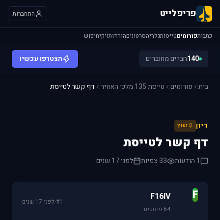
פריפלייט
התחברות
כתבות
פורומים
טייסות
גלריה
סרטונים
הורדות
ויקי
חיפוש
140
חברים מחוברים
הצטרפו עכשיו
בית
פורומים
טייסת 135 מלכי האוויר
דף קשר לטייסת
דיון
נעוץ
דף קשר לטייסת
1 הודעות
33 צפיות
לפני 17 שנים
F
F16IV
#1
·
לפני 17 שנים
64 פוסטים