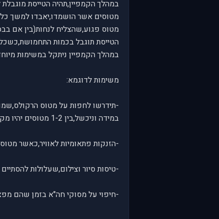
במהלך הקמפיין,תהיה הטייסת מוגבלת ל24 מטוסים
מטוסים אשר הושמדו,יאבדו למשך כל 
מטוס פגוע,שהצליח לנחות(בין אם בבסי
הטייסת תוגבל בכמות התחמושת,כשכל 
במהלך הקמפיין ניתקל במשימות מיוחד
משימות לדוגמא:
-תידרשו לחפות על מטוס הרקולס,שמו
במידה וניכשל,בין 1-2 מטוסים יהיו מקורקעים למספר משימות.
-הזנקות פתאומיות לאוויר,כאשר מטוסי 
-טיסות סיור וצילום,שעלולות להסתיים ב
-חיפוי על מסוקי חה"א בזמן שהם מפצ