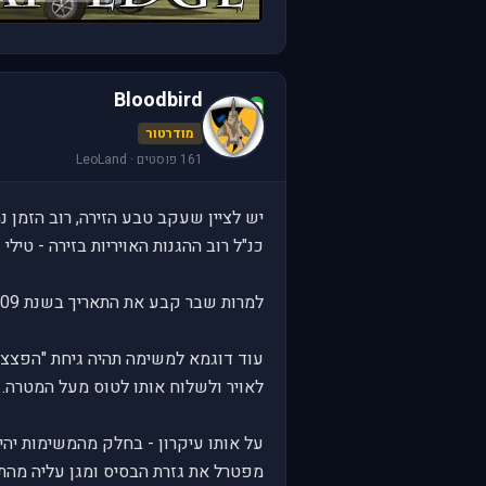
Bloodbird
B
מודרטור
161 פוסטים · LeoLand
יש לציין שעקב טבע הזירה, רוב הזמן נהי
כנ"ל רוב ההגנות האויריות בזירה - טיל
למרות שבר קבע את התאריך בשנת 2009, הלחימה תדמה יותר לשלום הגליל (83) בהרבה מובנים.
עוד דוגמא למשימה תהיה גיחת "הפצצה"
לאויר ולשלוח אותו לטוס מעל המטרה.
על אותו עיקרון - בחלק מהמשימות יהיו
מפטרל את גזרת הבסיס ומגן עליה מהת