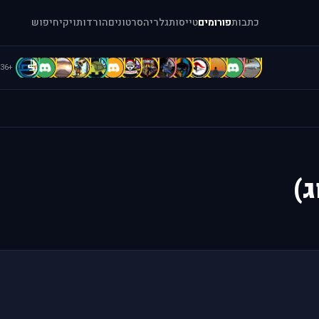
כתבות
פורומים
טייסות
גלריה
סרטונים
הורדות
ויקי
חיפוש
D
D
D
C
C
B
b
b
A
A
A
A
a
[
+36