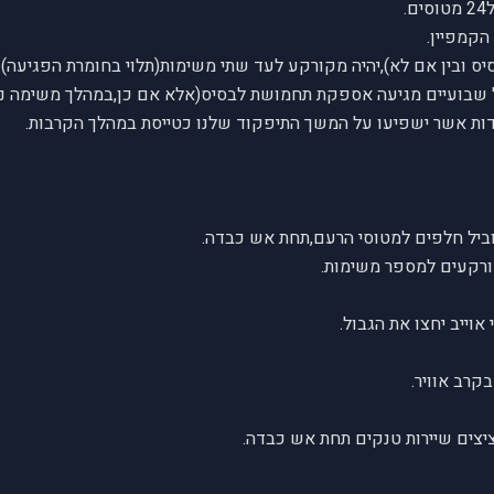
.
הקמפיין.
ס ובין אם לא),יהיה מקורקע לעד שתי משימות(תלוי בחומרת הפגיעה)
שבועיים מגיעה אספקת תחמושת לבסיס(אלא אם כן,במהלך משימה ני
ות אשר ישפיעו על המשך התיפקוד שלנו כטייסת במהלך הקרבות.
ביל חלפים למטוסי הרעם,תחת אש כבדה.
אוייב יחצו את הגבול.
קרב אוויר.
יצים שיירות טנקים תחת אש כבדה.