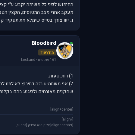
החימוש לפני כל משימה יקבע ע"י קצין
מעקב אחרי מצב המטוסים, הקצין הטכני 
ו.. יש צורך בטייס שימלא את תפקיד קצי
Bloodbird
B
מודרטור
161 פוסטים · LeoLand
1) רות, טעות.
2) אני משתמש בזה כתירוץ לא לתת למ
שחקנים מאורחים ולפגוע בהם בקלות 
[align=center]
[/align]
[align=center]מייק הוא הצדק.[/align]