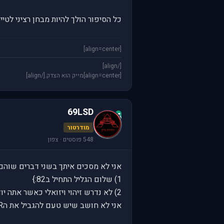
כל הסיפור הולך להיות מבחן רציני לטי
[align=center]
[/align]
[align=center]מייק הוא הצדק.[/align]
69LSD
6
מודרטור
548 פוסטים · צפון
אני לא מסכים איתך בשני דברים שוהם.
1) שלום הגליל התחיל ב82:}
2) לא נדרש זיהוי ויזואלי כאשר אתה יודע איפה המטוסים שלך נמצאים, ויש לך awacs.
אני לא חושב שיש טעם להגביל את הBVR, למרות שברור לי שעם יעילות הטילים האלה בסוף נגיע למצב דוגפייט.