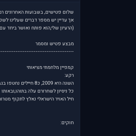
שלום פטישים, בשבועות האחרונים רמת
אך עדיין יש מספר דברים שעלינו לשפ
(הרעיון שלי,הוא פותח ואושר ביחד עם
מבצע פטיש ומסמר
-----------------------------------------
קמפיין מלחמתי מציאותי
רקע:
השנה היא 2009, כ8 חיילים נחטפו בגבולות הצפון על ידי פעילי חיזבאללה.
כל ניסיון לשחרורם עלה בתוהו,ובאותו 
חיל האויר הישראלי נאלץ לתקוף מטרות 
חוקים: