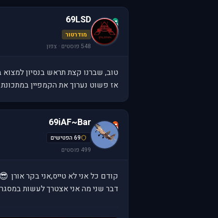
69LSD
6
מודרטור
548 פוסטים · צפון
טוב, שברנו קצת תראש בנסיון למצוא ב
אז פשוט נערוך את הקמפיין במתכונת 
69iAF~Bar
6
69 הפטישים
499 פוסטים
😎
קודם כל אני לא טייס,אני בקר אורן
דבר שני מה אני אצטרך לעשות במסגר