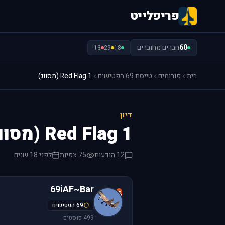
פריפלייט
60
חברים מחוברים
13
29
18
בית
פורומים
טייסת 69 הפטישים
Red Flag 1 (מסווג)
דיון
Red Flag 1 (מסווג)
12 הודעות
75 צפיות
לפני 18 שנים
69iAF~Bar
6
69 הפטישים
499 פוסטים