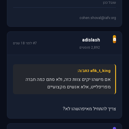
שובל כהן
cohen.shoval@iafv.org
a
adislash
#7
·
לפני 18 שנים
2,892 פוסטים
afik_t_king כתב/ה:
אם מישהו יקים צוות כזה, ולא סתם כמה חברה
מפריפלייט, אלא אנשים מקצועיים
צריך להתחיל מאיפהשהו לא?