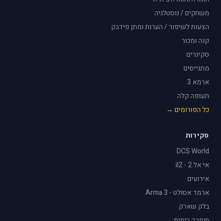
משחקים / נוסטלגיה
הצעות לשיפור / הערות ומתן פידבק
קנה ומכור
סקינרים
מתגייסים
ארמא 3
תעופה קלה
כל הפורומים →
סקירות
DCS World
אי אל 2 - il2
אירועים
ארמד אסולט - Arma 3
בלק שארק
חומרה ביתית