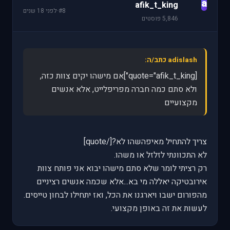
a
afik_t_king
#8
·
לפני 18 שנים
5,846 פוסטים
adislash כתב/ה:
[quote="afik_t_king"]אם מישהו יקים צוות כזה,
ולא סתם כמה חברה מפריפלייט, אלא אנשים
מקצועיים
צריך להתחיל מאיפהשהו לא?[/quote]
לא התכוונתי לזלזל או משהו.
רק רציתי לומר שלא סתם מישהו יבוא אני פותח צוות
אירובטיקה יאללה מי בא...אלא שכמה אנשים רציניים
מהפורום ישבו ויארגנו את הכל, ואז יתחילו לבחון טייסים.
לעשות את זה באופן מקצועי.