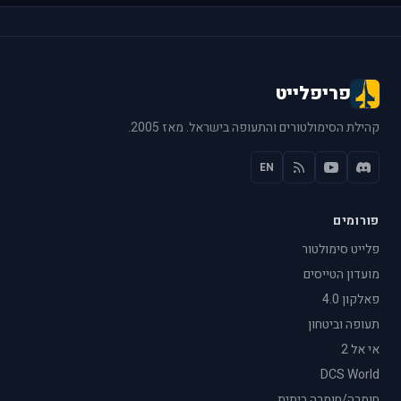
פריפלייט
קהילת הסימולטורים והתעופה בישראל. מאז 2005.
EN
פורומים
פלייט סימולטור
מועדון הטייסים
פאלקון 4.0
תעופה וביטחון
אי אל 2
DCS World
חומרה/חומרה ביתית