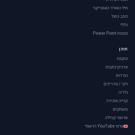
חיל האוויר האמריקני
כוכב כחול
כללי
מצגות Power Point
תוכן
כתבות
ארכיון כתבות
הורדות
ויקי / מדריכים
גלריה
קנייה ומכירה
משחקים
סרטוני קהילה
ערוץ YouTube הרשמי