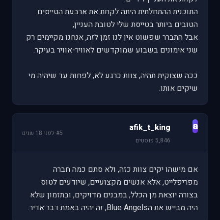
התוכנית ההתחלתית היתה לקחת את ארבעת הטייסים
הטובים ביותר בטייסת שלי לטובת העניין,
אבל התברר שפשוט אין לנו זמן לזה, אנחנו מקיימים רק
שני אימונים בשבוע שמוקדשים לאוויר-אוויר בעיקר.
ככה שצוקית תהיה, צוות כרגע לא, לפחות עד שיהיה מי
שיקים אותו.
a
afik_t_king
#5
·
לפני 18 שנים
5,846 פוסטים
אם מישהו יקים צוות כזה, ולא סתם כמה חברה
מפריפלייט, אלא אנשים מקצועיים, שיודעים לטוס
בצורה יוצאת מן הכלל, במבנים מדויקים, ובתזמון שלא
היה מבייש את הBlue Angels, זה יהיה באמת דבר אדיר.