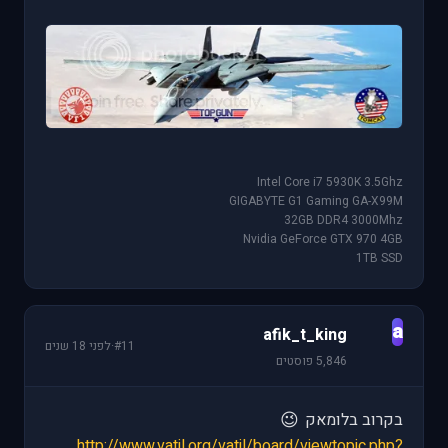
Intel Core i7 5930K 3.5Ghz
GIGABYTE G1 Gaming GA-X99M
32GB DDR4 3000Mhz
Nvidia GeForce GTX 970 4GB
1TB SSD
a
afik_t_king
#11
·
לפני 18 שנים
5,846 פוסטים
😉
בקרוב בלומאק
http://www.vatil.org/vatil/board/viewtopic.php?