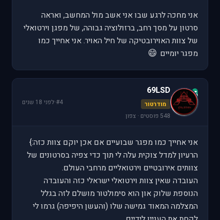
אני מחכה לרגע שבו אני אשב מול המחשב, ואראה
סרטון על מסך רחב, ברזולוציה גבוהה, של מפגן וירטואלי
של צוות האוירובטיקה של חיל האויר. אני אחייך כמו
😄
מפגר יומיים
69LSD
6
#4
·
לפני 18 שנים
מודרטור
548 פוסטים · צפון
אני אחייך כמו מפגר שבועיים אם אכן יוקם צוות כזה:}
הרעיון למדל צוקית עלה לי תוך כדי צפיה בסרטונים של
צוותים אירובטיים וירטואליים מרחבי העולם.
העובדה שאין צוות וירטואלי ישראלי כזה והעובדה
הנוספת שלוק און הוא סימולטור מושלם לזה בגלל
המצלמה המאוד גמישה שלו (והעשן היפיפה) גרמו לי
לקחת את העניין לידיים.