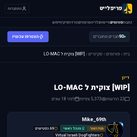
פריפלייט
התחברות
כתבות
פורומים
טייסות
גלריה
סרטונים
הורדות
ויקי
חיפוש
90
חברים מחוברים
הצטרפו עכשיו
בית
פורומים
סקינרים
[WIP] צוקית ל LO-MAC
דיון
[WIP] צוקית ל LO-MAC
23 הודעות
5,373 צפיות
לפני 18 שנים
Mike_69th
M
מודרטור
מנהל ראשי
69 הפטישים
Virtual Israeli DogFighters