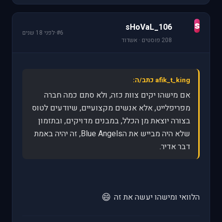
s
sHoVaL_106
#6
·
לפני 18 שנים
208 פוסטים · אשדוד
afik_t_king כתב/ה:
אם מישהו יקים צוות כזה, ולא סתם כמה חברה
מפריפלייט, אלא אנשים מקצועיים, שיודעים לטוס
בצורה יוצאת מן הכלל, במבנים מדויקים, ובתזמון
שלא היה מבייש את הBlue Angels, זה יהיה באמת
דבר אדיר.
😄
הלוואי ומישהו יעשה את זה