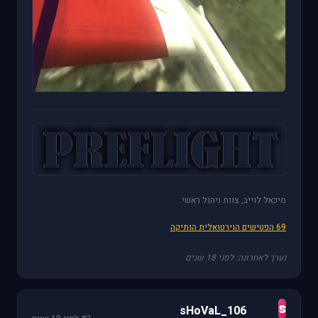
מיכאל לוייב, צוות ניהול ראשי
69 הפטישים הוירטואלית הותיקה
נערך לאחרונה: לפני 18 שנים
s
sHoVaL_106