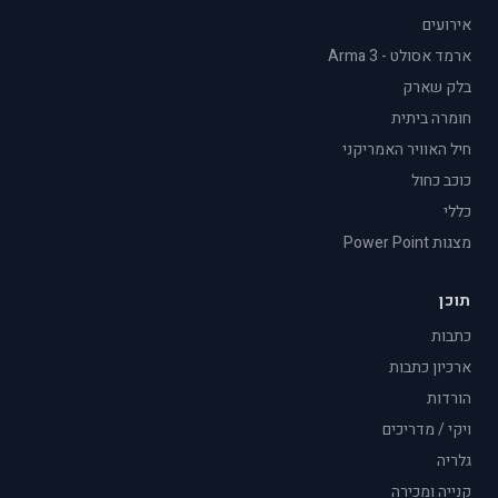
אירועים
ארמד אסולט - Arma 3
בלק שארק
חומרה ביתית
חיל האוויר האמריקני
כוכב כחול
כללי
מצגות Power Point
תוכן
כתבות
ארכיון כתבות
הורדות
ויקי / מדריכים
גלריה
קנייה ומכירה