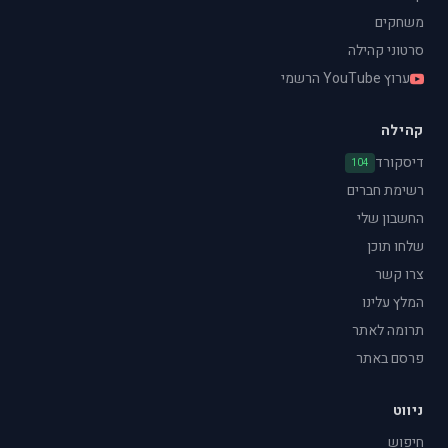
משחקים
סרטוני קהילה
ערוץ YouTube הרשמי
קהילה
דיסקורד
104
רשימת חברים
החשבון שלי
שלחו תוכן
צרו קשר
המלץ עלינו
תרומה לאתר
פרסם באתר
ניווט
חיפוש