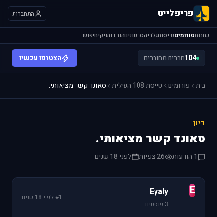
פריפלייט
התחברות
כתבות
פורומים
טייסות
גלריה
סרטונים
הורדות
ויקי
חיפוש
104
חברים מחוברים
הצטרפו עכשיו
בית
פורומים
טייסת 108 העילית
סאונד קשר מציאותי.
דיון
סאונד קשר מציאותי.
1 הודעות
26 צפיות
לפני 18 שנים
E
Eyaly
#1
·
לפני 18 שנים
3 פוסטים