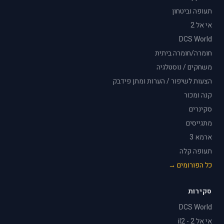
תעופה וביטחון
אי אל 2
DCS World
חומרה/חומרה ביתית
משחקים / נוסטלגיה
הצעות לשיפור / הערות ומתן פידבק
קנה ומכור
סקינרים
מתגייסים
ארמא 3
תעופה קלה
כל הפורומים →
סקירות
DCS World
אי אל 2 - il2