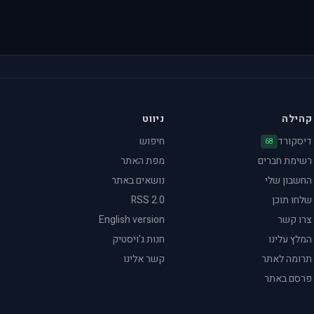
קהילה
ניווט
דיסקורד
חיפוש
68
רשימת חברים
מפת האתר
החשבון שלי
נושאים באתר
שלחו תוכן
RSS 2.0
צרו קשר
English version
המלץ עלינו
חנות ג'ויסטיק
תרומה לאתר
קשר אלינו
פרסם באתר