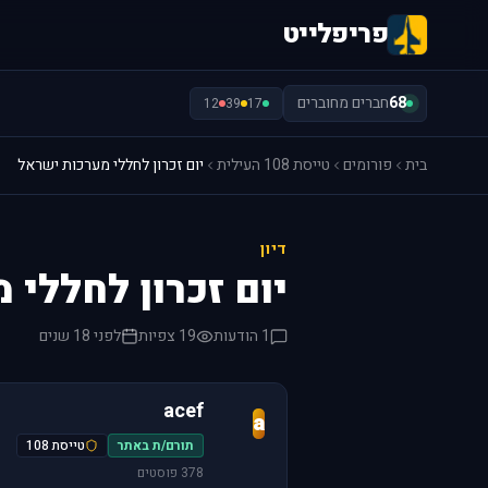
פריפלייט
68
חברים מחוברים
12
39
17
בית
פורומים
טייסת 108 העילית
יום זכרון לחללי מערכות ישראל
דיון
יום זכרון לחללי
1 הודעות
19 צפיות
לפני 18 שנים
acef
a
תורם/ת באתר
טייסת 108
378 פוסטים