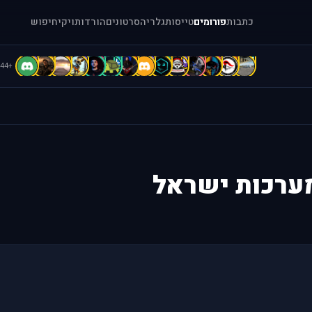
כתבות
פורומים
טייסות
גלריה
סרטונים
הורדות
ויקי
חיפוש
D
d
D
C
C
C
b
B
B
b
A
A
A
[
+44
 מערכות ישראל