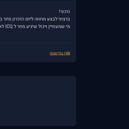
נזכור!
ברצוני לבצע מחווה ליום הזכרון מחר ב 11:10 לאחר הצפירה, ע"י חליפת ב"מבנה חסר" מעל ירושלים בירתינו
מי שמעוניין ויכול שיגיע מחר ל ICQ לאחר הצפירה ונתארגן לזה.
108 בפייסבוק