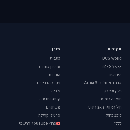
סקירות
תוכן
DCS World
כתבות
אי אל 2 - il2
ארכיון כתבות
אירועים
הורדות
ארמד אסולט - Arma 3
ויקי / מדריכים
בלק שארק
גלריה
חומרה ביתית
קנייה ומכירה
חיל האוויר האמריקני
משחקים
כוכב כחול
סרטוני קהילה
כללי
ערוץ YouTube הרשמי