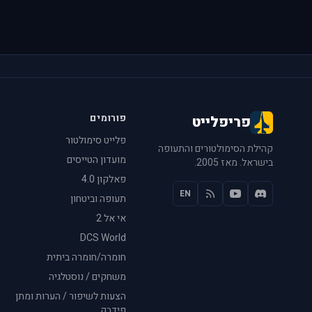
פורומים
פריפלייט
פלייט סימולטור
קהילת הסימולטורים והתעופה
מועדון הטייסים
בישראל. מאז 2005.
פאלקון 4.0
EN
תעופה וביטחון
אי אל 2
DCS World
חומרה/חומרה ביתית
משחקים / נוסטלגיה
הצעות לשיפור / הערות ומתן
פידבק