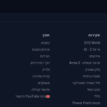
סקירות
תוכן
DCS World
כתבות
אי אל 2 - il2
ארכיון כתבות
אירועים
הורדות
ארמד אסולט - Arma 3
ויקי / מדריכים
בלק שארק
גלריה
חומרה ביתית
קנייה ומכירה
חיל האוויר האמריקני
משחקים
כוכב כחול
סרטוני קהילה
כללי
ערוץ YouTube הרשמי
מצגות Power Point