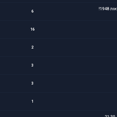
194!
6
16
2
3
3
1