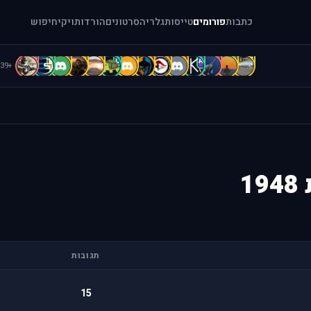
כתבות
פורומים
טייסות
גלריה
סרטונים
הורדות
ויקי
חיפוש
f
D
D
d
D
C
B
A
A
A
A
A
A
[
+39
1
תגובות
15