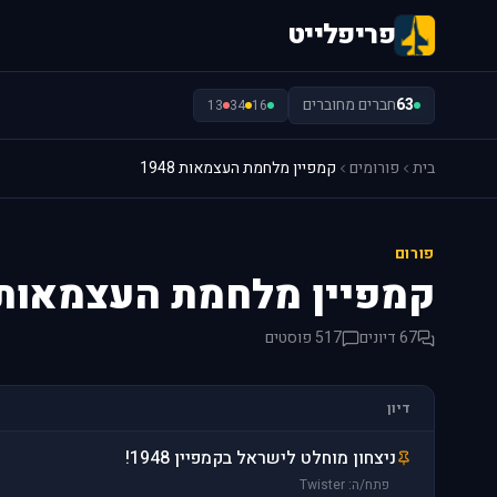
פריפלייט
63
חברים מחוברים
13
34
16
בית
פורומים
קמפיין מלחמת העצמאות 1948
פורום
קמפיין מלחמת העצמאות 948
67 דיונים
517 פוסטים
דיון
ניצחון מוחלט לישראל בקמפיין 1948!
פתח/ה: Twister