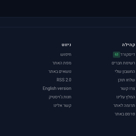
קהילה
ניווט
דיסקורד
חיפוש
63
רשימת חברים
מפת האתר
החשבון שלי
נושאים באתר
שלחו תוכן
RSS 2.0
צרו קשר
English version
המלץ עלינו
חנות ג'ויסטיק
תרומה לאתר
קשר אלינו
פרסם באתר