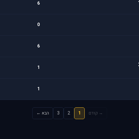
6
0
6
1
1
→ קודם
1
2
3
הבא ←