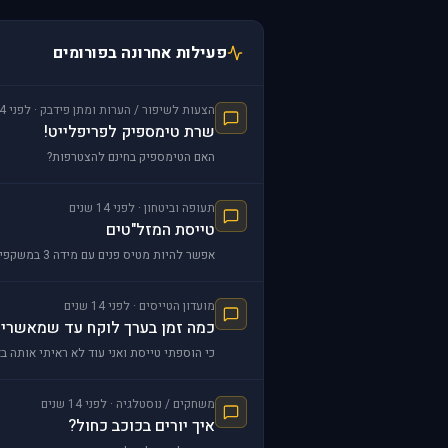
פעילות אחרונה בפורומים
הצעות לשיפור / הערות ומתן פידבק · לפני 14 שנים
שרת טימספיק לפריפלייט!
האם הטימספיק בחינם להצטרפות?
תעופה וביטחון · לפני 14 שנים
טייסת המזל"טים
אפשר להיות מטיס פנים עם מידה 3 במשקפיים?
מועדון הטייסים · לפני 14 שנים
כמה זמן בערך לוקח עד שמאשרים
כי הוספתי טייסת ואני עוד לא ראיתי אותה ב
משחקים / נוסטלגיה · לפני 14 שנים
איך יורים בכוכב כחול?