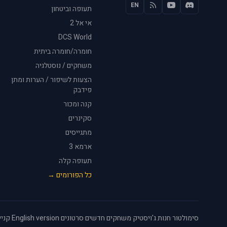
EN
תעופה וביטחון
אי אל 2
DCS World
חומרה/חומרה ביתית
משחקים / נוסטלגיה
הצעות לשיפור / הערות ומתן
פידבק
קנה ומכור
סקינרים
מתגייסים
ארמא 3
תעופה קלה
כל הפורומים →
סימולטור
·
חנות ג'ויסטיק
·
משחקים חדשים
·
סרטונים
·
English version
·
קניי