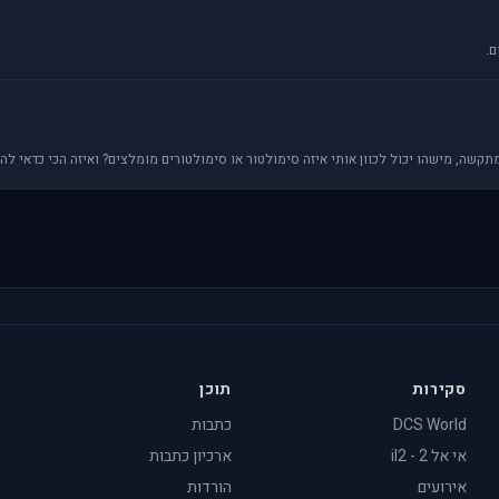
ם.
, מישהו יכול לכוון אותי איזה סימולטור או סימולטורים מומלצים? ואיזה הכי כדאי להוריד? תודה
סקירות
תוכן
DCS World
כתבות
אי אל 2 - il2
ארכיון כתבות
אירועים
הורדות