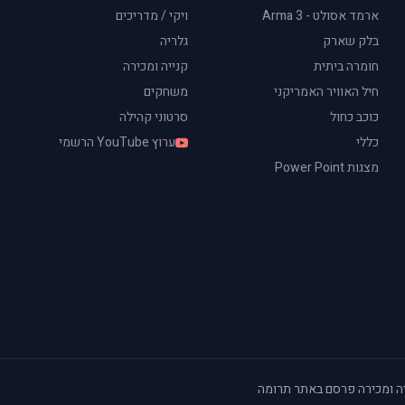
ארמד אסולט - Arma 3
ויקי / מדריכים
בלק שארק
גלריה
חומרה ביתית
קנייה ומכירה
חיל האוויר האמריקני
משחקים
כוכב כחול
סרטוני קהילה
כללי
ערוץ YouTube הרשמי
מצגות Power Point
ה ומכירה
·
פרסם באתר
·
תרומה