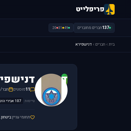
פריפלייט
137
חברים מחוברים
20
31
49
בית
חברים
דנישפירא
ד
דנישפי
11
פוסטים
חבר/ה מ-1
טייסות:
107 אבירי הזנב הכתום
תחומי עניין:
ביטחון.