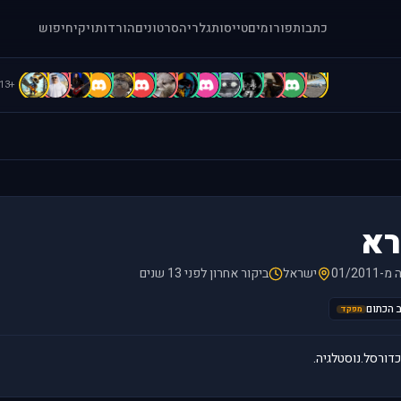
כתבות
פורומים
טייסות
גלריה
סרטונים
הורדות
ויקי
חיפוש
C
c
b
B
B
b
A
A
A
a
A
A
a
[
+113
רא
01/201
ישראל
ביקור אחרון לפני 13 שנים
מפקד
כדורסל.נוסטלגיה.