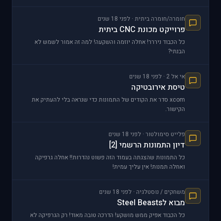
חומרה/חומרה ביתית · לפני 18 שנים
פרוייקט מכונת CNC ביתית
כל הכבוד ניררר! אחלה יוזמה והשקעה! למה זה אמור לשמש לא
הבנתי?
אי אל 2 · לפני 18 שנים
טיסת אירובטיקה
xcom סדר את הקודים של התמונות כדי שנראה בלי להעתיק את
הקישור.
פלייט סימולטור · לפני 18 שנים
דיון התמונות הרשמי [2]
כל התמונות שהצגתה בעמוד הזה פשוט נהדרות!! אחלה גרפיקה
ואחלה תמנות! אין עליך עמית!
משחקים / נוסטלגיה · לפני 18 שנים
מבוא לSteel Beasts
כל הכבוד אפיק ממש מושקע! הדרכה טובה מאוד! רק הגרפיקה לא