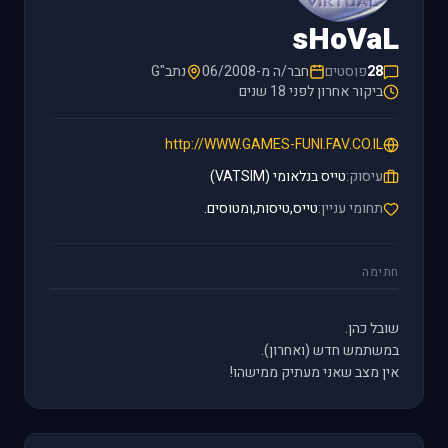
sHoVaL
28
פוסטים
חבר/ה מ-06/2008
נתב"G
ביקור אחרון לפני 18 שנים
http://WWW.GAMES-FUNI.FAV.CO.IL
עיסוק:
טייס בנלאומי (VATSIMׂ)
תחומי עניין:
טייס,טיסות,ומטוסים.
חתימה
שובל כהן.
במשתמש חדש (ואחרון).
אין מצב שאני מעתיק ממישהו!