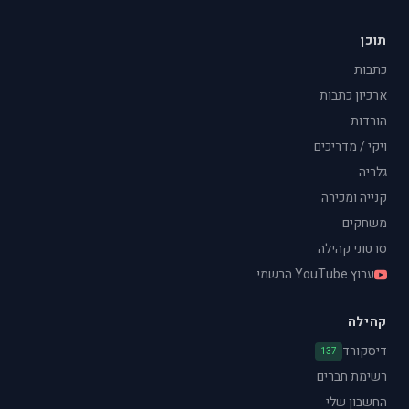
תוכן
כתבות
ארכיון כתבות
הורדות
ויקי / מדריכים
גלריה
קנייה ומכירה
משחקים
סרטוני קהילה
ערוץ YouTube הרשמי
קהילה
דיסקורד
137
רשימת חברים
החשבון שלי