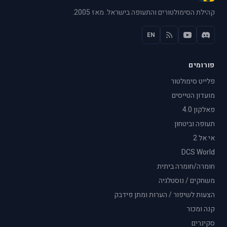
קהילת הסימולטורים והתעופה בישראל. מאז 2005.
EN
פורומים
פלייט סימולטור
מועדון הטייסים
פאלקון 4.0
תעופה וביטחון
אי אל 2
DCS World
חומרה/חומרה ביתית
משחקים / נוסטלגיה
הצעות לשיפור / הערות ומתן פידבק
קנה ומכור
סקינרים