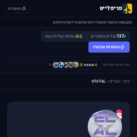
פריפלייט
התחברות
כתבות
פורומים
טייסות
גלריה
סרטונים
הורדות
ויקי
חיפוש
137
חברים מחוברים
6
בשיחה קולית כעת
הצטרפו עכשיו
חדרי שיחה פעילים:
voice
H
I
L
L
S
+1
6
בית
חברים
sHoVaL
s