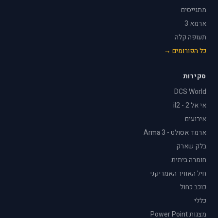
מתגייסים
ארמא 3
תעופה קלה
כל הפורומים →
סקירות
DCS World
אי אל 2 - il2
אירועים
ארמד אסולט - Arma 3
בלק שארק
חומרה ביתית
חיל האוויר האמריקני
כוכב כחול
כללי
מצגות Power Point