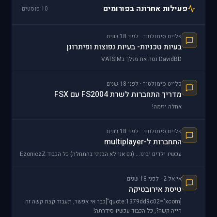
פעילות אחרונה בפורומים
10 פוסטים
פלייט סימולטור · לפני 18 שנים
בעיות טכניות- בעיות נפוצות ופיתרונן
DavidBD נסה את מזלך בVATSIM
פלייט סימולטור · לפני 18 שנים
מדריך התחברות לשרת FS2004 עם FSX
אחלה יוזמה!
פלייט סימולטור · לפני 18 שנים
התחברות ל-multiplayer
עכשיו ילדים יבינו... (גם אני לא הבנתי בהתחלה) כל הכבוד EzoniczZ
אי אל 2 · לפני 18 שנים
טיסת אירובטיקה
[quote:1379dd9c02="xcom"]כבר אי אפשר, תעבוד קצת קשה זה
הייה קשה?, כל הכבוד עכשיו סידרתה!