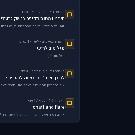
תעופה וביטחון · לפני 17 שנים
חימוש מטוס תקיפה בנשק גרעיני
שמעתי סיפור שבאחת מהמלחמות, מטוסים הטי
מועדון הטייסים · לפני 17 שנים
מזל טוב לרועי!
מזל טוב !! :)
תעופה וביטחון · לפני 17 שנים
לבנון: ארה"ב הבטיחה להעביר לנו 42 מטוסי קרב
עוד כמה זמן המטוסים האלה יהיו בדרכן לארה
פאלקון 4.0 · לפני 17 שנים
chaff and flare
אותה בעיה אצלי. תגיד זה עם כול המטוסים ? 