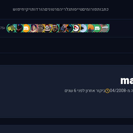
כתבות
פורומים
טייסות
גלריה
סרטונים
הורדות
ויקי
חיפוש
C
b
B
B
B
b
b
A
A
A
A
A
a
[
+75
m
04/200
ביקור אחרון לפני 6 שנים