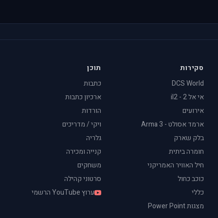
סקירות
תוכן
DCS World
כתבות
אי אל 2 - il2
ארכיון כתבות
אירועים
הורדות
ארמד אסולט - Arma 3
ויקי / מדריכים
בלק שארק
גלריה
חומרה ביתית
קנייה ומכירה
חיל האוויר האמריקני
משחקים
כוכב כחול
סרטוני קהילה
כללי
ערוץ YouTube הרשמי
מצגות Power Point