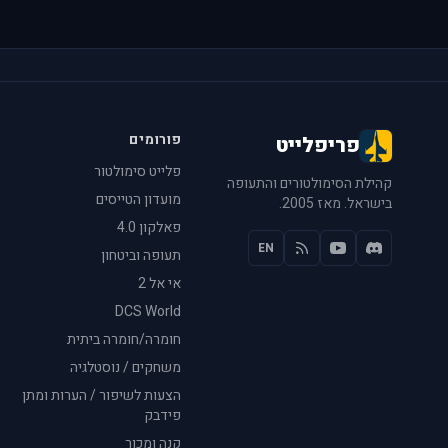
פורומים
פריפלייט
פלייט סימולטור
קהילת הסימולטורים והתעופה
מועדון הטייסים
בישראל. מאז 2005.
פאלקון 4.0
EN
תעופה וביטחון
אי אל 2
DCS World
חומרה/חומרה ביתית
משחקים / נוסטלגיה
הצעות לשיפור / הערות ומתן
פידבק
קנה ומכור