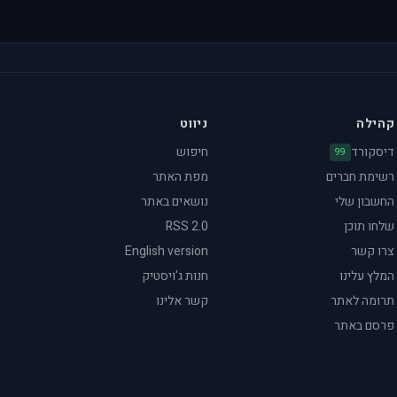
קהילה
ניווט
דיסקורד
חיפוש
99
רשימת חברים
מפת האתר
החשבון שלי
נושאים באתר
שלחו תוכן
RSS 2.0
צרו קשר
English version
המלץ עלינו
חנות ג'ויסטיק
תרומה לאתר
קשר אלינו
פרסם באתר