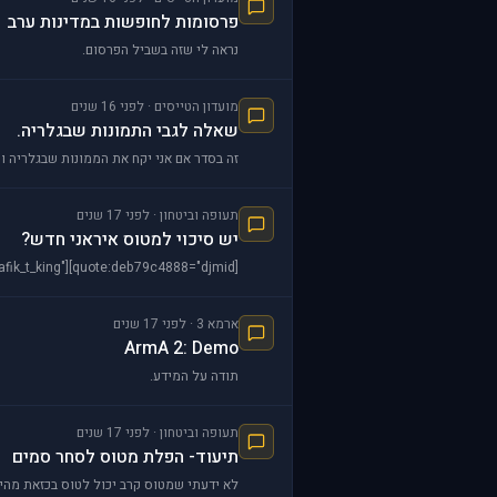
פרסומות לחופשות במדינות ערב
נראה לי שזה בשביל הפרסום.
מועדון הטייסים · לפני 16 שנים
שאלה לגבי התמונות שבגלריה.
זה בסדר אם אני יקח את הממונות שבגלריה ו
תעופה וביטחון · לפני 17 שנים
יש סיכוי למטוס איראני חדש?
[quote:deb79c4888="afik_t_king"][quote:deb79c4888="djmid"]חיפשתי תסירטון של המטוס שמשוגר מהמיים הבנתי שיש לו סרטון ב יוטיוב מישהו ידוע לו על זה משהו?[/quote:
ארמא 3 · לפני 17 שנים
ArmA 2: Demo
תודה על המידע.
תעופה וביטחון · לפני 17 שנים
תיעוד- הפלת מטוס לסחר סמים
לא ידעתי שמטוס קרב יכול לטוס בכזאת מהיר