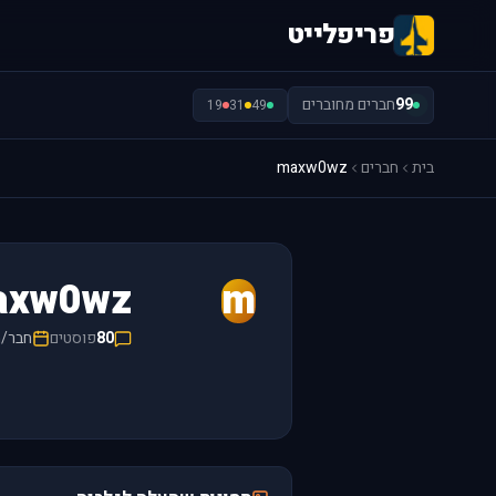
פריפלייט
99
חברים מחוברים
19
31
49
בית
חברים
maxw0wz
axw0wz
m
80
פוסטים
חבר/ה מ-8