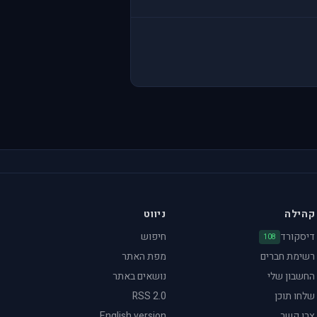
קהילה
ניווט
דיסקורד
חיפוש
108
רשימת חברים
מפת האתר
החשבון שלי
נושאים באתר
שלחו תוכן
RSS 2.0
צרו קשר
English version