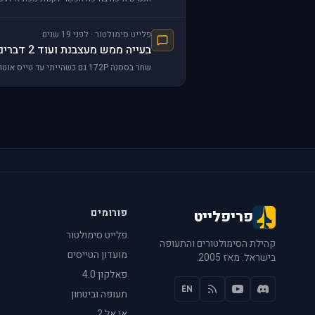
פלייט סימולטור · לפני 19 שנים
בעייה ממש מעצבנת ועוד 2 דברים
שחר בססנה 172P גם כשהייתי עד טייס אוטומאטי הייתי יכול לבצע פניות למה כאן אי אפשר?יש משהו אולי בהגדרות לא נכון?
פורומים
פריפלייט
פלייט סימולטור
קהילת הסימולטורים והתעופה
מועדון הטייסים
בישראל. מאז 2005.
פאלקון 4.0
EN
תעופה וביטחון
אי אל 2