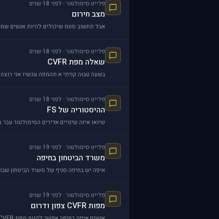
פלייט סימולטור · לפני 18 שנים
מצב חירום
אבל תחשוב סטס שיכולים להיות אנשים שסתם 
פלייט סימולטור · לפני 18 שנים
שאלה מפת CVFR
בשעה טבוה קניתי א תהמפה עכשיו אני רוצה ל
פלייט סימולטור · לפני 18 שנים
ההיסטוריה של FS
שיואו איזה שינויים אדירים הסימולטור עבר 
פלייט סימולטור · לפני 19 שנים
משרד הביטחון בחיפה
איפה יש בחיפה סניף של משרד הביטחון שבו אני יכול לקנות את המפות FR
פלייט סימולטור · לפני 19 שנים
מפות CVFR צפון ודרום
אנשים איפה בחיפה אפשר לקנות מפת CVFR צפון ודרום שתיהיה מונחת לפני כשאני טס?