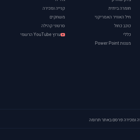
חומרה ביתית
קנייה ומכירה
חיל האוויר האמריקני
משחקים
כוכב כחול
סרטוני קהילה
כללי
ערוץ YouTube הרשמי
מצגות Power Point
ה ומכירה
·
פרסם באתר
·
תרומה