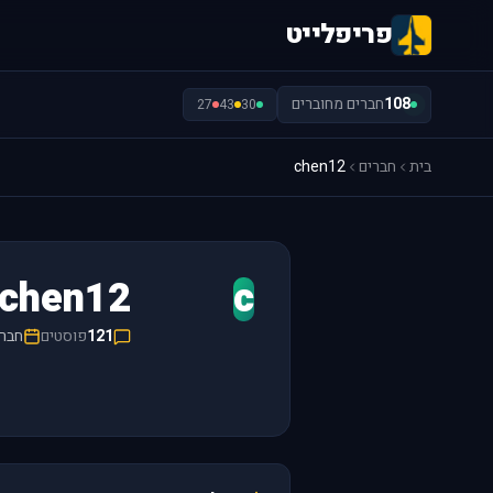
פריפלייט
108
חברים מחוברים
27
43
30
בית
חברים
chen12
chen12
c
121
פוסטים
חבר/ה 