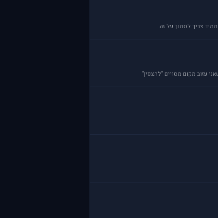
תמיד צריך לסמוך על זה
ני עזוב מקום מסויים "להצפין"