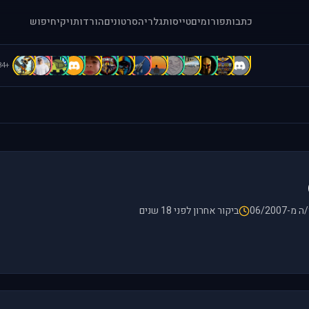
כתבות
פורומים
טייסות
גלריה
סרטונים
הורדות
ויקי
חיפוש
C
c
C
B
B
b
A
A
A
a
[
=
=
.
+84
מ-06/2007
ביקור אחרון לפני 18 שנים