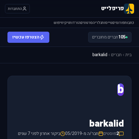
פריפלייט
התחברות
כתבות
פורומים
טייסות
גלריה
סרטונים
הורדות
ויקי
חיפוש
105
חברים מחוברים
הצטרפו עכשיו
בית
חברים
barkalid
b
barkalid
2
פוסטים
חבר/ה מ-05/2019
ביקור אחרון לפני 7 שנים