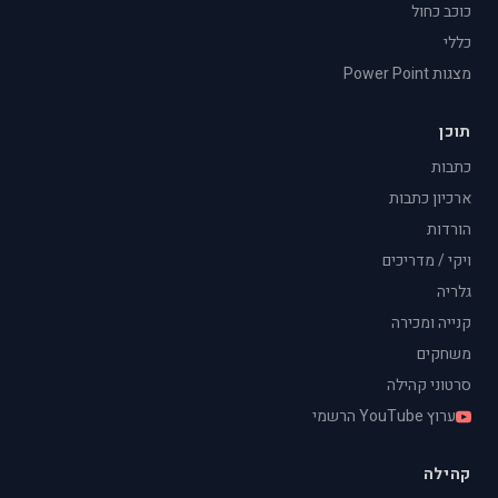
כוכב כחול
כללי
מצגות Power Point
תוכן
כתבות
ארכיון כתבות
הורדות
ויקי / מדריכים
גלריה
קנייה ומכירה
משחקים
סרטוני קהילה
ערוץ YouTube הרשמי
קהילה