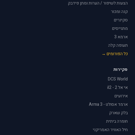
הצעות לשיפור / הערות ומתן פידבק
קנה ומכור
סקינרים
מתגייסים
ארמא 3
תעופה קלה
כל הפורומים →
סקירות
DCS World
אי אל 2 - il2
אירועים
ארמד אסולט - Arma 3
בלק שארק
חומרה ביתית
חיל האוויר האמריקני