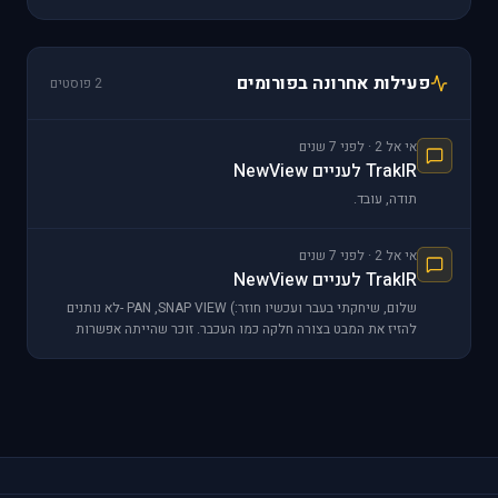
פעילות אחרונה בפורומים
2 פוסטים
אי אל 2 · לפני 7 שנים
TrakIR לעניים NewView
תודה, עובד.
אי אל 2 · לפני 7 שנים
TrakIR לעניים NewView
שלום, שיחקתי בעבר ועכשיו חוזר:) PAN ,SNAP VIEW -לא נותנים
להזיז את המבט בצורה חלקה כמו העכבר. זוכר שהייתה אפשרות
להזיז את ה hat-switch שעל הסטיק על מנת